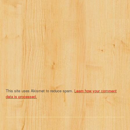
g
a
t
i
o
n
This site uses Akismet to reduce spam.
Learn how your comment
data is processed.