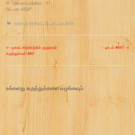
In "மூன்றாம் தந்திரம - 11.
அட்டமா சித்தி"
மூன்றாம் தந்திரம - 11. அட்டமா சித்தி
P
←
மூலநட்சத்திரத்தில் குருநாதர்
பாடல் #647
→
கருத்துக்கள் #40
o
s
t
உங்களது கருத்துக்களை வழங்கவும்
n
a
v
i