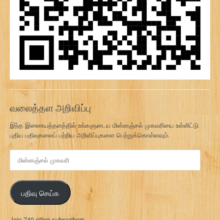
வலைத்தள அறிவிப்பு
இந்த இணையத்தளத்தில் உங்களுடைய மின்னஞ்சல் முகவரியை உள்ளிட்டு
புதிய பதிவுகளைப் பற்றிய அறிவிப்புகளை பெற்றுக்கொள்ளவும்.
மி
ன்
ன
ஞ்
பதிவு செய்க
ச
ல்
மு
Join 740 other subscribers