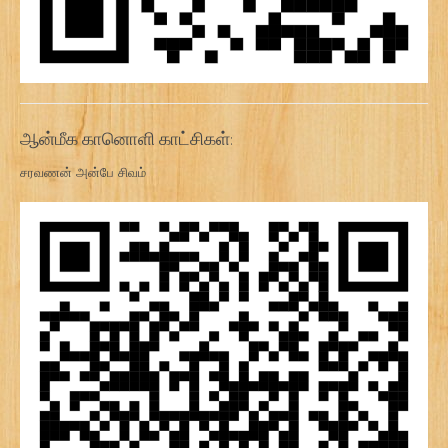
ஆன்மீக கானொளி காட்சிகள்:
சரவணன் அன்பே சிவம்