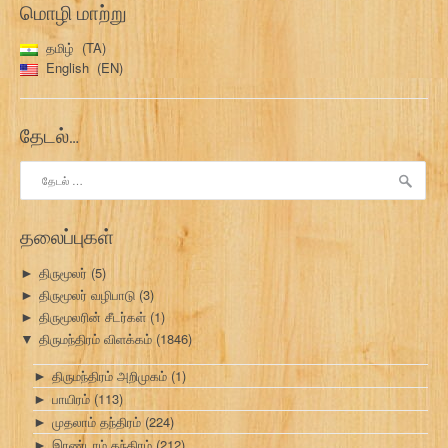
மொழி மாற்று
தமிழ்
TA
English
EN
தேடல்…
இதற்காகத்
தேடு:
தலைப்புகள்
திருமூலர்
(5)
►
திருமூலர் வழிபாடு
(3)
►
திருமூலரின் சீடர்கள்
(1)
►
திருமந்திரம் விளக்கம்
(1846)
▼
திருமந்திரம் அறிமுகம்
(1)
►
பாயிரம்
(113)
►
முதலாம் தந்திரம்
(224)
►
இரண்டாம் தந்திரம்
(212)
►