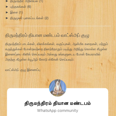
திருமந்திர அறிவியல்
(1)
►
புத்தகங்கள்
(6)
►
இசை
(1)
►
திருமூலர் புகைப்படங்கள்
(2)
►
திருமந்திரம் தியான மண்டபம் வாட்ஸ்அப் குழு:
திருமந்திரம் பாடல்கள், விளக்கங்கள், வகுப்புகள், ஆன்மீக கதைகள், மற்றும்
கருத்துக்கள் போன்றவற்றை தினந்தோறும் படித்து அறிந்து கொள்ள கீழுள்ள
இணைப்பை கிளிக் செய்யவும் அல்லது உங்களுடைய போன் கேமராவில்
அதற்கு கீழுள்ள க்யூஆர் கோடு ஸ்கேன் செய்யவும்:
வாட்ஸ்அப் குழு இணைப்பு