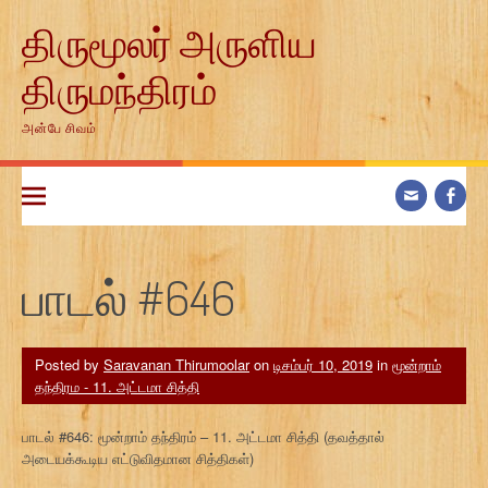
Skip
திருமூலர் அருளிய
to
content
திருமந்திரம்
அன்பே சிவம்
பாடல் #646
Posted by
Saravanan Thirumoolar
on
டிசம்பர் 10, 2019
in
மூன்றாம்
தந்திரம - 11. அட்டமா சித்தி
பாடல் #646: மூன்றாம் தந்திரம் – 11. அட்டமா சித்தி (தவத்தால்
அடையக்கூடிய எட்டுவிதமான சித்திகள்)