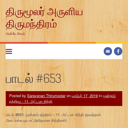
Skip
திருமூலர் அருளிய
to
content
திருமந்திரம்
அன்பே சிவம்
பாடல் #653
Posted by
Saravanan Thirumoolar
on
டிசம்பர் 17, 2019
in
மூன்றாம்
தந்திரம - 11. அட்டமா சித்தி
பாடல் #653: மூன்றாம் தந்திரம் – 11. அட்டமா சித்தி (தவத்தால்
அடையக்கூடிய எட்டுவிதமான சித்திகள்)