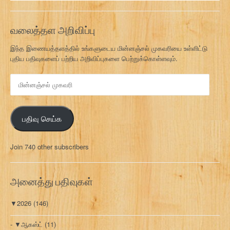
வலைத்தள அறிவிப்பு
இந்த இணையத்தளத்தில் உங்களுடைய மின்னஞ்சல் முகவரியை உள்ளிட்டு
புதிய பதிவுகளைப் பற்றிய அறிவிப்புகளை பெற்றுக்கொள்ளவும்.
மி
ன்
ன
ஞ்
பதிவு செய்க
ச
ல்
மு
Join 740 other subscribers
க
வ
ரி
அனைத்து பதிவுகள்
▼
2026
(146)
▼
ஆகஸ்ட்
(11)