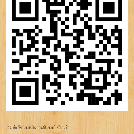
ஆன்மீக கானொளி காட்சிகள்: