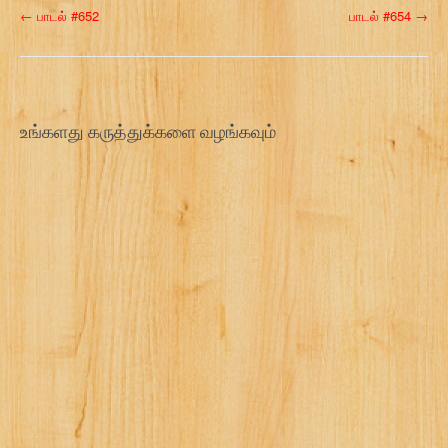
P
←
பாடல் #652
பாடல் #654
→
o
s
t
உங்களது கருத்துக்களை வழங்கவும்
n
a
v
i
g
a
t
i