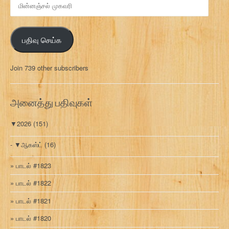
ன்
ன
ஞ்
பதிவு செய்க
ச
ல்
மு
Join 739 other subscribers
க
வ
ரி
அனைத்து பதிவுகள்
▼
2026
(151)
▼
ஆகஸ்ட்
(16)
பாடல் #1823
பாடல் #1822
பாடல் #1821
பாடல் #1820