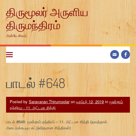
Skip
திருமூலர் அருளிய
to
content
திருமந்திரம்
அன்பே சிவம்
பாடல் #648
Posted by
Saravanan Thirumoolar
on
டிசம்பர் 12, 2019
in
மூன்றாம்
தந்திரம - 11. அட்டமா சித்தி
பாடல் #648: மூன்றாம் தந்திரம் – 11. அட்டமா சித்தி (தவத்தால்
அடையக்கூடிய எட்டுவிதமான சித்திகள்)