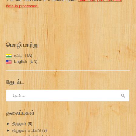
data is processed.
மொழி மாற்று
தமிழ்
TA
English
EN
தேடல்…
இதற்காகத்
தேடு:
தலைப்புகள்
திருமூலர்
(5)
►
திருமூலர் வழிபாடு
(3)
►