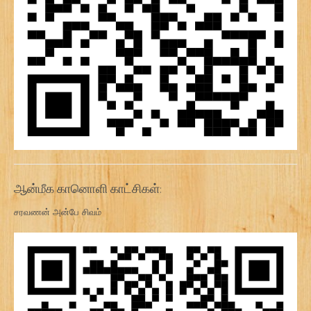
ஆன்மீக கானொளி காட்சிகள்:
சரவணன் அன்பே சிவம்