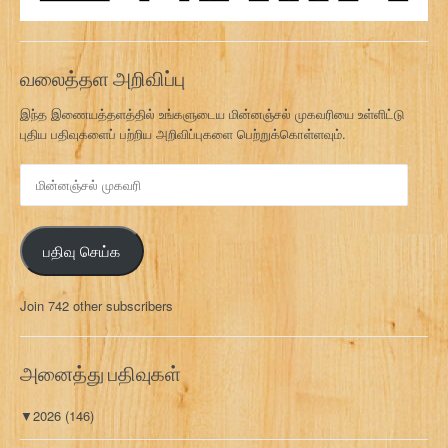
வலைத்தள அறிவிப்பு
இந்த இணையத்தளத்தில் உங்களுடைய மின்னஞ்சல் முகவரியை உள்ளிட்டு
புதிய பதிவுகளைப் பற்றிய அறிவிப்புகளை பெற்றுக்கொள்ளவும்.
மி
ன்
ன
ஞ்
பதிவு செய்க
ச
ல்
மு
Join 742 other subscribers
க
வ
ரி
அனைத்து பதிவுகள்
▼
2026
(146)