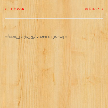
P
←
பாடல் #705
பாடல் #707
→
o
s
t
உங்களது கருத்துக்களை வழங்கவும்
n
a
v
i
g
a
t
i