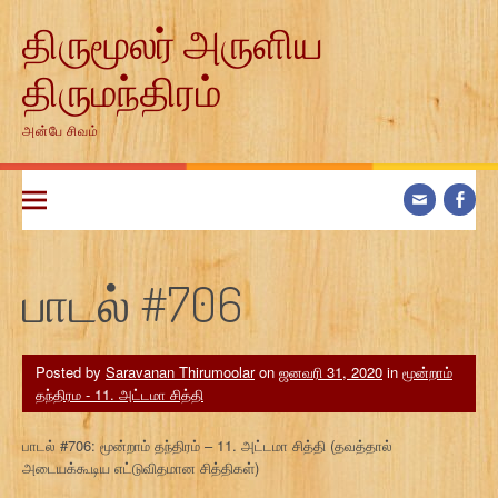
Skip
திருமூலர் அருளிய
to
content
திருமந்திரம்
அன்பே சிவம்
பாடல் #706
Posted by
Saravanan Thirumoolar
on
ஜனவரி 31, 2020
in
மூன்றாம்
தந்திரம - 11. அட்டமா சித்தி
பாடல் #706: மூன்றாம் தந்திரம் – 11. அட்டமா சித்தி (தவத்தால்
அடையக்கூடிய எட்டுவிதமான சித்திகள்)