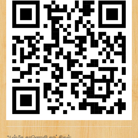
ஆன்மீக கானொளி காட்சிகள்: