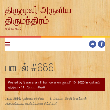
Skip
திருமூலர் அருளிய
to
content
திருமந்திரம்
அன்பே சிவம்
பாடல் #686
Posted by
Saravanan Thirumoolar
on
ஜனவரி 10, 2020
in
மூன்றாம்
தந்திரம - 11. அட்டமா சித்தி
பாடல் #686: மூன்றாம் தந்திரம் – 11. அட்டமா சித்தி (தவத்தால்
அடையக்கூடிய எட்டுவிதமான சித்திகள்)