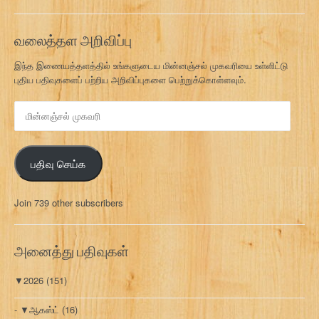
வலைத்தள அறிவிப்பு
இந்த இணையத்தளத்தில் உங்களுடைய மின்னஞ்சல் முகவரியை உள்ளிட்டு
புதிய பதிவுகளைப் பற்றிய அறிவிப்புகளை பெற்றுக்கொள்ளவும்.
மி
ன்
ன
ஞ்
பதிவு செய்க
ச
ல்
மு
Join 739 other subscribers
க
வ
ரி
அனைத்து பதிவுகள்
▼
2026
(151)
▼
ஆகஸ்ட்
(16)