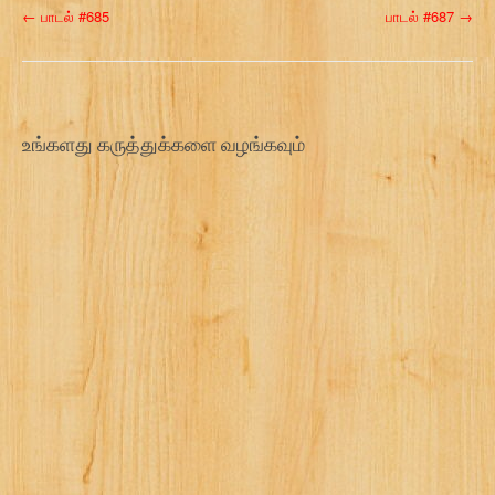
P
←
பாடல் #685
பாடல் #687
→
o
s
t
உங்களது கருத்துக்களை வழங்கவும்
n
a
v
i
g
a
t
i