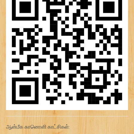
ஆன்மீக கானொளி காட்சிகள்: