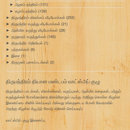
ஆறாம் தந்திரம்
(131)
►
ஏழாம் தந்திரம்
(139)
►
திருமந்திரம் விளக்கம் வீடியோக்கள்
(253)
►
திருமந்திர கருத்து வீடியோக்கள்
(21)
►
ஆன்மிக கருத்து வீடியோக்கள்
(28)
►
குருநாதர் கருத்துக்கள்
(165)
►
திருமந்திர அறிவியல்
(1)
►
புத்தகங்கள்
(6)
►
இசை
(1)
►
திருமூலர் புகைப்படங்கள்
(2)
►
திருமந்திரம் தியான மண்டபம் வாட்ஸ்அப் குழு:
திருமந்திரம் பாடல்கள், விளக்கங்கள், வகுப்புகள், ஆன்மீக கதைகள், மற்றும்
கருத்துக்கள் போன்றவற்றை தினந்தோறும் படித்து அறிந்து கொள்ள கீழுள்ள
இணைப்பை கிளிக் செய்யவும் அல்லது உங்களுடைய போன் கேமராவில்
அதற்கு கீழுள்ள க்யூஆர் கோடு ஸ்கேன் செய்யவும்:
வாட்ஸ்அப் குழு இணைப்பு