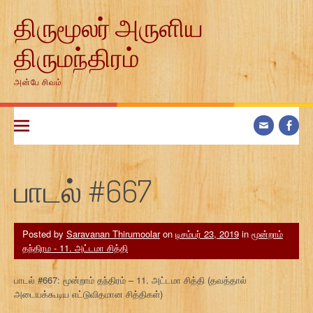
Skip
திருமூலர் அருளிய
to
content
திருமந்திரம்
அன்பே சிவம்
பாடல் #667
Posted by
Saravanan Thirumoolar
on
டிசம்பர் 23, 2019
in
மூன்றாம்
தந்திரம - 11. அட்டமா சித்தி
பாடல் #667: மூன்றாம் தந்திரம் – 11. அட்டமா சித்தி (தவத்தால்
அடையக்கூடிய எட்டுவிதமான சித்திகள்)