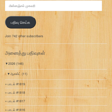
மி
ன்
ன
ஞ்
பதிவு செய்க
ச
ல்
மு
Join 742 other subscribers
க
வ
ரி
அனைத்து பதிவுகள்
▼
2026
(146)
▼
ஆகஸ்ட்
(11)
பாடல் #1819
பாடல் #1818
பாடல் #1817
பாடல் #1816