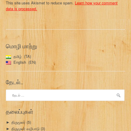
This site uses Akismet to reduce spam.
Learn how your comment
data is processed.
மொழி மாற்று
தமிழ்
TA
English
EN
தேடல்…
இதற்காகத்
தேடு:
தலைப்புகள்
திருமூலர்
(5)
►
திருமூலர் வழிபாடு
(3)
►