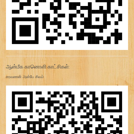
ஆன்மீக கானொளி காட்சிகள்:
சரவணன் அன்பே சிவம்