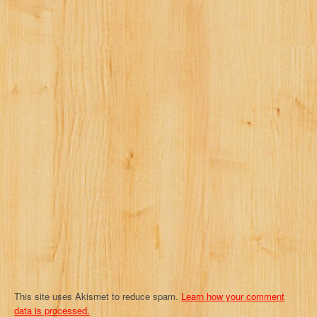
a
v
i
g
a
t
i
o
n
This site uses Akismet to reduce spam.
Learn how your comment
data is processed.