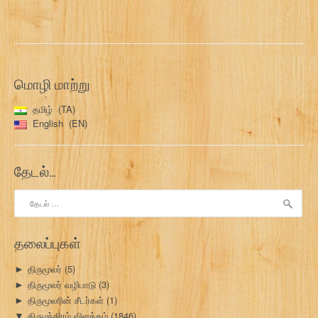
மொழி மாற்று
தமிழ்
TA
English
EN
தேடல்…
இதற்காகத்
தேடு:
தலைப்புகள்
திருமூலர்
(5)
►
திருமூலர் வழிபாடு
(3)
►
திருமூலரின் சீடர்கள்
(1)
►
திருமந்திரம் விளக்கம்
(1846)
▼