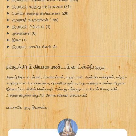
திருமந்திர கருத்து வீடியோக்கள்
(21)
►
ஆன்மிக கருத்து வீடியோக்கள்
(28)
►
குருநாதர் கருத்துக்கள்
(165)
►
திருமந்திர அறிவியல்
(1)
►
புத்தகங்கள்
(6)
►
இசை
(1)
►
திருமூலர் புகைப்படங்கள்
(2)
►
திருமந்திரம் தியான மண்டபம் வாட்ஸ்அப் குழு:
திருமந்திரம் பாடல்கள், விளக்கங்கள், வகுப்புகள், ஆன்மீக கதைகள், மற்றும்
கருத்துக்கள் போன்றவற்றை தினந்தோறும் படித்து அறிந்து கொள்ள கீழுள்ள
இணைப்பை கிளிக் செய்யவும் அல்லது உங்களுடைய போன் கேமராவில்
அதற்கு கீழுள்ள க்யூஆர் கோடு ஸ்கேன் செய்யவும்:
வாட்ஸ்அப் குழு இணைப்பு