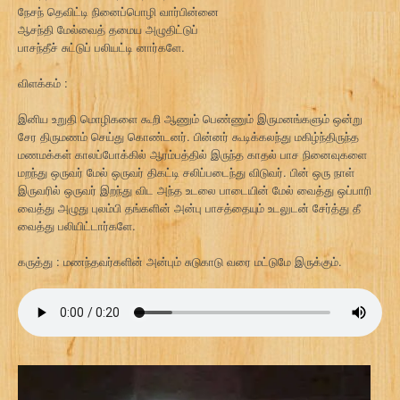
நேசந் தெவிட்டி நினைப்பொழி வார்பின்னை
ஆசந்தி மேல்வைத் தமைய அழுதிட்டுப்
பாசந்தீச் சுட்டுப் பலியட்டி னார்களே.
விளக்கம் :
இனிய உறுதி மொழிகளை கூறி ஆணும் பெண்ணும் இருமனங்களும் ஒன்று
சேர திருமணம் செய்து கொண்டனர். பின்னர் கூடிக்கலந்து மகிழ்ந்திருந்த
மணமக்கள் காலப்போக்கில் ஆரம்பத்தில் இருந்த காதல் பாச நினைவுகளை
மறந்து ஒருவர் மேல் ஒருவர் திகட்டி சலிப்படைந்து விடுவர். பின் ஒரு நாள்
இருவரில் ஒருவர் இறந்து விட அந்த உடலை பாடையின் மேல் வைத்து ஒப்பாரி
வைத்து அழுது புலம்பி தங்களின் அன்பு பாசத்தையும் உடலுடன் சேர்த்து தீ
வைத்து பலியிட்டார்களே.
கருத்து : மணந்தவர்களின் அன்பும் சுடுகாடு வரை மட்டுமே இருக்கும்.