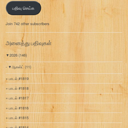
ஞ்
பதிவு செய்க
ச
ல்
மு
Join 742 other subscribers
க
வ
ரி
அனைத்து பதிவுகள்
▼
2026
(146)
▼
ஆகஸ்ட்
(11)
பாடல் #1819
பாடல் #1818
பாடல் #1817
பாடல் #1816
பாடல் #1815
பாடல் #1814