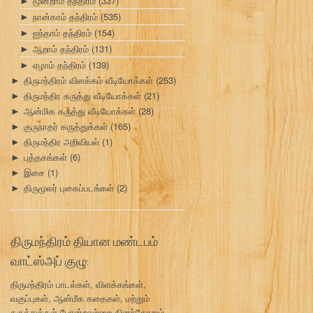
மூன்றாம் தந்திரம்
(337)
►
நான்காம் தந்திரம்
(535)
►
ஐந்தாம் தந்திரம்
(154)
►
ஆறாம் தந்திரம்
(131)
►
ஏழாம் தந்திரம்
(139)
►
திருமந்திரம் விளக்கம் வீடியோக்கள்
(253)
►
திருமந்திர கருத்து வீடியோக்கள்
(21)
►
ஆன்மிக கருத்து வீடியோக்கள்
(28)
►
குருநாதர் கருத்துக்கள்
(165)
►
திருமந்திர அறிவியல்
(1)
►
புத்தகங்கள்
(6)
►
இசை
(1)
►
திருமூலர் புகைப்படங்கள்
(2)
►
திருமந்திரம் தியான மண்டபம்
வாட்ஸ்அப் குழு:
திருமந்திரம் பாடல்கள், விளக்கங்கள்,
வகுப்புகள், ஆன்மீக கதைகள், மற்றும்
கருத்துக்கள் போன்றவற்றை தினந்தோறும்