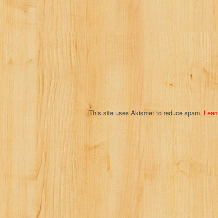
a
t
i
o
n
This site uses Akismet to reduce spam.
Lear