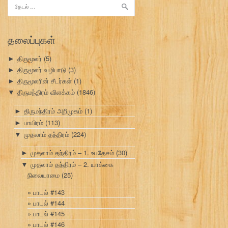
இதற்காகத்
தேடு:
தலைப்புகள்
திருமூலர்
(5)
►
திருமூலர் வழிபாடு
(3)
►
திருமூலரின் சீடர்கள்
(1)
►
திருமந்திரம் விளக்கம்
(1846)
▼
திருமந்திரம் அறிமுகம்
(1)
►
பாயிரம்
(113)
►
முதலாம் தந்திரம்
(224)
▼
முதலாம் தந்திரம் – 1. உபதேசம்
(30)
►
முதலாம் தந்திரம் – 2. யாக்கை
▼
நிலையாமை
(25)
பாடல் #143
பாடல் #144
பாடல் #145
பாடல் #146