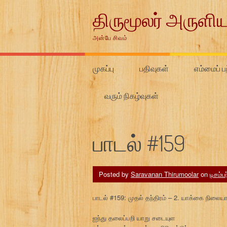
Skip
திருமூலர் அருளிய
to
content
அன்பே சிவம்
முகப்பு
பதிவுகள்
எம்மைப் பற
வரும் நிகழ்வுகள்
பாடல் #159
Posted by
Saravanan Thirumoolar
on
டிசம்ப
பாடல் #159: முதல் தந்திரம் – 2. யாக்கை நிலை
ஐந்து தலைப்பறி யாறு சடையுள