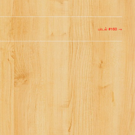
பாடல் #160
→