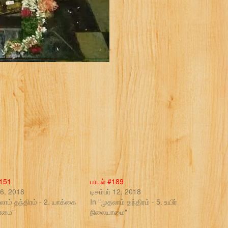
#151
பாடல் #189
் 6, 2018
டிசம்பர் 12, 2018
லாம் தந்திரம் - 2. யாக்கை
In "முதலாம் தந்திரம் - 5. உயிர்
ாமை"
நிலையாமை"