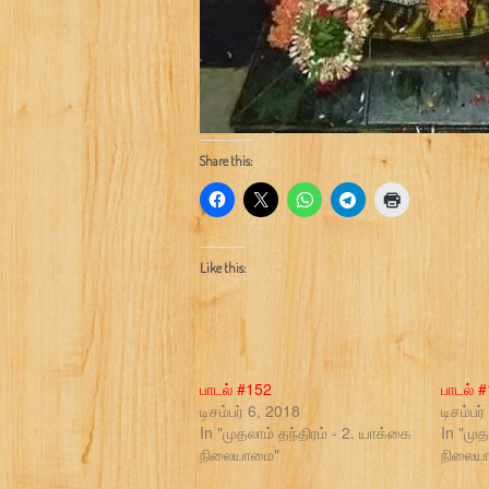
Share this:
Like this:
பாடல் #152
பாடல் 
டிசம்பர் 6, 2018
டிசம்பர
In "முதலாம் தந்திரம் - 2. யாக்கை
In "முத
நிலையாமை"
நிலைய