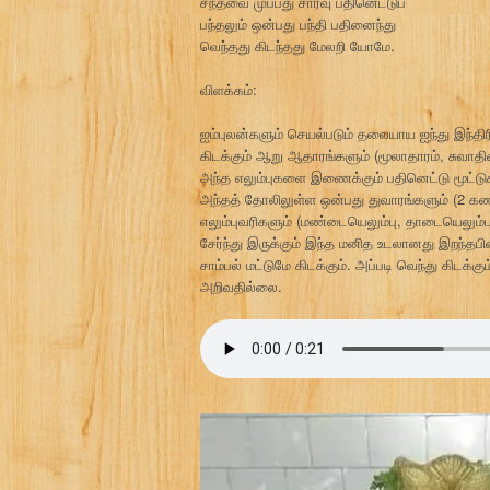
சந்தவை முப்பது சார்வு பதினெட்டுப்
பந்தலும் ஒன்பது பந்தி பதினைந்து
வெந்தது கிடந்தது மேலறி யோமே.
விளக்கம்:
ஐம்புலன்களும் செயல்படும் தலையாய ஐந்து இந்திர
கிடக்கும் ஆறு ஆதாரங்களும் (மூலாதாரம், சுவாதிஷ
அந்த எலும்புகளை இணைக்கும் பதினெட்டு மூட்ட
அந்தத் தோலிலுள்ள ஒன்பது துவாரங்களும் (2 கண்
எலும்புவரிகளும் (மண்டையெலும்பு, தாடையெலும்பு
சேர்ந்து இருக்கும் இந்த மனித உடலானது இறந்தபி
சாம்பல் மட்டுமே கிடக்கும். அப்படி வெந்து கிடக்க
அறிவதில்லை.