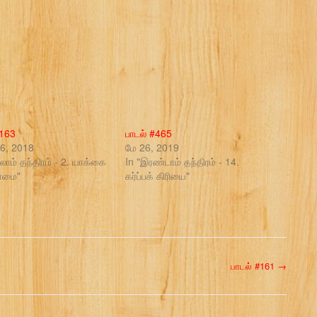
#163
பாடல் #465
் 6, 2018
மே 26, 2019
லாம் தந்திரம் - 2. யாக்கை
In "இரண்டாம் தந்திரம் - 14.
ாமை"
கர்ப்பக் கிரியை"
பாடல் #161
→