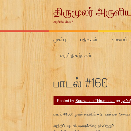
Skip
திருமூலர் அருளிய
to
content
அன்பே சிவம்
முகப்பு
பதிவுகள்
எம்மைப் பற
வரும் நிகழ்வுகள்
பாடல் #160
Posted by
Saravanan Thirumoolar
on
டிசம்ப
பாடல் #160: முதல் தந்திரம் – 2. யாக்கை நிலை
அத்திப் பழமும் அரைக்கீரை நல்வித்தும்