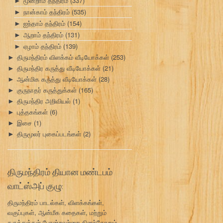
மூன்றாம் தந்திரம்
(337)
►
நான்காம் தந்திரம்
(535)
►
ஐந்தாம் தந்திரம்
(154)
►
ஆறாம் தந்திரம்
(131)
►
ஏழாம் தந்திரம்
(139)
►
திருமந்திரம் விளக்கம் வீடியோக்கள்
(253)
►
திருமந்திர கருத்து வீடியோக்கள்
(21)
►
ஆன்மிக கருத்து வீடியோக்கள்
(28)
►
குருநாதர் கருத்துக்கள்
(165)
►
திருமந்திர அறிவியல்
(1)
►
புத்தகங்கள்
(6)
►
இசை
(1)
►
திருமூலர் புகைப்படங்கள்
(2)
►
திருமந்திரம் தியான மண்டபம்
வாட்ஸ்அப் குழு:
திருமந்திரம் பாடல்கள், விளக்கங்கள்,
வகுப்புகள், ஆன்மீக கதைகள், மற்றும்
கருத்துக்கள் போன்றவற்றை தினந்தோறும்