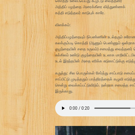
கொத்தி உலைப்பெய்து கூழட்டு வைத்தனர்
அத்திப் பழத்தை அரைக்கீரை வித்துண்ணக்
கத்தி எடுத்தவர் காடுபுக் காரே.
விளக்கம்:
அத்திப்பழத்தையும் (பெண்ணின் உடல்தரும் சுரோணி
கலக்கும்படி கொத்தி (ஆணும் பெண்ணும் ஒன்றாக
குழந்தையின் சதை உருவம்) சமைத்து வைத்தனர் ப
சுக்கிலம் உண்டு குழந்தையின் உடலாக மாறிவிட்ட
உடல் இறந்தபின் அதை எரிக்க சுடுகாட்டுக்கு எடுத்
கருத்து: சில பொருள்கள் சேர்த்து சாப்பாடு சம
சாப்பிட்டு முடித்ததும் பாத்திரத்தைக் கழுவி எடுத
சென்று வைக்கப்பட்டுவிடும். நன்றாக சமைத்த சா
இருக்காது.