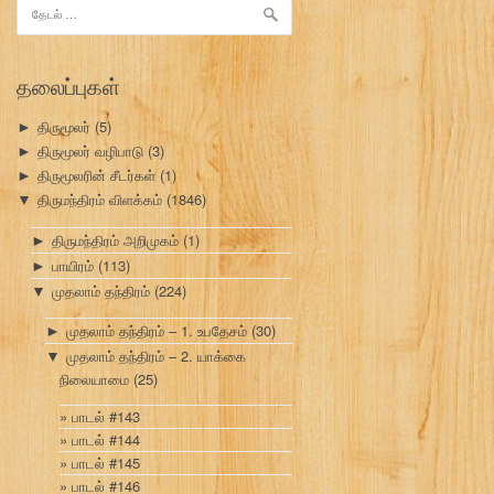
இதற்காகத்
தேடு:
தலைப்புகள்
திருமூலர்
(5)
►
திருமூலர் வழிபாடு
(3)
►
திருமூலரின் சீடர்கள்
(1)
►
திருமந்திரம் விளக்கம்
(1846)
▼
திருமந்திரம் அறிமுகம்
(1)
►
பாயிரம்
(113)
►
முதலாம் தந்திரம்
(224)
▼
முதலாம் தந்திரம் – 1. உபதேசம்
(30)
►
முதலாம் தந்திரம் – 2. யாக்கை
▼
நிலையாமை
(25)
பாடல் #143
பாடல் #144
பாடல் #145
பாடல் #146