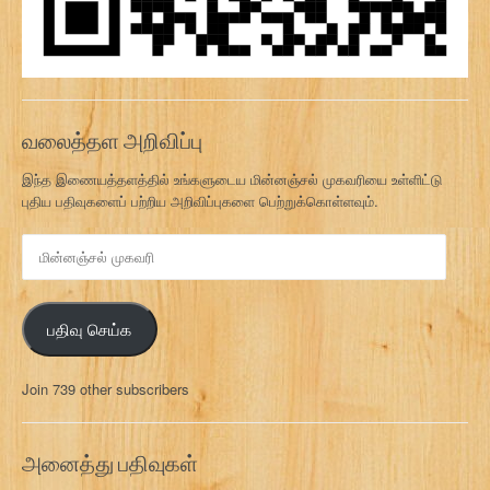
வலைத்தள அறிவிப்பு
இந்த இணையத்தளத்தில் உங்களுடைய மின்னஞ்சல் முகவரியை உள்ளிட்டு
புதிய பதிவுகளைப் பற்றிய அறிவிப்புகளை பெற்றுக்கொள்ளவும்.
மி
ன்
ன
ஞ்
பதிவு செய்க
ச
ல்
மு
Join 739 other subscribers
க
வ
ரி
அனைத்து பதிவுகள்