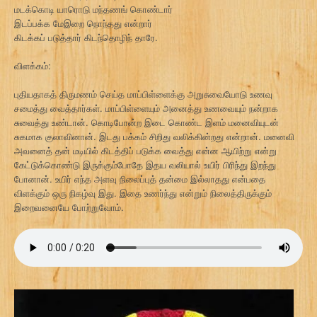
மடக்கொடி யாரொடு மந்தணங் கொண்டார்
இடப்பக்க மேஇறை நொந்தது என்றார்
கிடக்கப் படுத்தார் கிடந்தொழிந் தாரே.
விளக்கம்:
புதியதாகத் திருமணம் செய்த மாப்பிள்ளைக்கு அறுசுவையோடு உணவு
சமைத்து வைத்தார்கள். மாப்பிள்ளையும் அனைத்து உணவையும் நன்றாக
சுவைத்து உண்டான். கொடிபோன்ற இடை கொண்ட இளம் மனைவியுடன்
சுகமாக குலாவினான். இடது பக்கம் சிறிது வலிக்கின்றது என்றான். மனைவி
அவனைத் தன் மடியில் கிடத்திப் படுக்க வைத்து என்ன ஆயிற்று என்று
கேட்டுக்கொண்டு இருக்கும்போதே இதய வலியால் உயிர் பிரிந்து இறந்து
போனான். உயிர் எந்த அளவு நிலைப்புத் தன்மை இல்லாதது என்பதை
விளக்கும் ஒரு நிகழ்வு இது. இதை உணர்ந்து என்றும் நிலைத்திருக்கும்
இறைவனையே போற்றுவோம்.