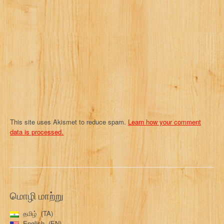
t
i
o
n
This site uses Akismet to reduce spam.
Learn how your comment
data is processed.
மொழி மாற்று
தமிழ்
TA
English
EN