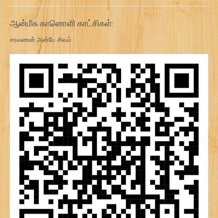
ஆன்மீக கானொளி காட்சிகள்:
சரவணன் அன்பே சிவம்