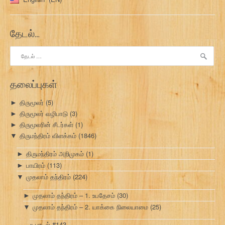
தேடல்…
இதற்காகத்
தேடு:
தலைப்புகள்
திருமூலர்
(5)
►
திருமூலர் வழிபாடு
(3)
►
திருமூலரின் சீடர்கள்
(1)
►
திருமந்திரம் விளக்கம்
(1846)
▼
திருமந்திரம் அறிமுகம்
(1)
►
பாயிரம்
(113)
►
முதலாம் தந்திரம்
(224)
▼
முதலாம் தந்திரம் – 1. உபதேசம்
(30)
►
முதலாம் தந்திரம் – 2. யாக்கை நிலையாமை
(25)
▼
பாடல் #143