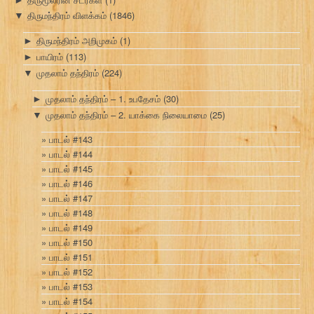
►
திருமந்திரம் விளக்கம்
(1846)
▼
திருமந்திரம் அறிமுகம்
(1)
►
பாயிரம்
(113)
►
முதலாம் தந்திரம்
(224)
▼
முதலாம் தந்திரம் – 1. உபதேசம்
(30)
►
முதலாம் தந்திரம் – 2. யாக்கை நிலையாமை
(25)
▼
பாடல் #143
பாடல் #144
பாடல் #145
பாடல் #146
பாடல் #147
பாடல் #148
பாடல் #149
பாடல் #150
பாடல் #151
பாடல் #152
பாடல் #153
பாடல் #154