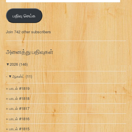
ன
ஞ்
பதிவு செய்க
ச
ல்
மு
Join 742 other subscribers
க
வ
ரி
அனைத்து பதிவுகள்
▼
2026
(146)
▼
ஆகஸ்ட்
(11)
பாடல் #1819
பாடல் #1818
பாடல் #1817
பாடல் #1816
பாடல் #1815