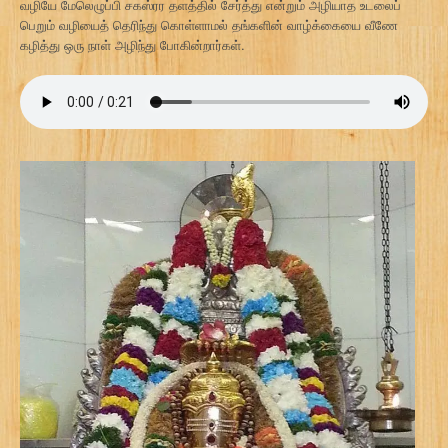
வழியே மேலெழுப்பி சகஸ்ரர தளத்தில் சேர்த்து என்றும் அழியாத உடலைப்
பெறும் வழியைத் தெரிந்து கொள்ளாமல் தங்களின் வாழ்க்கையை வீணே
கழித்து ஒரு நாள் அழிந்து போகின்றார்கள்.