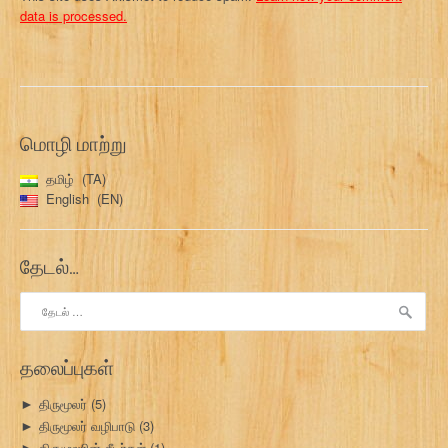
data is processed.
மொழி மாற்று
தமிழ்
TA
English
EN
தேடல்…
இதற்காகத்
தேடு:
தலைப்புகள்
திருமூலர்
(5)
►
திருமூலர் வழிபாடு
(3)
►
திருமூலரின் சீடர்கள்
(1)