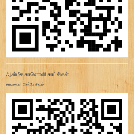
ஆன்மீக கானொளி காட்சிகள்:
சரவணன் அன்பே சிவம்