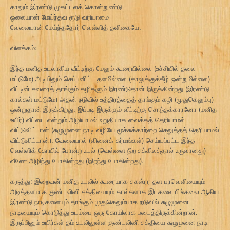
காலும் இரண்டு முகட்டலக் கொன்றுண்டு
ஓலையான் மேய்ந்தவ ரூடு வரியாமை
வேலையான் மேய்ந்ததோர் வெள்ளித் தளிகையே.
விளக்கம்:
இந்த மனித உடலாகிய வீட்டிற்கு மேலும் கூரையில்லை (உச்சியில் தலை
மட்டுமே) அடியிலும் செப்பனிட்ட தளமில்லை (காலுக்குக்கீழ் ஒன்றுமில்லை)
வீட்டின் சுவரைத் தாங்கும் கழிகளும் இரண்டுதான் இருக்கின்றது (இரண்டு
கால்கள் மட்டுமே) அதன் நடுவில் உத்திரத்தைத் தாங்கும் கழி (முதுகெலும்பு)
ஒன்றுதான் இருக்கிறது. இப்படி இருக்கும் வீட்டிற்கு சொந்தக்காரனோ (மனித
உயிர்) வீட்டை என்றும் அழியாமல் உறுதியாக வைக்கத் தெரியாமல்
விட்டுவிட்டான் (சுழுமுனை நாடி வழியே மூச்சுக்காற்றை செலுத்தத் தெரியாமல்
விட்டுவிட்டான்). வேலையால் (வினைக் கர்மங்கள்) செய்யப்பட்ட இந்த
வெள்ளிக் கோயில் போன்ற உடல் (வெள்ளை நிற சுக்கிலத்தால் உருவானது)
வீணே அழிந்து போகின்றது (இறந்து போகின்றது).
கருத்து: இறைவன் மனித உடலில் கூரையாக சகஸ்ரர தள பரவெளியையும்
அடித்தளமாக குண்டலினி சக்தியையும் கால்களாக இடகலை பிங்கலை ஆகிய
இரண்டு நாடிகளையும் தாங்கும் முதுகெலும்பாக நடுவில் சுழுமுனை
நாடியையும் கொடுத்து உடம்பை ஒரு கோயிலாக படைத்திருக்கின்றான்.
இருப்பினும் உயிர்கள் தம் உடலிலுள்ள குண்டலினி சக்தியை சுழுமுனை நாடி