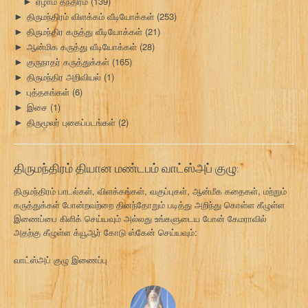
ஏழாம் தந்திரம்
(139)
►
திருமந்திரம் விளக்கம் வீடியோக்கள்
(253)
►
திருமந்திர கருத்து வீடியோக்கள்
(21)
►
ஆன்மிக கருத்து வீடியோக்கள்
(28)
►
குருநாதர் கருத்துக்கள்
(165)
►
திருமந்திர அறிவியல்
(1)
►
புத்தகங்கள்
(6)
►
இசை
(1)
►
திருமூலர் புகைப்படங்கள்
(2)
►
திருமந்திரம் தியான மண்டபம் வாட்ஸ்அப் குழு:
திருமந்திரம் பாடல்கள், விளக்கங்கள், வகுப்புகள், ஆன்மீக கதைகள், மற்றும்
கருத்துக்கள் போன்றவற்றை தினந்தோறும் படித்து அறிந்து கொள்ள கீழுள்ள
இணைப்பை கிளிக் செய்யவும் அல்லது உங்களுடைய போன் கேமராவில்
அதற்கு கீழுள்ள க்யூஆர் கோடு ஸ்கேன் செய்யவும்:
வாட்ஸ்அப் குழு இணைப்பு