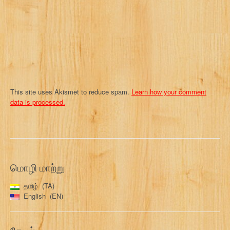
o
n
This site uses Akismet to reduce spam.
Learn how your comment
data is processed.
மொழி மாற்று
தமிழ்
TA
English
EN