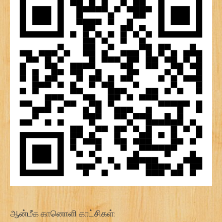
ஆன்மீக கானொளி காட்சிகள்: