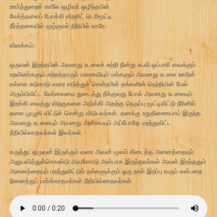
ஊர்த்துறைக் காலே ஒழிவர் ஒழிந்தபின்
வேர்த்தலைப் போக்கி விறகிட் டெரிமூட்டி
நீர்த்தலையில் மூழ்குவர் நீதியில் லாரே.
விளக்கம்:
ஒருவன் இறந்தபின் அவனது உடலைச் சுற்றி நின்று கூவி ஒப்பாரி வைக்கும்
உறவினர்களும் சுற்றத்தாரும் மனைவியும் மக்களும் அவனது உடலை ஊரின்
எல்லை சுடுகாடு வரை எடுத்துச் சென்றபின் தங்களின் நெற்றியின் மேல்
அரும்பிவிட்ட வேர்வையை துடைத்து நீக்குவது போல் அவனது உடலையும்
இறக்கி வைத்து விறகுகளை அடுக்கி அதற்கு நெருப்பு மூட்டிவிட்டு நீரினில்
தலை முழுகி விட்டுச் சென்று விடுபவர்கள். தனக்கு உறுதிணையாய் இருந்த
அவனது உடலையும் அவனது அன்பையும் அப்போதே மறந்துவிட்ட
நீதியில்லாதவர்கள் இவர்கள்.
கருத்து: ஒருவன் இருக்கும் வரை அவன் மூலம் கிடைத்த அனைத்தையும்
அனுபவித்துக்கொண்டு அவனோடு அன்பாக இருந்தவர்கள் அவன் இறந்ததும்
அனைத்தையும் மறந்துவிட்டும் தங்களுக்கும் ஒரு நாள் இறப்பு வரும் என்பதை
நினைத்துப் பார்க்காதவர்கள் நீதியில்லாதவர்கள்.