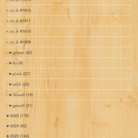
பாடல் #1812
பாடல் #1811
பாடல் #1810
பாடல் #1809
►
ஜூலை
(42)
►
மே
(6)
►
ஏப்ரல்
(27)
►
மார்ச்
(23)
►
பிப்ரவரி
(16)
►
ஜனவரி
(21)
►
2025
(176)
►
2024
(62)
►
2023
(144)