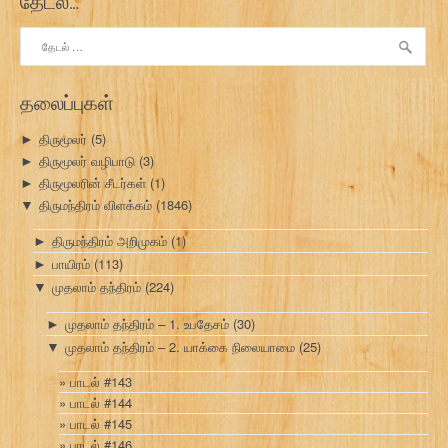
தேடல்…
இதற்காகத்
தேடு:
தலைப்புகள்
திருமூலர்
(5)
►
திருமூலர் வழிபாடு
(3)
►
திருமூலரின் சீடர்கள்
(1)
►
திருமந்திரம் விளக்கம்
(1846)
▼
திருமந்திரம் அறிமுகம்
(1)
►
பாயிரம்
(113)
►
முதலாம் தந்திரம்
(224)
▼
முதலாம் தந்திரம் – 1. உபதேசம்
(30)
►
முதலாம் தந்திரம் – 2. யாக்கை நிலையாமை
(25)
▼
பாடல் #143
பாடல் #144
பாடல் #145
பாடல் #146