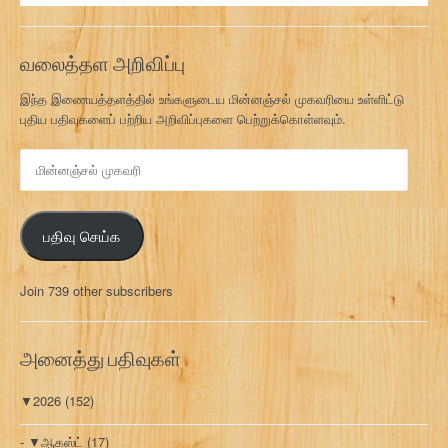
வலைத்தள அறிவிப்பு
இந்த இணையத்தளத்தில் உங்களுடைய மின்னஞ்சல் முகவரியை உள்ளிட்டு
புதிய பதிவுகளைப் பற்றிய அறிவிப்புகளை பெற்றுக்கொள்ளவும்.
மி
ன்
ன
ஞ்
பதிவு செய்க
ச
ல்
மு
Join 739 other subscribers
க
வ
ரி
அனைத்து பதிவுகள்
▼
2026
(152)
▼
ஆகஸ்ட்
(17)