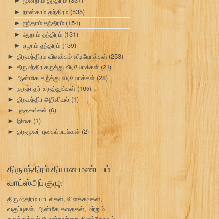
மூன்றாம் தந்திரம்
(337)
►
நான்காம் தந்திரம்
(535)
►
ஐந்தாம் தந்திரம்
(154)
►
ஆறாம் தந்திரம்
(131)
►
ஏழாம் தந்திரம்
(139)
►
திருமந்திரம் விளக்கம் வீடியோக்கள்
(253)
►
திருமந்திர கருத்து வீடியோக்கள்
(21)
►
ஆன்மிக கருத்து வீடியோக்கள்
(28)
►
குருநாதர் கருத்துக்கள்
(165)
►
திருமந்திர அறிவியல்
(1)
►
புத்தகங்கள்
(6)
►
இசை
(1)
►
திருமூலர் புகைப்படங்கள்
(2)
►
திருமந்திரம் தியான மண்டபம்
வாட்ஸ்அப் குழு:
திருமந்திரம் பாடல்கள், விளக்கங்கள்,
வகுப்புகள், ஆன்மீக கதைகள், மற்றும்
கருத்துக்கள் போன்றவற்றை தினந்தோறும்