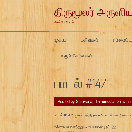
Skip
திருமூலர் அருளிய
to
content
அன்பே சிவம்
முகப்பு
பதிவுகள்
எம்மைப் பற
வரும் நிகழ்வுகள்
பாடல் #147
Posted by
Saravanan Thirumoolar
on
டிசம்ப
பாடல் #147: முதல் தந்திரம் – 2. யாக்கை நிலை
சீக்கை விளைந்தது செய்வினை மூட்டற்ற