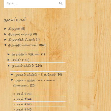
இதற்காகத்
தேடு:
தலைப்புகள்
திருமூலர்
(5)
►
திருமூலர் வழிபாடு
(3)
►
திருமூலரின் சீடர்கள்
(1)
►
திருமந்திரம் விளக்கம்
(1846)
▼
திருமந்திரம் அறிமுகம்
(1)
►
பாயிரம்
(113)
►
முதலாம் தந்திரம்
(224)
▼
முதலாம் தந்திரம் – 1. உபதேசம்
(30)
►
முதலாம் தந்திரம் – 2. யாக்கை
▼
நிலையாமை
(25)
பாடல் #143
பாடல் #144
பாடல் #145
பாடல் #146