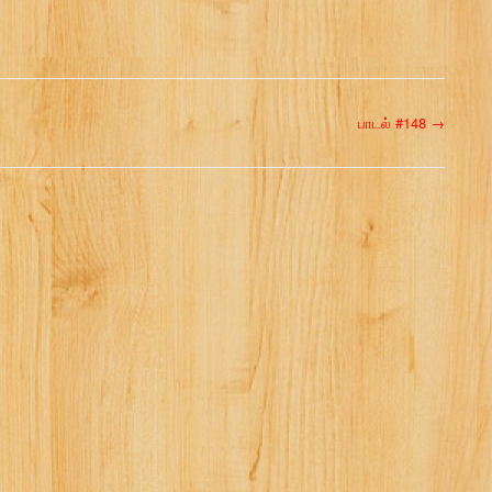
பாடல் #148
→