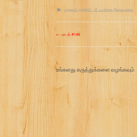
முதலாம் தந்திரம் - 2. யாக்கை நிலையாமை
P
←
பாடல் #146
o
s
உங்களது கருத்துக்களை வழங்கவும்
t
n
a
v
i