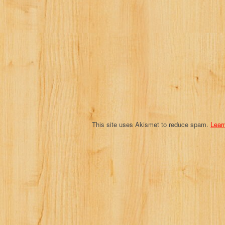
g
a
t
i
o
n
This site uses Akismet to reduce spam.
Lear