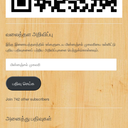
வலைத்தள அறிவிப்பு
இந்த இணையத்தளத்தில் உங்களுடைய மின்னஞ்சல் முகவரியை உள்ளிட்டு
புதிய பதிவுகளைப் பற்றிய அறிவிப்புகளை பெற்றுக்கொள்ளவும்.
மி
ன்
ன
ஞ்
பதிவு செய்க
ச
ல்
மு
Join 742 other subscribers
க
வ
ரி
அனைத்து பதிவுகள்