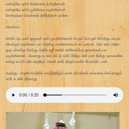
மன்றத்தே நம்பி சிவிகைபெற் றேறினான்
மன்றத்தே நம்பி முக்கோடி வழங்கினான்
சென்றத்தா வென்னத் திரிந்திலன் தானே.
விளக்கம்:
ஊரில் ஆடவன் ஒருவன் தன் முயற்சியினால் பெரும் பொருள் சேர்த்து பலரும்
வியக்கும் வண்ணம் பல அடுக்கு மாளிகையைக் கட்டினான். பின் ஊர் அறிய
ஒரு பல்லக்கு செய்து அதில் ஏறி ஊரில் உள்ளோர்க்கு தானங்கள் பல
வழங்கினான். அவனது உடலை விட்டு உயிர் பிரிந்த பின் பலர் நின்று தலைவனே
என்று கூப்பிட்டுக் கதறியும் அவன் உயிர் திரும்பாமலே போய்விட்டான்.
கருத்து : ராஜபோகத்தில் வாழ்ந்தாலும் தான தர்மங்கள் எவ்வளவு செய்தாலும்
உயிர் உடலில் நிற்காது.