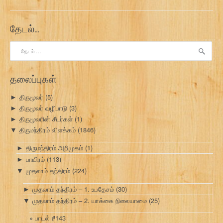
தேடல்…
இதற்காகத்
தேடு:
தலைப்புகள்
திருமூலர்
(5)
►
திருமூலர் வழிபாடு
(3)
►
திருமூலரின் சீடர்கள்
(1)
►
திருமந்திரம் விளக்கம்
(1846)
▼
திருமந்திரம் அறிமுகம்
(1)
►
பாயிரம்
(113)
►
முதலாம் தந்திரம்
(224)
▼
முதலாம் தந்திரம் – 1. உபதேசம்
(30)
►
முதலாம் தந்திரம் – 2. யாக்கை நிலையாமை
(25)
▼
பாடல் #143