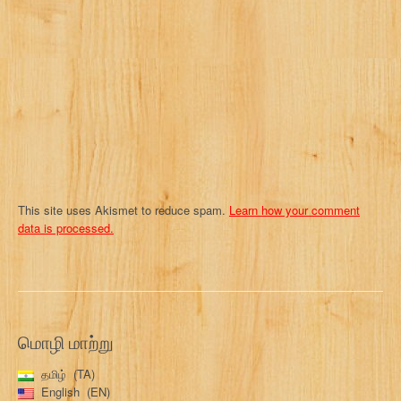
t
i
o
n
This site uses Akismet to reduce spam.
Learn how your comment
data is processed.
மொழி மாற்று
தமிழ்
TA
English
EN