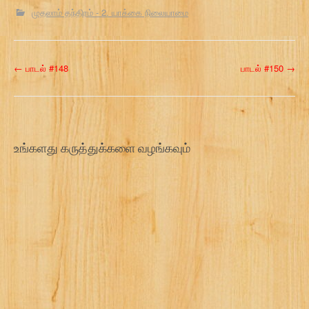
முதலாம் தந்திரம் - 2. யாக்கை நிலையாமை
P
←
பாடல் #148
பாடல் #150
→
o
s
t
உங்களது கருத்துக்களை வழங்கவும்
n
a
v
i
g
a