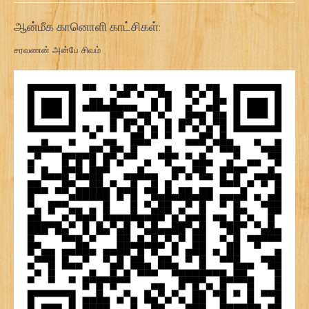
ஆன்மீக கானொளி காட்சிகள்:
சரவணன் அன்பே சிவம்