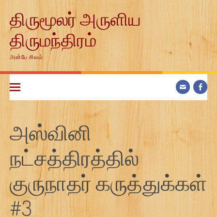
Skip
திருமூலர் அருளிய
to
content
திருமந்திரம்
அன்பே சிவம்
அஸ்வினி
நட்சத்திரத்தில்
குருநாதர் கருத்துக்கள்
#3