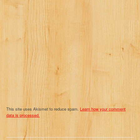
i
g
a
t
i
o
n
This site uses Akismet to reduce spam.
Learn how your comment
data is processed.