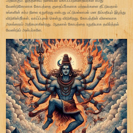
அறிவாகும். இத்தகைய நிலையில் கோபப்படுகின்றவர்கள் எமது
வேண்டுகோளாக கோபத்தை குறைப்பீர்களாக மற்றவர்களை தீட்டுவதால்
உங்களின் கர்ம நிலை ஏறுகிறது என்பது மட்டுமல்லாமல் மன நிம்மதியும் இழந்து
விடுகின்றீர்கள். வாய்ப்புகள் சென்று விடுகிறது. கோபத்தின் விளைவாக
அகங்காரம் அதிகமாகின்றது. ஆதலால் கோபத்தை உறுதியாக தவிர்த்தல்
வேண்டும் அன்பர்களே.