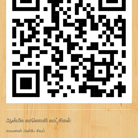
ஆன்மீக கானொளி காட்சிகள்:
சரவணன் அன்பே சிவம்