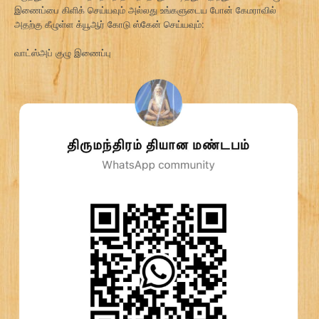
இணைப்பை கிளிக் செய்யவும் அல்லது உங்களுடைய போன் கேமராவில்
அதற்கு கீழுள்ள க்யூஆர் கோடு ஸ்கேன் செய்யவும்:
வாட்ஸ்அப் குழு இணைப்பு