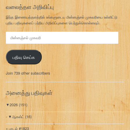
வலைத்தள அறிவிப்பு
இந்த இணையத்தளத்தில் உங்களுடைய மின்னஞ்சல் முகவரியை உள்ளிட்டு
புதிய பதிவுகளைப் பற்றிய அறிவிப்புகளை பெற்றுக்கொள்ளவும்.
மி
ன்
ன
ஞ்
பதிவு செய்க
ச
ல்
மு
Join 739 other subscribers
க
வ
ரி
அனைத்து பதிவுகள்
▼
2026
(151)
▼
ஆகஸ்ட்
(16)
பாடல் #1823