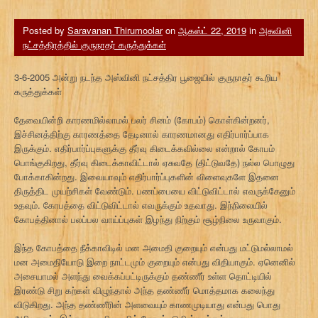
Posted by
Saravanan Thirumoolar
on
ஆகஸ்ட் 22, 2019
in
அசுவினி
நட்சத்திரத்தில் குருநாதர் கருத்துக்கள்
3-6-2005 அன்று நடந்த அஸ்வினி நட்சத்திர பூஜையில் குருநாதர் கூறிய
கருத்துக்கள்
தேவையின்றி காரணமில்லாமல் பலர் சினம் (கோபம்) கொள்கின்றனர்,
இச்சினத்திற்கு காரணத்தை தேடினால் காரணமானது எதிர்பார்ப்பாக
இருக்கும். எதிர்பார்ப்புகளுக்கு தீர்வு கிடைக்கவில்லை என்றால் கோபம்
பொங்குகிறது, தீர்வு கிடைக்காவிட்டால் ஏசுவதே (திட்டுவதே) நல்ல பொழுது
போக்காகின்றது. இவையாவும் எதிர்பார்ப்புகளின் விளைவுகளே இதனை
திருத்திட முயற்சிகள் வேண்டும். பணப்பையை விட்டுவிட்டால் எவருக்கேனும்
உதவும். கோபத்தை விட்டுவிட்டால் எவருக்கும் உதவாது. இந்நிலையில்
கோபத்தினால் பலப்பல வாய்ப்புகள் இழந்து நிற்கும் சூழ்நிலை உருவாகும்.
இந்த கோபத்தை நீக்காவிடில் மன அமைதி குறையும் என்பது மட்டுமல்லாமல்
மன அமைதியோடு இறை நாட்டமும் குறையும் என்பது விதியாகும். ஏனெனில்
அசையாமல் அளந்து வைக்கப்பட்டிருக்கும் தண்ணீர் உள்ள தொட்டியில்
இரண்டு சிறு கற்கள் விழுந்தால் அந்த தண்ணீர் மொத்தமாக கலைந்து
விடுகிறது. அந்த தண்ணீரின் அளவையும் காணமுடியாது என்பது பொது