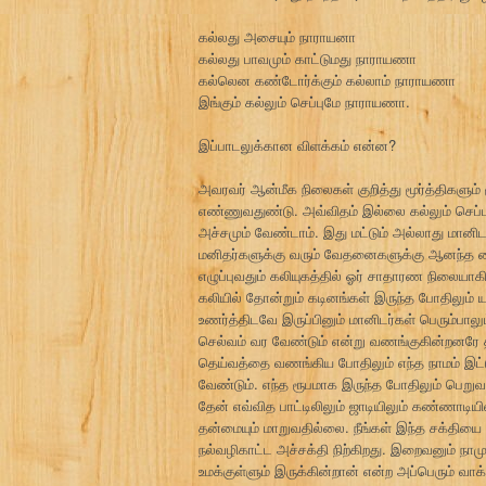
கல்லது அசையும் நாராயனா
கல்லது பாவமும் காட்டுமது நாராயணா
கல்லென கண்டோர்க்கும் கல்லாம் நாராயணா
இங்கும் கல்லும் செப்புமே நாராயணா.
இப்பாடலுக்கான விளக்கம் என்ன?
அவரவர் ஆன்மீக நிலைகள் குறித்து மூர்த்திகளும்
எண்ணுவதுண்டு. அவ்விதம் இல்லை கல்லும் செப்ப
அச்சமும் வேண்டாம். இது மட்டும் அல்லாது மானிடர
மனிதர்களுக்கு வரும் வேதனைகளுக்கு ஆனந்த பைரவர
எழுப்புவதும் கலியுகத்தில் ஓர் சாதாரண நிலையாக
கலியில் தோன்றும் கடினங்கள் இருந்த போதிலும் ய
உணர்த்திடவே இருப்பினும் மானிடர்கள் பெரும்பா
செல்வம் வர வேண்டும் என்று வணங்குகின்றனரே 
தெய்வத்தை வணங்கிய போதிலும் எந்த நாமம் இட்
வேண்டும். எந்த ரூபமாக இருந்த போதிலும் பெற
தேன் எவ்வித பாட்டிலிலும் ஜாடியிலும் கண்ணாட
தன்மையும் மாறுவதில்லை. நீங்கள் இந்த சக்தி
நல்வழிகாட்ட அச்சக்தி நிற்கிறது. இறைவனும் நா
உமக்குள்ளும் இருக்கின்றான் என்ற அப்பெரும் 