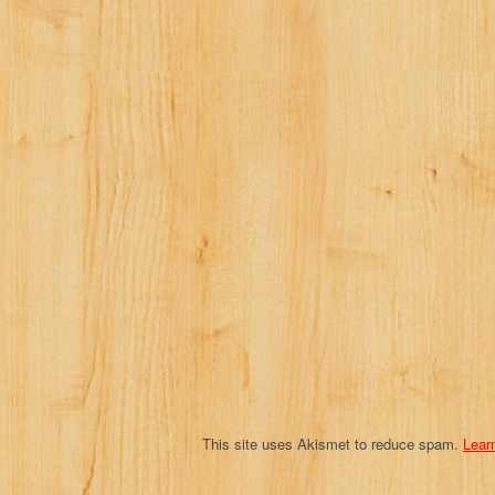
a
v
i
g
a
t
i
o
n
This site uses Akismet to reduce spam.
Lear