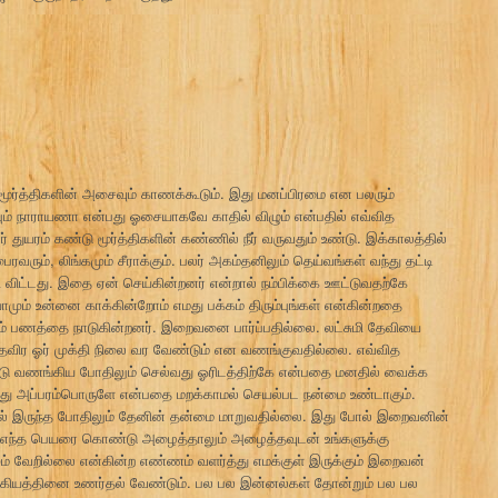
 மூர்த்திகளின் அசைவும் காணக்கூடும். இது மனப்பிரமை என பலரும்
ும் நாராயணா என்பது ஓசையாகவே காதில் விழும் என்பதில் எவ்வித
் துயரம் கண்டு மூர்த்திகளின் கண்ணில் நீர் வருவதும் உண்டு. இக்காலத்தில்
ும், லிங்கமும் சீராக்கும். பலர் அகம்தனிலும் தெய்வங்கள் வந்து தட்டி
ி விட்டது. இதை ஏன் செய்கின்றனர் என்றால் நம்பிக்கை ஊட்டுவதற்கே
ாமும் உன்னை காக்கின்றோம் எமது பக்கம் திரும்புங்கள் என்கின்றதை
லும் பணத்தை நாடுகின்றனர். இறைவனை பார்ப்பதில்லை. லட்சுமி தேவியை
தவிர ஓர் முக்தி நிலை வர வேண்டும் என வணங்குவதில்லை. எவ்வித
டு வணங்கிய போதிலும் செல்வது ஓரிடத்திற்கே என்பதை மனதில் வைக்க
ுவது அப்பரம்பொருளே என்பதை மறக்காமல் செயல்பட நன்மை உண்டாகும்.
ியில் இருந்த போதிலும் தேனின் தன்மை மாறுவதில்லை. இது போல் இறைவனின்
யை எந்த பெயரை கொண்டு அழைத்தாலும் அழைத்தவுடன் உங்களுக்கு
மும் வேறில்லை என்கின்ற எண்ணம் வளர்த்து எமக்குள் இருக்கும் இறைவன்
வாக்கியத்தினை உணர்தல் வேண்டும். பல பல இன்னல்கள் தோன்றும் பல பல