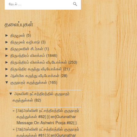
இதற்காகத்
தேடு:
தலைப்புகள்
திருமூலர்
(5)
►
திருமூலர் வழிபாடு
(3)
►
திருமூலரின் சீடர்கள்
(1)
►
திருமந்திரம் விளக்கம்
(1846)
►
திருமந்திரம் விளக்கம் வீடியோக்கள்
(253)
►
திருமந்திர கருத்து வீடியோக்கள்
(21)
►
ஆன்மிக கருத்து வீடியோக்கள்
(28)
►
குருநாதர் கருத்துக்கள்
(165)
▼
அசுவினி நட்சத்திரத்தில் குருநாதர்
▼
கருத்துக்கள்
(82)
{:ta}அஸ்வினி நட்சத்திரத்தில் குருநாதர்
கருத்துக்கள் #82{:}{:en}Gurunathar
Message On Ashwini Pooja #82{:}
{:ta}அஸ்வினி நட்சத்திரத்தில் குருநாதர்
கருத்துக்கள் #81{:}{:en}Gurunathar