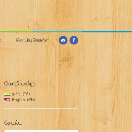
்
தொடர்பு கொள்ள
மொழி மாற்று
தமிழ்
TA
English
EN
தேடல்…