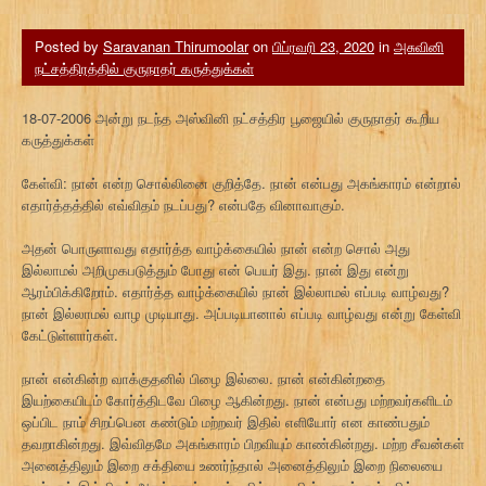
Posted by
Saravanan Thirumoolar
on
பிப்ரவரி 23, 2020
in
அசுவினி
நட்சத்திரத்தில் குருநாதர் கருத்துக்கள்
18-07-2006 அன்று நடந்த அஸ்வினி நட்சத்திர பூஜையில் குருநாதர் கூறிய
கருத்துக்கள்
கேள்வி: நான் என்ற சொல்லினை குறித்தே. நான் என்பது அகங்காரம் என்றால்
எதார்த்தத்தில் எவ்விதம் நடப்பது? என்பதே வினாவாகும்.
அதன் பொருளாவது எதார்த்த வாழ்க்கையில் நான் என்ற சொல் அது
இல்லாமல் அறிமுகபடுத்தும் போது என் பெயர் இது. நான் இது என்று
ஆரம்பிக்கிறோம். எதார்த்த வாழ்க்கையில் நான் இல்லாமல் எப்படி வாழ்வது?
நான் இல்லாமல் வாழ முடியாது. அப்படியானால் எப்படி வாழ்வது என்று கேள்வி
கேட்டுள்ளார்கள்.
நான் என்கின்ற வாக்குதனில் பிழை இல்லை. நான் என்கின்றதை
இயற்கையிடம் கோர்த்திடவே பிழை ஆகின்றது. நான் என்பது மற்றவர்களிடம்
ஒப்பிட நாம் சிறப்பென கண்டும் மற்றவர் இதில் எளியோர் என காண்பதும்
தவறாகின்றது. இவ்விதமே அகங்காரம் பிறவியும் காண்கின்றது. மற்ற சீவன்கள்
அனைத்திலும் இறை சக்தியை உணர்ந்தால் அனைத்திலும் இறை நிலையை