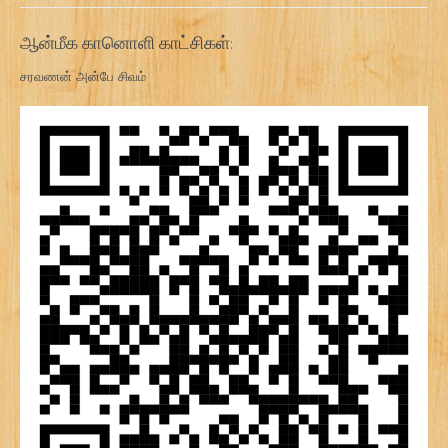
ஆன்மீக கானொளி காட்சிகள்:
சரவணன் அன்பே சிவம்