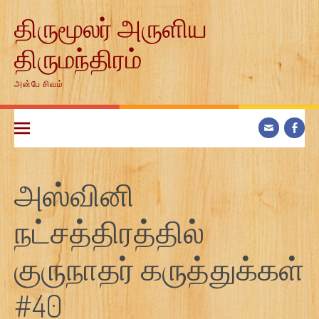
Skip
திருமூலர் அருளிய
to
content
திருமந்திரம்
அன்பே சிவம்
அஸ்வினி
நட்சத்திரத்தில்
குருநாதர் கருத்துக்கள்
#40