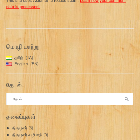
This site uses Akismet to reduce spam.
Learn how your comment
data is processed.
மொழி மாற்று
தமிழ்
TA
English
EN
தேடல்…
இதற்காகத்
தேடு:
தலைப்புகள்
திருமூலர்
(5)
►
திருமூலர் வழிபாடு
(3)
►