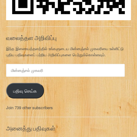
வலைத்தள அறிவிப்பு
இந்த இணையத்தளத்தில் உங்களுடைய மின்னஞ்சல் முகவரியை உள்ளிட்டு
புதிய பதிவுகளைப் பற்றிய அறிவிப்புகளை பெற்றுக்கொள்ளவும்.
மி
ன்
ன
ஞ்
பதிவு செய்க
ச
ல்
மு
Join 739 other subscribers
க
வ
ரி
அனைத்து பதிவுகள்