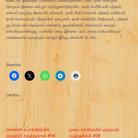
கண்டால் இவ்விதம் அகங்காரம் வளர்வதில்லை. பின்பு நான் என்பதில்
பிழையும் இல்லை என்றும் எடுத்துரைத்தோமே. நான் பெரியோன் மற்றவர்
எல்லாம் தாழ்ந்த நிலையில் உள்ளனர். நான் சிறப்பானவன் மற்றவர் எளியோர்.
நான் செல்வந்தன் மற்றவர்கள் ஏழைகள். நான் கல்வியில் சிறந்தவன். மற்றவர்
மூடர்கள் என்பதெல்லாம் எண்ணத் துவங்கினால் அகங்காரம் வளரும்
என்பதேயாகின்றது. வாக்கில் பிழை இல்லை. நாம் அதை உபயோகிக்கும்
மனநிலையில் தவறாகும் என்றும் இங்கு விளக்கிட்டோமே.
Share this:
Like this:
அஸ்வினி நட்சத்திரத்தில்
மூலநட்சத்திரத்தில் குருநாதர்
குருநாதர் கருத்துக்கள் #16
கருத்துக்கள் #38