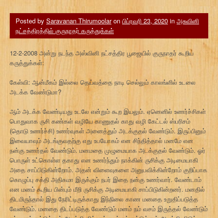
Posted by
Saravanan Thirumoolar
on
பிப்ரவரி 23, 2020
in
அசுவினி
நட்சத்திரத்தில் குருநாதர் கருத்துக்கள்
12-2-2008 அன்று நடந்த அஸ்வினி நட்சத்திர பூஜையில் குருநாதர் கூறிய
கருத்துக்கள்:
கேள்வி: ஆன்மீகம் இல்லை தெய்வத்தை நாடி செல்லும் காலங்ளில் உடலை
அடக்க வேண்டுமா?
ஆம் அடக்க வேண்டியது உடலே என்றும் கூற இயலும். ஏனெனில் உணர்ச்சிகள்
பொதுவாக ருசி கண்கள் வழியே காணுதல் காது வழி கேட்டல் ஸ்பரிசம்
(தொடு உணர்ச்சி) உணர்வுகள் அனைத்தும் அடக்குதல் வேண்டும். இருப்பினும்
இவையாவும் அடங்குவதற்கு எது உபயோகம் என சிந்தித்தால் மனமே என
நன்கு உணர்தல் வேண்டும். மனமதை முழுமையாக அடக்குதல் வேண்டும். ஓர்
பொருள் உட்கொள்ள தகாது என உணர்ந்தும் நாக்கின் ருசிக்கு அடிமையாகி
அதை சாப்பிடுகின்றோம். அதன் விளைவுகளை அனுபவிக்கின்றோம் குறிப்பாக
கொழுப்பு சக்தி அதிகமா இருக்கும் நபர் இதை நன்கு உணர்வார். வேண்டாம்
என மனம் கூறிய பின்பும் மீறி ருசிக்கு அடிமையாகி சாப்பிடுகின்றனர். மனதில்
திடமிருந்தால் இது நேரிட்டிருக்காது இந்நிலை காண மனதை உறுதிப்படுத்த
வேண்டும். மனதை திடப்படுத்த வேண்டும் மனம் நம் வசம் இருத்தல் வேண்டும்