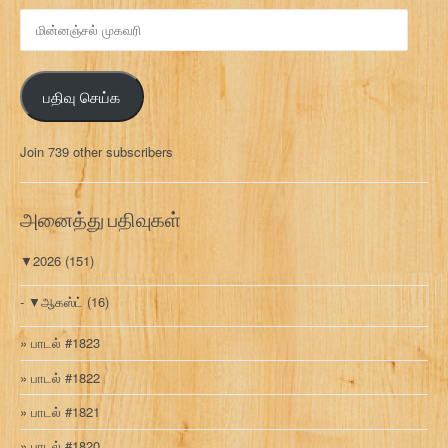
மி
ன்
ன
ஞ்
பதிவு செய்க
ச
ல்
மு
Join 739 other subscribers
க
வ
ரி
அனைத்து பதிவுகள்
▼
2026
(151)
▼
ஆகஸ்ட்
(16)
பாடல் #1823
பாடல் #1822
பாடல் #1821
பாடல் #1820