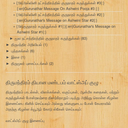
{:ta}அஸ்வினி நட்சத்திரத்தில் குருநாதர் கருத்துக்கள் #3{:}
{:en}Gurunathar Message On Ashwini Pooja #3 {:}
{:ta}அஸ்வினி நட்சத்திரத்தில் குருநாதர் கருத்துக்கள் #2{:}
{:en}Gurunathar's Message on Ashwini Star #2{:}
{:ta}குருநாதர் கருத்துக்கள் #1{:}{:en}Gurunathar's Message on
Ashwini Star #1{:}
மூல நட்சத்திரத்தில் குருநாதர் கருத்துக்கள்
(83)
►
திருமந்திர அறிவியல்
(1)
►
புத்தகங்கள்
(6)
►
இசை
(1)
►
திருமூலர் புகைப்படங்கள்
(2)
►
திருமந்திரம் தியான மண்டபம் வாட்ஸ்அப் குழு:
திருமந்திரம் பாடல்கள், விளக்கங்கள், வகுப்புகள், ஆன்மீக கதைகள், மற்றும்
கருத்துக்கள் போன்றவற்றை தினந்தோறும் படித்து அறிந்து கொள்ள கீழுள்ள
இணைப்பை கிளிக் செய்யவும் அல்லது உங்களுடைய போன் கேமராவில்
அதற்கு கீழுள்ள க்யூஆர் கோடு ஸ்கேன் செய்யவும்:
வாட்ஸ்அப் குழு இணைப்பு