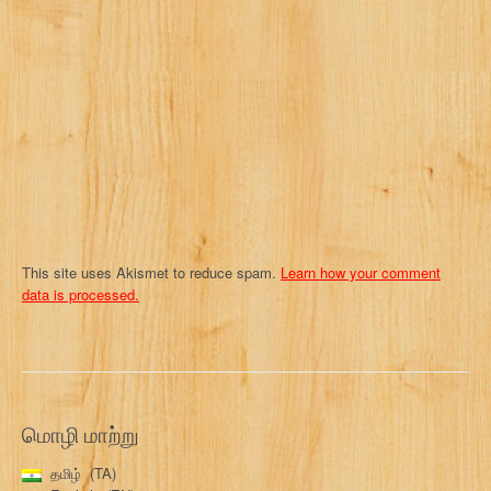
t
i
o
n
This site uses Akismet to reduce spam.
Learn how your comment
data is processed.
மொழி மாற்று
தமிழ்
TA