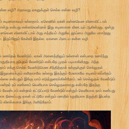
்ன வழி? அதாவது ஏகனுக்குள் செல்ல என்ன வழி?
் கடினமாகவும் உள்ளதாம். ஏனெனில் ஏகன் என்னவென வினாவிட்டால்
ன்று என்பது என்னவென்றால் இது கடினமான விடையும் ஆகின்றது. ஒன்று
என்னவென வினாவிட்டால் அது சத்தியம் அதுவே தூய்மை அதுவே மாசற்றது
். இருப்பினும் கேள்வி இதல்ல. ஏகனை அடைய என்ன வழி
் உணர்தல் வேண்டும். ஏகன் அனைத்திலும் உள்ளான் என்பதை உணர்ந்து
ுதியாக நம்புதல் வேண்டும் என்பதே முதல் படியாகின்றது. அந்த
ம் எங்கு செல்ல வேண்டுமென சிந்தித்தால் உள்ளுக்குள் செல்லுதல்
 இதுவரைக்கும் எளிதாகவே உள்ளது இதற்கும் மேலாகவே கடினம் எவ்விதம்
ை என்பதும் இங்கு யாம் எடுத்துரைக்கின்றோம். உள் செல்லுதல் வேண்டும்
மென்றல் நம் எண்ணம் வெளியாக செல்லுதலாகாது என்பதே இதற்கு
வேண்டாம் என்றால் கட்டுப்பாடு வேண்டும் என்றும் வெளியாக நாம் கண்பது
ாக நிலைப்பது ஏகன் மட்டுமே என்றும் மனதில் உறுதியாக நிறுத்தி இயன்ற
ும் விளக்கமாக இங்கு அளித்தோம்.