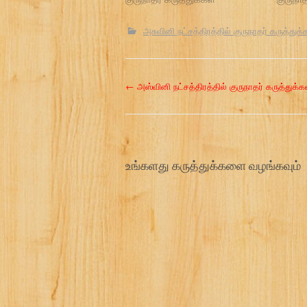
அசுவினி நட்சத்திரத்தில் குருநாதர் கருத்துக்
P
←
அஸ்வினி நட்சத்திரத்தில் குருநாதர் கருத்துக்க
o
s
உங்களது கருத்துக்களை வழங்கவும்
t
n
a
v
i