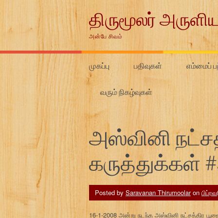
Skip
திருமூலர் அருளிய
to
content
அன்பே சிவம்
முகப்பு
பதிவுகள்
எம்மைப் பற
வரும் நிகழ்வுகள்
அஸ்வினி நட்சத்
கருத்துக்கள் 
Posted by
Saravanan Thirumoolar
on
பிப்ரவ
16-1-2008 அன்று நடந்த அஸ்வினி நட்சத்திர பூஜைய