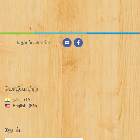
்
தொடர்பு கொள்ள
மொழி மாற்று
தமிழ்
TA
English
EN
தேடல்…