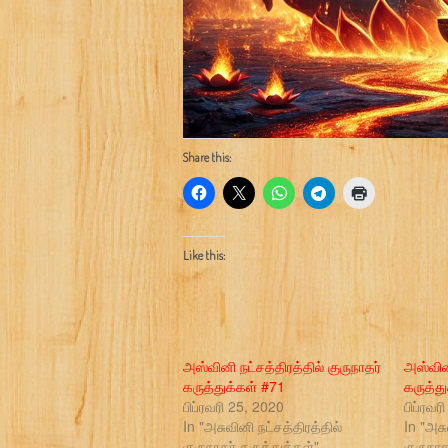
Share this:
Like this:
அஸ்வினி நட்சத்திரத்தில் குருநாதர்
அஸ்வினி
கருத்துக்கள் #71
கருத்த
பிப்ரவரி 25, 2020
பிப்ரவர
In "அசுவினி நட்சத்திரத்தில்
In "அசு
குருநாதர் கருத்துக்கள்"
குருநாத