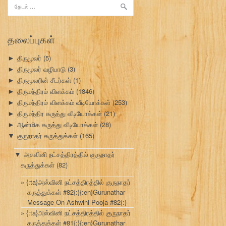
இதற்காகத்
தேடு:
தலைப்புகள்
திருமூலர்
(5)
►
திருமூலர் வழிபாடு
(3)
►
திருமூலரின் சீடர்கள்
(1)
►
திருமந்திரம் விளக்கம்
(1846)
►
திருமந்திரம் விளக்கம் வீடியோக்கள்
(253)
►
திருமந்திர கருத்து வீடியோக்கள்
(21)
►
ஆன்மிக கருத்து வீடியோக்கள்
(28)
►
குருநாதர் கருத்துக்கள்
(165)
▼
அசுவினி நட்சத்திரத்தில் குருநாதர்
▼
கருத்துக்கள்
(82)
{:ta}அஸ்வினி நட்சத்திரத்தில் குருநாதர்
கருத்துக்கள் #82{:}{:en}Gurunathar
Message On Ashwini Pooja #82{:}
{:ta}அஸ்வினி நட்சத்திரத்தில் குருநாதர்
கருத்துக்கள் #81{:}{:en}Gurunathar