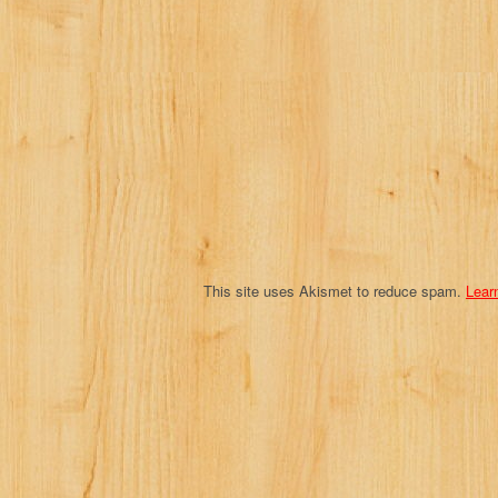
g
a
t
i
o
n
This site uses Akismet to reduce spam.
Lear