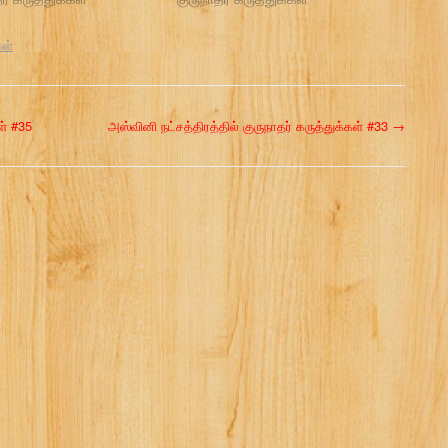
கள்
ள் #35
அஸ்வினி நட்சத்திரத்தில் குருநாதர் கருத்துக்கள் #33
→