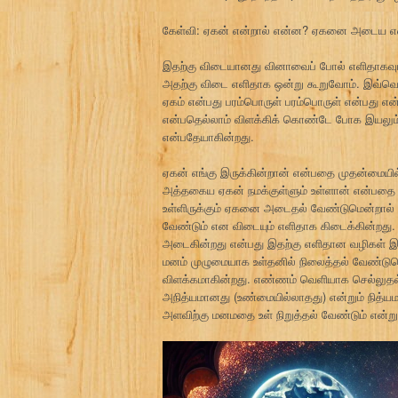
கேள்வி: ஏகன் என்றால் என்ன? ஏகனை அடைய என
இதற்கு விடையானது வினாவைப் போல் எளிதாகவும
அதற்கு விடை எளிதாக ஒன்று கூறுவோம். இவ்வொ
ஏகம் என்பது பரம்பொருள் பரம்பொருள் என்பது 
என்பதெல்லாம் விளக்கிக் கொண்டே போக இயலும
என்பதேயாகின்றது.
ஏகன் எங்கு இருக்கின்றான் என்பதை முதன்மையில
அத்தகைய ஏகன் நமக்குள்ளும் உள்ளான் என்பதை உற
உள்ளிருக்கும் ஏகனை அடைதல் வேண்டுமென்றால் நா
வேண்டும் என விடையும் எளிதாக கிடைக்கின்றது.
அடைகின்றது என்பது இதற்கு எளிதான வழிகள் இல்ல
மனம் முழுமையாக உள்தனில் நிலைத்தல் வேண்டு
விளக்கமாகின்றது. எண்ணம் வெளியாக செல்லுதல் 
அநித்யமானது (உண்மையில்லாதது) என்றும் நித்யம
அளவிற்கு மனமதை உள் நிறுத்தல் வேண்டும் என்ற