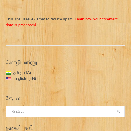
This site uses Akismet to reduce spam.
Learn how your comment
data is processed.
மொழி மாற்று
தமிழ்
TA
English
EN
தேடல்…
இதற்காகத்
தேடு:
தலைப்புகள்