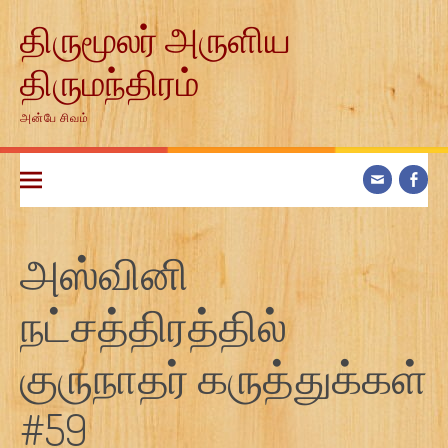
Skip
திருமூலர் அருளிய
to
content
திருமந்திரம்
அன்பே சிவம்
அஸ்வினி
நட்சத்திரத்தில்
குருநாதர் கருத்துக்கள்
#59