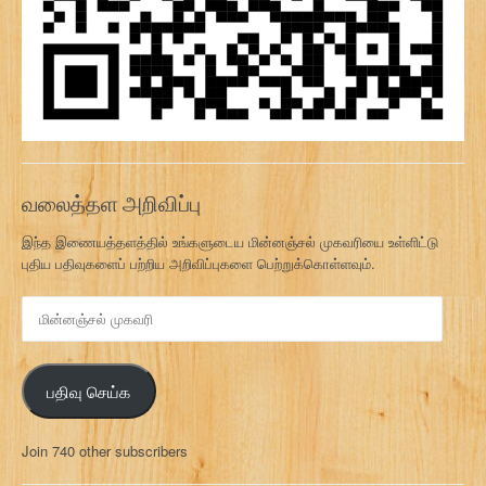
வலைத்தள அறிவிப்பு
இந்த இணையத்தளத்தில் உங்களுடைய மின்னஞ்சல் முகவரியை உள்ளிட்டு
புதிய பதிவுகளைப் பற்றிய அறிவிப்புகளை பெற்றுக்கொள்ளவும்.
மி
ன்
ன
ஞ்
பதிவு செய்க
ச
ல்
மு
Join 740 other subscribers
க
வ