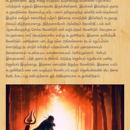
கூறுகின்றனர். இது சிறிது வருத்தம் தருகின்றது ஏனெனில் மறுபக்கம்
பார்த்தால் எதுவும் இல்லாதவரே இருக்கின்றனர், இவர்கள் இவ்விதம் குறை
கூறுவதில்லை தேவைக்கு ஏற்ப பணம் தங்குவதற்கு நல்வீடு என்பதெல்லாம்
இருக்க என்றும் உணவிற்கு பஞ்சம் இல்லாத காலத்தில் இவ்விதம் கூறுவது
மிகவும் கீழ்த்தரமானது. இத்தகையோர் அவ்விதம் தோன்றிட்டால் ஏன்
ஆலயங்களுக்கு செல்ல வேண்டும் ஏன் வழிபடுதல் வேண்டும் அவருடைய
பெருமையை காட்டுவதற்காகவே என்று கூறுகிறோம். இதனை தவிர்த்தல்
வேண்டும். மனிதனை படைத்து நல்ல அங்கங்களை (உடல் உறுப்புகள்)
கொடுத்து நடமாடும் சக்தியும் மற்றவர்களிடம் தம் குறைகளையும்
நிறைகளையும் கூறக்கூடிய வல்லமையையும் அளித்துள்ளார். பின்பும்
இறைவனைப் பற்றி குறை கூறினால் அடுத்த ஜென்மம் உறுதியாக மனித
ஜென்மம் இருக்காது. இதனை மனமதில் நிறுத்த வேண்டும். இதனை யாம்
கூறுகிறோம் என மன வருத்தம் வேண்டாம் வரும் ஜென்மங்களில் தீய நிலை
நேரிடக்கூடாது என்பதற்காக ஓர் அறிவுரையாக கூறுகின்றோம்.