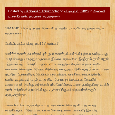
Posted by
Saravanan Thirumoolar
on
பிப்ரவரி 25, 2020
in
அசுவினி
நட்சத்திரத்தில் குருநாதர் கருத்துக்கள்
19-11-2010 அன்று நடந்த அஸ்வினி நட்சத்திர பூஜையில் குருநாதர் கூறிய
கருத்துக்கள்
கேள்வி: ஆத்மாவிற்கு வளர்ச்சி உண்டா?
வளர்ச்சி வேண்டுமென்றால் ஓர் ரூபம் வேண்டும் என்கின்ற நிலை உண்டு. அது
மட்டுமல்லாது யாதேனும் உருவமோ இல்லை அமைப்போ இருந்தால் தான் அதில்
மற்றங்கள் ஏற்படக்கூடும். உதாரணமாக சுவற்றிற்கு அடிக்கின்ற சாயம் சில
காலங்கள் சென்றால் அழிந்து விடுகிறது மறைந்து விடுகின்றது இல்லை மாற்றம்
ஏற்படும். ஆத்மாவிற்கு அவ்விதம் எதுவுமில்லை வருகின்ற காலத்திலேயே
(மனித உடலுக்குள் வரும் காலத்தில்) ஆத்மா தூய்மையான நிலையில்
உள்ளதானால் அதற்கு மாற்றங்கள் ஏற்படுவதில்லை. அதை தாங்குகின்ற உடலில்
தான் மாற்றங்கள் ஏற்படுகின்றது. ஆத்மாவிற்கு எவ்வித மாற்றங்களும்
நேரிடுவதில்லை.
மக்களிடையே பலரும் தெய்வம் நமக்கு என்ன செய்து விட்டது என்று
கூறுகின்றனர். அதுவும் பல வகை சௌகர்யங்கள் உள்ளவரே இவ்விதம்