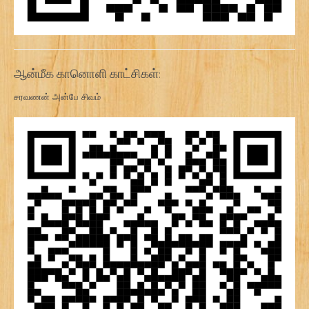
ஆன்மீக கானொளி காட்சிகள்:
சரவணன் அன்பே சிவம்