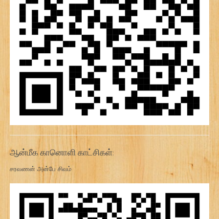
ஆன்மீக கானொளி காட்சிகள்:
சரவணன் அன்பே சிவம்