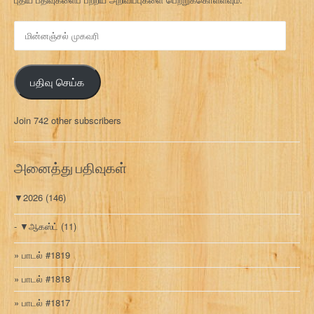
மி
ன்
ன
ஞ்
பதிவு செய்க
ச
ல்
மு
Join 742 other subscribers
க
வ
ரி
அனைத்து பதிவுகள்
▼
2026
(146)
▼
ஆகஸ்ட்
(11)
பாடல் #1819
பாடல் #1818
பாடல் #1817