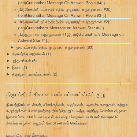
{:en}Gurunathar Message On Ashwini Pooja #4{:}
{:ta}அஸ்வினி நட்சத்திரத்தில் குருநாதர் கருத்துக்கள் #3{:}
{:en}Gurunathar Message On Ashwini Pooja #3 {:}
{:ta}அஸ்வினி நட்சத்திரத்தில் குருநாதர் கருத்துக்கள் #2{:}
{:en}Gurunathar's Message on Ashwini Star #2{:}
{:ta}குருநாதர் கருத்துக்கள் #1{:}{:en}Gurunathar's Message on
Ashwini Star #1{:}
மூல நட்சத்திரத்தில் குருநாதர் கருத்துக்கள்
(83)
►
திருமந்திர அறிவியல்
(1)
►
புத்தகங்கள்
(6)
►
இசை
(1)
►
திருமூலர் புகைப்படங்கள்
(2)
►
திருமந்திரம் தியான மண்டபம் வாட்ஸ்அப் குழு:
திருமந்திரம் பாடல்கள், விளக்கங்கள், வகுப்புகள், ஆன்மீக கதைகள், மற்றும்
கருத்துக்கள் போன்றவற்றை தினந்தோறும் படித்து அறிந்து கொள்ள கீழுள்ள
இணைப்பை கிளிக் செய்யவும் அல்லது உங்களுடைய போன் கேமராவில்
அதற்கு கீழுள்ள க்யூஆர் கோடு ஸ்கேன் செய்யவும்:
வாட்ஸ்அப் குழு இணைப்பு