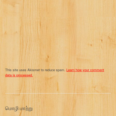
t
i
o
n
This site uses Akismet to reduce spam.
Learn how your comment
data is processed.
மொழி மாற்று