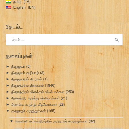
தமிழ்
TA
English
EN
தேடல்…
இதற்காகத்
தேடு:
தலைப்புகள்
திருமூலர்
(5)
►
திருமூலர் வழிபாடு
(3)
►
திருமூலரின் சீடர்கள்
(1)
►
திருமந்திரம் விளக்கம்
(1846)
►
திருமந்திரம் விளக்கம் வீடியோக்கள்
(253)
►
திருமந்திர கருத்து வீடியோக்கள்
(21)
►
ஆன்மிக கருத்து வீடியோக்கள்
(28)
►
குருநாதர் கருத்துக்கள்
(165)
▼
அசுவினி நட்சத்திரத்தில் குருநாதர் கருத்துக்கள்
(82)
▼