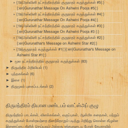
{:ta}அஸ்வினி நட்சத்திரத்தில் குருநாதர் கருத்துக்கள் #5{:}
{:en}Gurunathar Message On Ashwini Pooja #5{:}
{:ta}அஸ்வினி நட்சத்திரத்தில் குருநாதர் கருத்துக்கள் #4{:}
{:en}Gurunathar Message On Ashwini Pooja #4{:}
{:ta}அஸ்வினி நட்சத்திரத்தில் குருநாதர் கருத்துக்கள் #3{:}
{:en}Gurunathar Message On Ashwini Pooja #3 {:}
{:ta}அஸ்வினி நட்சத்திரத்தில் குருநாதர் கருத்துக்கள் #2{:}
{:en}Gurunathar's Message on Ashwini Star #2{:}
{:ta}குருநாதர் கருத்துக்கள் #1{:}{:en}Gurunathar's Message on
Ashwini Star #1{:}
மூல நட்சத்திரத்தில் குருநாதர் கருத்துக்கள்
(83)
►
திருமந்திர அறிவியல்
(1)
►
புத்தகங்கள்
(6)
►
இசை
(1)
►
திருமூலர் புகைப்படங்கள்
(2)
►
திருமந்திரம் தியான மண்டபம் வாட்ஸ்அப் குழு:
திருமந்திரம் பாடல்கள், விளக்கங்கள், வகுப்புகள், ஆன்மீக கதைகள், மற்றும்
கருத்துக்கள் போன்றவற்றை தினந்தோறும் படித்து அறிந்து கொள்ள கீழுள்ள
இணைப்பை கிளிக் செய்யவும் அல்லது உங்களுடைய போன் கேமராவில்