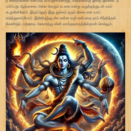
நீ உணரவில்லை என்பதே பொருளாகின்றது. விதிவிலக்கு இங்கு இல்லை. நீ
பார்ப்பது ஆத்மாவை அல்ல வெறும் உடலை என்று வருத்தத்துடன் யாம்
கூறுகின்றோம். இருப்பினும் இது துக்கம் தரும் நிலை என யாம்
எடுத்துரைப்போம். இதிலிருந்து மீள என்ன வழி என்பதை நாம் சிந்தித்தல்
வேண்டும். மற்றவை அனைத்து வீண் வாக்குவாதத்தில்தான் செல்லும்.