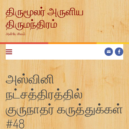
Skip
திருமூலர் அருளிய
to
content
திருமந்திரம்
அன்பே சிவம்
அஸ்வினி
நட்சத்திரத்தில்
குருநாதர் கருத்துக்கள்
#48