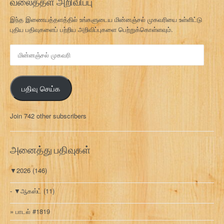
வலைத்தள அறிவிப்பு
இந்த இணையத்தளத்தில் உங்களுடைய மின்னஞ்சல் முகவரியை உள்ளிட்டு
புதிய பதிவுகளைப் பற்றிய அறிவிப்புகளை பெற்றுக்கொள்ளவும்.
மி
ன்
ன
ஞ்
பதிவு செய்க
ச
ல்
மு
Join 742 other subscribers
க
வ
ரி
அனைத்து பதிவுகள்
▼
2026
(146)
▼
ஆகஸ்ட்
(11)
பாடல் #1819