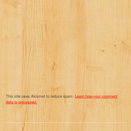
g
a
t
i
o
n
This site uses Akismet to reduce spam.
Learn how your comment
data is processed.