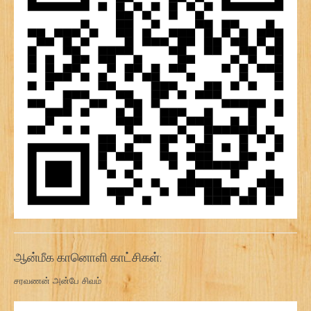
ஆன்மீக கானொளி காட்சிகள்:
சரவணன் அன்பே சிவம்