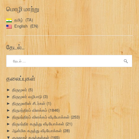
மொழி மாற்று
தமிழ்
TA
English
EN
தேடல்…
இதற்காகத்
தேடு:
தலைப்புகள்
திருமூலர்
(5)
►
திருமூலர் வழிபாடு
(3)
►
திருமூலரின் சீடர்கள்
(1)
►
திருமந்திரம் விளக்கம்
(1846)
►
திருமந்திரம் விளக்கம் வீடியோக்கள்
(253)
►
திருமந்திர கருத்து வீடியோக்கள்
(21)
►
ஆன்மிக கருத்து வீடியோக்கள்
(28)
►
குருநாதர் கருத்துக்கள்
(165)
▼