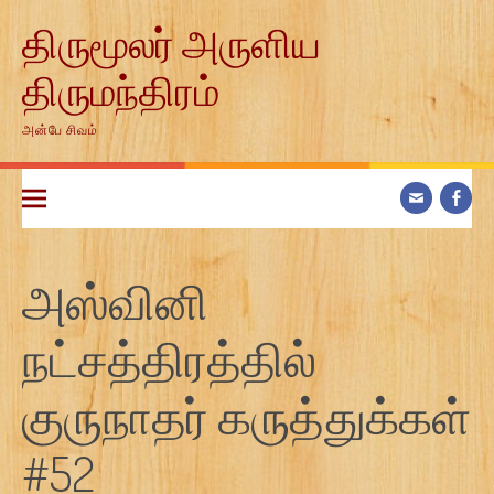
Skip
திருமூலர் அருளிய
to
content
திருமந்திரம்
அன்பே சிவம்
அஸ்வினி
நட்சத்திரத்தில்
குருநாதர் கருத்துக்கள்
#52