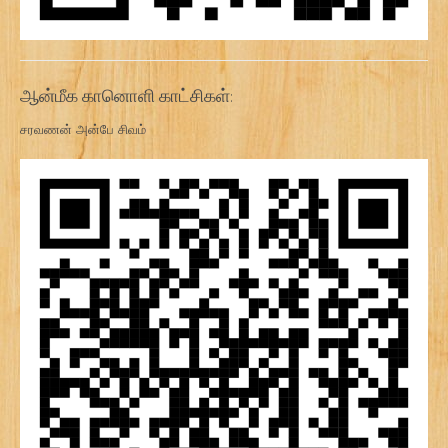
ஆன்மீக கானொளி காட்சிகள்:
சரவணன் அன்பே சிவம்