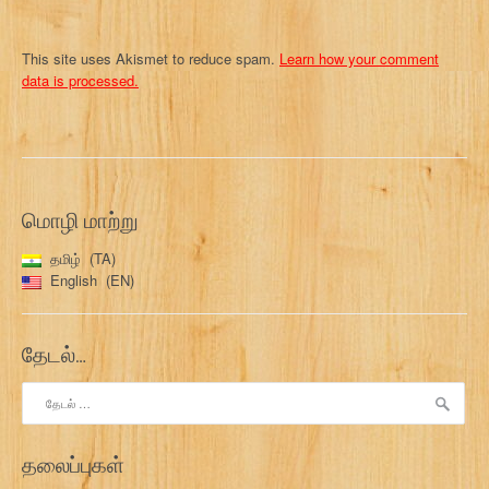
This site uses Akismet to reduce spam.
Learn how your comment
data is processed.
மொழி மாற்று
தமிழ்
TA
English
EN
தேடல்…
இதற்காகத்
தேடு:
தலைப்புகள்