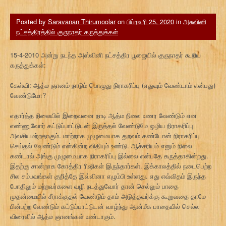
Posted by
Saravanan Thirumoolar
on
பிப்ரவரி 25, 2020
in
அசுவினி
நட்சத்திரத்தில் குருநாதர் கருத்துக்கள்
15-4-2010 அன்று நடந்த அஸ்வினி நட்சத்திர பூஜையில் குருநாதர் கூறிய
கருத்துக்கள்:
கேள்வி: ஆத்ம ஞானம் நாடும் பொழுது நிராகரிப்பு (எதுவும் வேண்டாம் என்பது)
வேண்டுமோ?
எதார்த்த நிலையில் இறைவனை நாடி ஆத்ம நிலை உணர வேண்டும் என
எண்ணுவோர் கட்டுப்பாட்டுடன் இருத்தல் வேண்டுமே ஒழிய நிராகரிப்பு
அவசியமற்றதாகும். மாற்றாக முழுமையாக துறவம் கண்டோன் நிராகரிப்பு
செய்தல் வேண்டும் என்கின்ற விதியும் உண்டு. ஆச்சரியம் எனும் நிலை
கண்டால் அங்கு முழுமையாக நிராகரிப்பு இல்லை என்பதே கருத்தாகின்றது.
இதற்கு சான்றாக கோத்திர ரிஷிகள் இருந்தார்கள். இக்காலத்தில் நடைபெற்ற
சில சம்பவங்கள் குறித்தே இவ்வினா எழும்பி உள்ளது. எது எவ்விதம் இருந்த
போதிலும் மற்றவர்களை வழி நடத்துவோர் தான் செல்லும் பாதை
முதன்மையில் சீராக்குதல் வேண்டும் தாம் அடுத்தவர்க்கு கூறுவதை தாமே
பின்பற்ற வேண்டும் கட்டுப்பாட்டுடன் வாழ்ந்து ஆன்மீக பாதையில் செல்ல
விரைவில் ஆத்ம ஞானங்கள் உண்டாகும்.