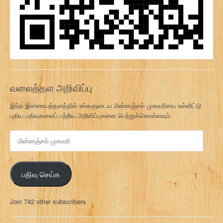
வலைத்தள அறிவிப்பு
இந்த இணையத்தளத்தில் உங்களுடைய மின்னஞ்சல் முகவரியை உள்ளிட்டு
புதிய பதிவுகளைப் பற்றிய அறிவிப்புகளை பெற்றுக்கொள்ளவும்.
மி
ன்
ன
ஞ்
பதிவு செய்க
ச
ல்
மு
Join 742 other subscribers
க
வ