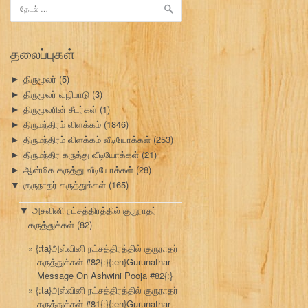
இதற்காகத்
தேடு:
தலைப்புகள்
திருமூலர்
(5)
►
திருமூலர் வழிபாடு
(3)
►
திருமூலரின் சீடர்கள்
(1)
►
திருமந்திரம் விளக்கம்
(1846)
►
திருமந்திரம் விளக்கம் வீடியோக்கள்
(253)
►
திருமந்திர கருத்து வீடியோக்கள்
(21)
►
ஆன்மிக கருத்து வீடியோக்கள்
(28)
►
குருநாதர் கருத்துக்கள்
(165)
▼
அசுவினி நட்சத்திரத்தில் குருநாதர்
▼
கருத்துக்கள்
(82)
{:ta}அஸ்வினி நட்சத்திரத்தில் குருநாதர்
கருத்துக்கள் #82{:}{:en}Gurunathar
Message On Ashwini Pooja #82{:}
{:ta}அஸ்வினி நட்சத்திரத்தில் குருநாதர்
கருத்துக்கள் #81{:}{:en}Gurunathar