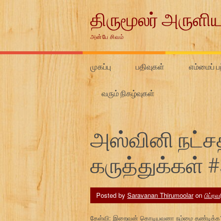
Skip
திருமூலர் அருளிய
to
content
அன்பே சிவம்
முகப்பு
பதிவுகள்
எம்மைப் பற
வரும் நிகழ்வுகள்
அஸ்வினி நட்சத்
கருத்துக்கள் 
Posted by
Saravanan Thirumoolar
on
பிப்ரவ
கேள்வி: இறைவன் கொடியவனா நம்மை தண்டிக்க