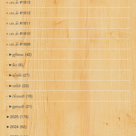
பாடல் #1813
பாடல் #1812
பாடல் #1811
பாடல் #1810
பாடல் #1809
►
ஜூலை
(42)
►
மே
(6)
►
ஏப்ரல்
(27)
►
மார்ச்
(23)
►
பிப்ரவரி
(16)
►
ஜனவரி
(21)
►
2025
(176)
►
2024
(62)