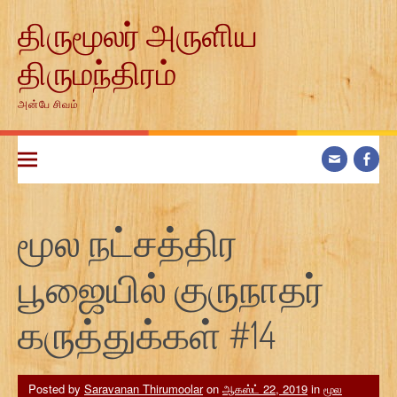
Skip
திருமூலர் அருளிய
to
content
திருமந்திரம்
அன்பே சிவம்
மூல நட்சத்திர
பூஜையில் குருநாதர்
கருத்துக்கள் #14
Posted by
Saravanan Thirumoolar
on
ஆகஸ்ட் 22, 2019
in
மூல