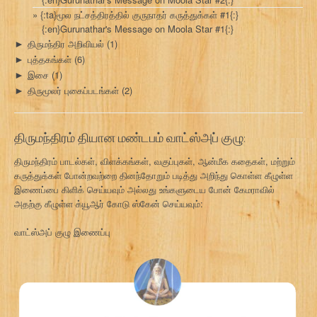
{:ta}மூல நட்சத்திரத்தில் குருநாதர் கருத்துக்கள் #1{:}
{:en}Gurunathar's Message on Moola Star #1{:}
திருமந்திர அறிவியல்
(1)
►
புத்தகங்கள்
(6)
►
இசை
(1)
►
திருமூலர் புகைப்படங்கள்
(2)
►
திருமந்திரம் தியான மண்டபம் வாட்ஸ்அப் குழு:
திருமந்திரம் பாடல்கள், விளக்கங்கள், வகுப்புகள், ஆன்மீக கதைகள், மற்றும்
கருத்துக்கள் போன்றவற்றை தினந்தோறும் படித்து அறிந்து கொள்ள கீழுள்ள
இணைப்பை கிளிக் செய்யவும் அல்லது உங்களுடைய போன் கேமராவில்
அதற்கு கீழுள்ள க்யூஆர் கோடு ஸ்கேன் செய்யவும்:
வாட்ஸ்அப் குழு இணைப்பு