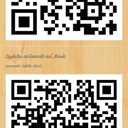
ஆன்மீக கானொளி காட்சிகள்:
சரவணன் அன்பே சிவம்