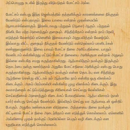
அப்பொழுது உடலில் இருந்து விடுபடுதல் மோட்சம் அல்ல.
மோட்சம் என்பது இந்த ஜென்மத்தில் தத்தளிக்கும் காரணங்களை நீக்குதல்
வேண்டும் என்பதாகும். இவை யாவை என்றால் முதன்மையில்
ஆசாபாசங்களாகும். இரண்டாவது பற்றுதல் (ஆசை) ஆகும். பற்றுதல்
நீங்கிடவே மற்ற அனைத்தும் குறையும். சிந்தித்தோம் என்றால் நாம் பிறவி
எடுத்தல் வேண்டும் ஏனெனில் இவையாவும் அனுபவித்தல் வேண்டும்.
இவ்வாறு விட்ட குறையும் நீக்குதல் வேண்டும் என்றெல்லாம் மானிடர்கள்
எண்ணுவதுண்டு. இவை யாவும் மோட்ச நிலை அளிப்பதில்லை. யாதும்
வேண்டாம் என்கின்றது மட்டும் மோட்ச நிலையை அளிக்குமா என்றால் அதுவும்
இல்லை என்பதே எமது கருத்தாகின்றது. ஆத்மாவிற்கும் நமக்கும் இருக்கும்
தொடர்பை நன்கு உணர்ந்தால் அதுவே மோட்சநிலை அளிக்கும் என்பது பொது
கருத்தாகின்றது. ஆத்மாவிற்கும் நமக்கும் என்ன தொடர்பு என சிந்தித்து
ஆழ்நிலை சென்று விட்டால் நம் ஆத்மாவே நாம் என்கிற ஒரு விளக்கம்
கிடைக்கும். அகம் பிரம்மாஸ்மி என்கின்ற முழு விளக்கம் கிடைக்கும். இது
சுவாசத்தைக் கட்டுப்படுத்துவது கிரியைகள் செய்வது வேள்விகள்
செய்வதினால் அனைத்தும் கிடைக்கப் போவதில்லை. ஆத்ம விசாரம் (நான்
யார்) என்பது செய்தல் வேண்டும். இவ்விதம் செய்து வர ஆத்மாவுடன் ஒன்றிப்
போகும். அதுவே உண்மையான விடுதலை. அத்தகைய நிலை நமக்குக்
கிட்டினால் மோட்ச நிலை அடைந்தோம் என எடுத்துக் கொள்ளலாம். ஏனெனில்
அவ்வினாடி முதல் நமக்குப் பிறவியில்லா பெரும் வழி கிடைக்கும் என
உறுதியாக எடுத்துக் கொள்ளலாம்.