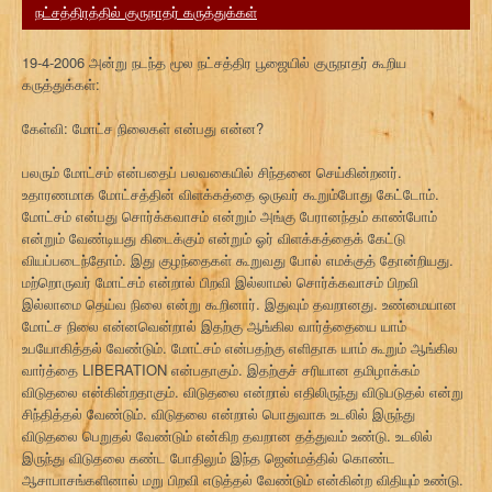
நட்சத்திரத்தில் குருநாதர் கருத்துக்கள்
19-4-2006 அன்று நடந்த மூல நட்சத்திர பூஜையில் குருநாதர் கூறிய
கருத்துக்கள்:
கேள்வி: மோட்ச நிலைகள் என்பது என்ன?
பலரும் மோட்சம் என்பதைப் பலவகையில் சிந்தனை செய்கின்றனர்.
உதாரணமாக மோட்சத்தின் விளக்கத்தை ஒருவர் கூறும்போது கேட்டோம்.
மோட்சம் என்பது சொர்க்கவாசம் என்றும் அங்கு பேரானந்தம் காண்போம்
என்றும் வேண்டியது கிடைக்கும் என்றும் ஓர் விளக்கத்தைக் கேட்டு
வியப்படைந்தோம். இது குழந்தைகள் கூறுவது போல் எமக்குத் தோன்றியது.
மற்றொருவர் மோட்சம் என்றால் பிறவி இல்லாமல் சொர்க்கவாசம் பிறவி
இல்லாமை தெய்வ நிலை என்று கூறினார். இதுவும் தவறானது. உண்மையான
மோட்ச நிலை என்னவென்றால் இதற்கு ஆங்கில வார்த்தையை யாம்
உபயோகித்தல் வேண்டும். மோட்சம் என்பதற்கு எளிதாக யாம் கூறும் ஆங்கில
வார்த்தை LIBERATION என்பதாகும். இதற்குச் சரியான தமிழாக்கம்
விடுதலை என்கின்றதாகும். விடுதலை என்றால் எதிலிருந்து விடுபடுதல் என்று
சிந்தித்தல் வேண்டும். விடுதலை என்றால் பொதுவாக உடலில் இருந்து
விடுதலை பெறுதல் வேண்டும் என்கிற தவறான தத்துவம் உண்டு. உடலில்
இருந்து விடுதலை கண்ட போதிலும் இந்த ஜென்மத்தில் கொண்ட
ஆசாபாசங்களினால் மறு பிறவி எடுத்தல் வேண்டும் என்கின்ற விதியும் உண்டு.