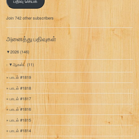
பதிவு செய்க
ச
ல்
மு
Join 742 other subscribers
க
வ
ரி
அனைத்து பதிவுகள்
▼
2026
(146)
▼
ஆகஸ்ட்
(11)
பாடல் #1819
பாடல் #1818
பாடல் #1817
பாடல் #1816
பாடல் #1815
பாடல் #1814