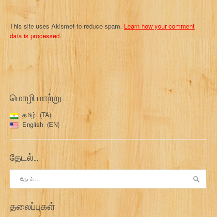
This site uses Akismet to reduce spam.
Learn how your comment
data is processed.
மொழி மாற்று
தமிழ்
TA
English
EN
தேடல்…
இதற்காகத்
தேடு:
தலைப்புகள்