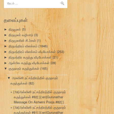
இதற்காகத்
தேடு:
தலைப்புகள்
திருமூலர்
(5)
►
திருமூலர் வழிபாடு
(3)
►
திருமூலரின் சீடர்கள்
(1)
►
திருமந்திரம் விளக்கம்
(1846)
►
திருமந்திரம் விளக்கம் வீடியோக்கள்
(253)
►
திருமந்திர கருத்து வீடியோக்கள்
(21)
►
ஆன்மிக கருத்து வீடியோக்கள்
(28)
►
குருநாதர் கருத்துக்கள்
(165)
▼
அசுவினி நட்சத்திரத்தில் குருநாதர்
▼
கருத்துக்கள்
(82)
{:ta}அஸ்வினி நட்சத்திரத்தில் குருநாதர்
கருத்துக்கள் #82{:}{:en}Gurunathar
Message On Ashwini Pooja #82{:}
{:ta}அஸ்வினி நட்சத்திரத்தில் குருநாதர்
கருத்துக்கள் #81{:}{:en}Gurunathar