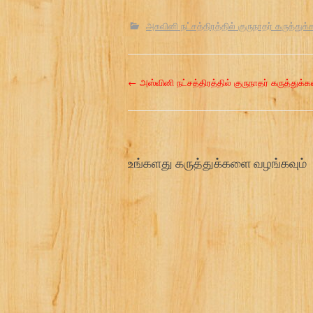
அசுவினி நட்சத்திரத்தில் குருநாதர் கருத்துக்
P
←
அஸ்வினி நட்சத்திரத்தில் குருநாதர் கருத்துக்க
o
s
உங்களது கருத்துக்களை வழங்கவும்
t
n
a
v
i