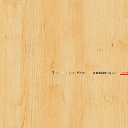
g
a
t
i
o
n
This site uses Akismet to reduce spam.
Lear