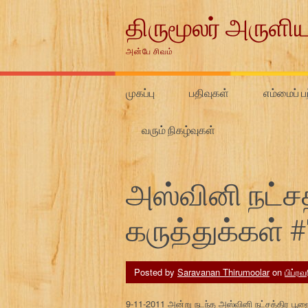
Skip
திருமூலர் அருளிய
to
content
அன்பே சிவம்
முகப்பு
பதிவுகள்
எம்மைப் பற
வரும் நிகழ்வுகள்
அஸ்வினி நட்சத்
கருத்துக்கள் #
Posted by
Saravanan Thirumoolar
on
பிப்ரவ
9-11-2011 அன்று நடந்த அஸ்வினி நட்சத்திர பூஜைய