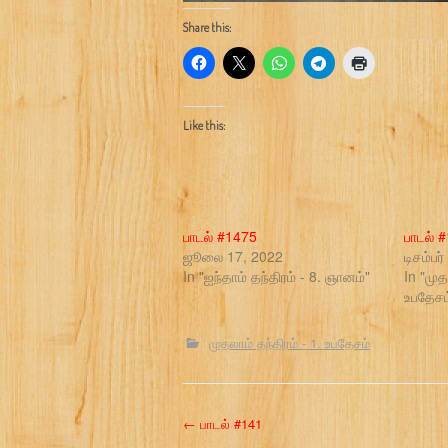
Share this:
Like this:
பாடல் #1475
பாடல் 
ஜூலை 17, 2022
டிசம்பர
In "ஐந்தாம் தந்திரம் - 8. ஞானம்"
In "முத
உபதேசம
முதலாம் தந்திரம் - 1. உபதேசம்
P
←
பாடல் #141