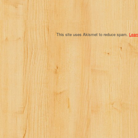
i
o
n
This site uses Akismet to reduce spam.
Lear