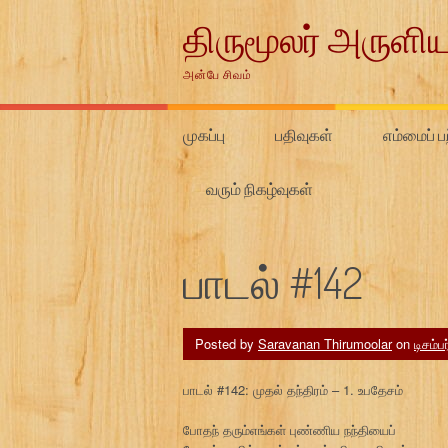
Skip
திருமூலர் அருளிய
to
content
அன்பே சிவம்
முகப்பு
பதிவுகள்
எம்மைப் பற
வரும் நிகழ்வுகள்
பாடல் #142
Posted by
Saravanan Thirumoolar
on
டிசம்ப
பாடல் #142: முதல் தந்திரம் – 1. உபதேசம்
போதந் தரும்எங்கள் புண்ணிய நந்தியைப்