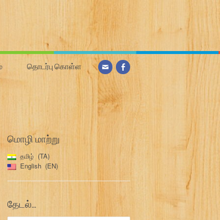
்
தொடர்பு கொள்ள
மொழி மாற்று
தமிழ்
TA
English
EN
தேடல்…