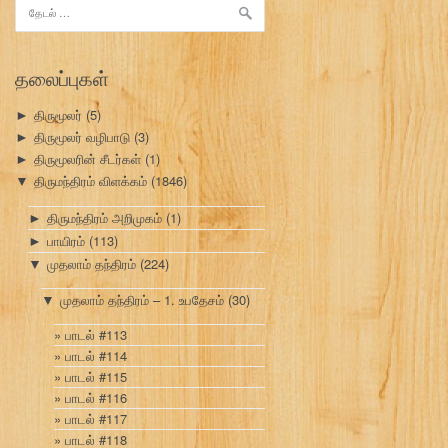
இதற்காகத்
தேடு:
தலைப்புகள்
திருமூலர்
(5)
►
திருமூலர் வழிபாடு
(3)
►
திருமூலரின் சீடர்கள்
(1)
►
திருமந்திரம் விளக்கம்
(1846)
▼
திருமந்திரம் அறிமுகம்
(1)
►
பாயிரம்
(113)
►
முதலாம் தந்திரம்
(224)
▼
முதலாம் தந்திரம் – 1. உபதேசம்
(30)
▼
பாடல் #113
பாடல் #114
பாடல் #115
பாடல் #116
பாடல் #117
பாடல் #118