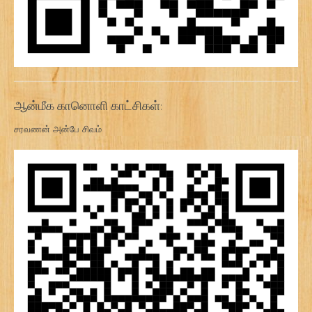
ஆன்மீக கானொளி காட்சிகள்:
சரவணன் அன்பே சிவம்