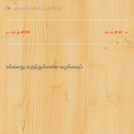
முதலாம் தந்திரம் - 1. உபதேசம்
P
←
பாடல் #139
பாடல் #141
→
o
s
t
உங்களது கருத்துக்களை வழங்கவும்
n
a
v
i
g
a