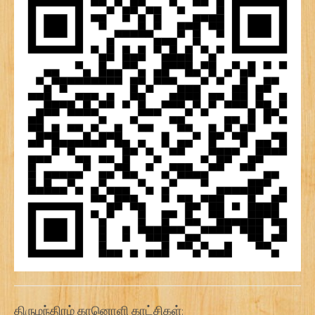
திருமந்திரம் கானொளி காட்சிகள்: