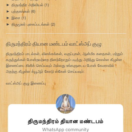
திருமந்திர அறிவியல்
(1)
►
புத்தகங்கள்
(6)
►
இசை
(1)
►
திருமூலர் புகைப்படங்கள்
(2)
►
திருமந்திரம் தியான மண்டபம் வாட்ஸ்அப் குழு:
திருமந்திரம் பாடல்கள், விளக்கங்கள், வகுப்புகள், ஆன்மீக கதைகள், மற்றும்
கருத்துக்கள் போன்றவற்றை தினந்தோறும் படித்து அறிந்து கொள்ள கீழுள்ள
இணைப்பை கிளிக் செய்யவும் அல்லது உங்களுடைய போன் கேமராவில்
அதற்கு கீழுள்ள க்யூஆர் கோடு ஸ்கேன் செய்யவும்:
வாட்ஸ்அப் குழு இணைப்பு