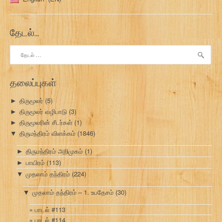
தேடல்…
இதற்காகத்
தேடு:
தலைப்புகள்
திருமூலர்
(5)
►
திருமூலர் வழிபாடு
(3)
►
திருமூலரின் சீடர்கள்
(1)
►
திருமந்திரம் விளக்கம்
(1846)
▼
திருமந்திரம் அறிமுகம்
(1)
►
பாயிரம்
(113)
►
முதலாம் தந்திரம்
(224)
▼
முதலாம் தந்திரம் – 1. உபதேசம்
(30)
▼
பாடல் #113
பாடல் #114