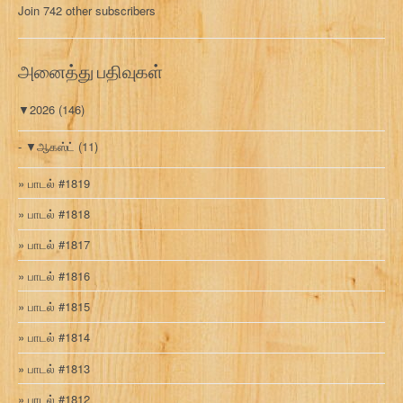
Join 742 other subscribers
க
வ
ரி
அனைத்து பதிவுகள்
▼
2026
(146)
▼
ஆகஸ்ட்
(11)
பாடல் #1819
பாடல் #1818
பாடல் #1817
பாடல் #1816
பாடல் #1815
பாடல் #1814
பாடல் #1813
பாடல் #1812