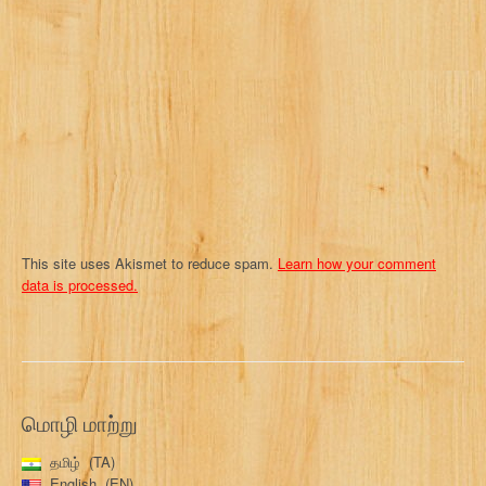
t
i
o
n
This site uses Akismet to reduce spam.
Learn how your comment
data is processed.
மொழி மாற்று
தமிழ்
TA
English
EN