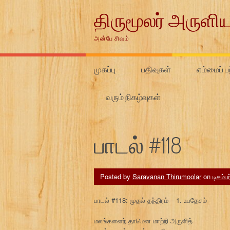
Skip
திருமூலர் அருளிய
to
content
அன்பே சிவம்
முகப்பு
பதிவுகள்
எம்மைப் பற
வரும் நிகழ்வுகள்
பாடல் #118
Posted by
Saravanan Thirumoolar
on
டிசம்ப
பாடல் #118: முதல் தந்திரம் – 1. உபதேசம்
மலங்களைந் தாமென மாற்றி அருளித்