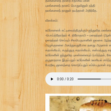
தலங்களைந் தானற் சதாசிவ மான
புலங்களைந் தானப் பொதுவினுள் நந்தி
நலங்களைந் தானுள் நயந்தான் அறிந்தே.
விளக்கம்:
உயிர்களைக் கட்டிவைத்திருக்கும் ஐந்துவித மல
-பொய்த்தோற்றம் 4. திரோதாயி – மறைத்தல் (ஆன
மறைத்தல் செய்யும் சிவபெருமானின் ஐவகை ஆற்றல
அழுக்குகளை அகற்றுவதுபோல தனது அருளால் கழுவி அ
சதாக்கியம், கருத்துரு சதாக்கியம், கன்மத்துரு 
உயிர்களின் ஐந்துவித புலன்களையும் (பார்த்தல், கேட
குருநாதராக இருப்பதும் உயிர்களின் உலகியல் சார
பேரறிவு ஞானத்தை கொடுப்பதும் எம்பெருமான் சத