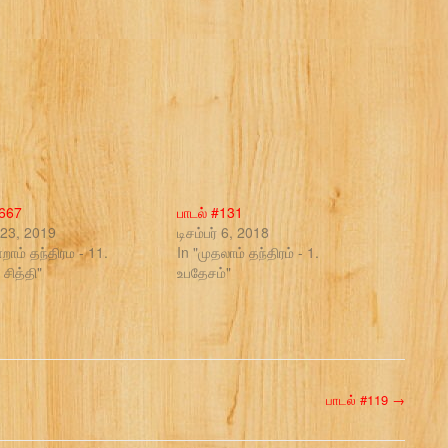
#667
பாடல் #131
் 23, 2019
டிசம்பர் 6, 2018
்றாம் தந்திரம - 11.
In "முதலாம் தந்திரம் - 1.
சித்தி"
உபதேசம்"
பாடல் #119
→