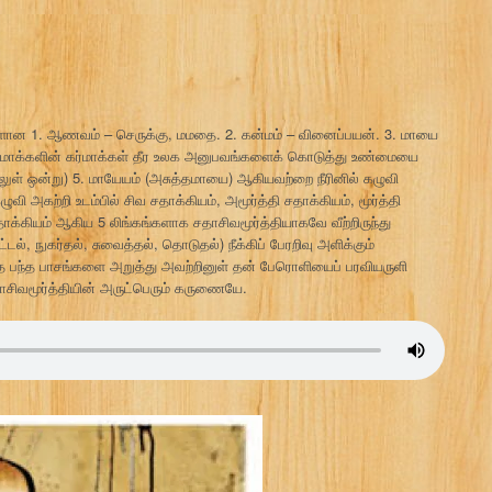
ங்களான 1. ஆணவம் – செருக்கு, மமதை. 2. கன்மம் – வினைப்பயன். 3. மாயை
்மாக்களின் கர்மாக்கள் தீர உலக அனுபவங்களைக் கொடுத்து உண்மையை
ுள் ஒன்று) 5. மாயேயம் (அசுத்தமாயை) ஆகியவற்றை நீரினில் கழுவி
கற்றி உடம்பில் சிவ சதாக்கியம், அமூர்த்தி சதாக்கியம், மூர்த்தி
சதாக்கியம் ஆகிய 5 லிங்கங்களாக சதாசிவமூர்த்தியாகவே வீற்றிருந்து
்டல், நுகர்தல், சுவைத்தல், தொடுதல்) நீக்கிப் பேரறிவு அளிக்கும்
்ந்த பந்த பாசங்களை அறுத்து அவற்றினுள் தன் பேரொளியைப் பரவியருளி
ாசிவமூர்த்தியின் அருட்பெரும் கருணையே.