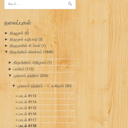
இதற்காகத்
தேடு:
தலைப்புகள்
திருமூலர்
(5)
►
திருமூலர் வழிபாடு
(3)
►
திருமூலரின் சீடர்கள்
(1)
►
திருமந்திரம் விளக்கம்
(1846)
▼
திருமந்திரம் அறிமுகம்
(1)
►
பாயிரம்
(113)
►
முதலாம் தந்திரம்
(224)
▼
முதலாம் தந்திரம் – 1. உபதேசம்
(30)
▼
பாடல் #113
பாடல் #114
பாடல் #115
பாடல் #116
பாடல் #117
பாடல் #118