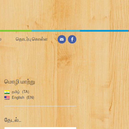
்
தொடர்பு கொள்ள
மொழி மாற்று
தமிழ்
TA
English
EN
தேடல்…