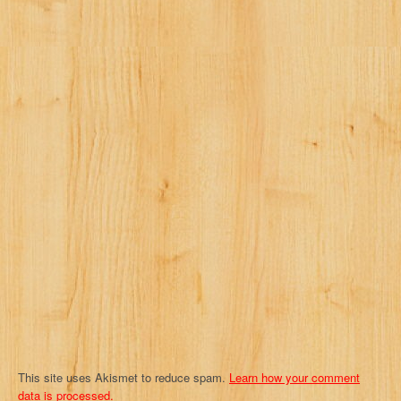
a
v
i
g
a
t
i
o
n
This site uses Akismet to reduce spam.
Learn how your comment
data is processed.