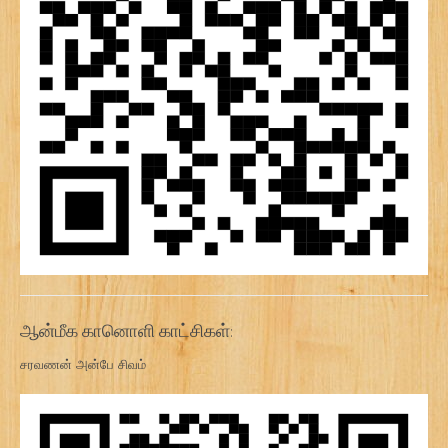
ஆன்மீக கானொளி காட்சிகள்:
சரவணன் அன்பே சிவம்