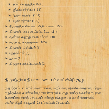
நான்காம் தந்திரம்
(535)
►
ஐந்தாம் தந்திரம்
(154)
►
ஆறாம் தந்திரம்
(131)
►
ஏழாம் தந்திரம்
(139)
►
திருமந்திரம் விளக்கம் வீடியோக்கள்
(253)
►
திருமந்திர கருத்து வீடியோக்கள்
(21)
►
ஆன்மிக கருத்து வீடியோக்கள்
(28)
►
குருநாதர் கருத்துக்கள்
(165)
►
திருமந்திர அறிவியல்
(1)
►
புத்தகங்கள்
(6)
►
இசை
(1)
►
திருமூலர் புகைப்படங்கள்
(2)
►
திருமந்திரம் தியான மண்டபம் வாட்ஸ்அப் குழு:
திருமந்திரம் பாடல்கள், விளக்கங்கள், வகுப்புகள், ஆன்மீக கதைகள், மற்றும்
கருத்துக்கள் போன்றவற்றை தினந்தோறும் படித்து அறிந்து கொள்ள கீழுள்ள
இணைப்பை கிளிக் செய்யவும் அல்லது உங்களுடைய போன் கேமராவில்
அதற்கு கீழுள்ள க்யூஆர் கோடு ஸ்கேன் செய்யவும்: