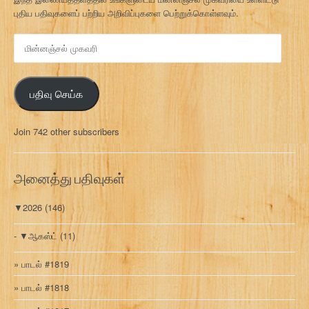
புதிய பதிவுகளைப் பற்றிய அறிவிப்புகளை பெற்றுக்கொள்ளவும்.
மி
ன்
ன
ஞ்
பதிவு செய்க
ச
ல்
மு
Join 742 other subscribers
க
வ
ரி
அனைத்து பதிவுகள்
▼
2026
(146)
▼
ஆகஸ்ட்
(11)
பாடல் #1819
பாடல் #1818