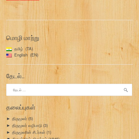
மொழி மாற்று
தமிழ்
TA
English
EN
தேடல்…
இதற்காகத்
தேடு:
தலைப்புகள்
திருமூலர்
(5)
►
திருமூலர் வழிபாடு
(3)
►
திருமூலரின் சீடர்கள்
(1)
►
திருமந்திரம் விளக்கம்
(1846)