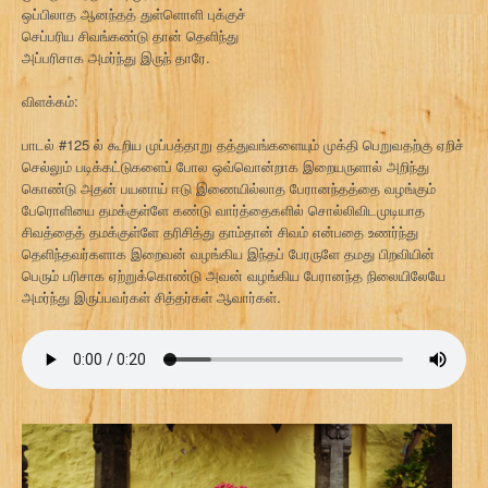
ஒப்பிலாத ஆனந்தத் துள்ளொளி புக்குச்
செப்பரிய சிவங்கண்டு தான் தெளிந்து
அப்பரிசாக அமர்ந்து இருந் தாரே.
விளக்கம்:
பாடல் #125 ல் கூறிய முப்பத்தாறு தத்துவங்களையும் முக்தி பெறுவதற்கு ஏறிச்
செல்லும் படிக்கட்டுகளைப் போல ஒவ்வொன்றாக இறையருளால் அறிந்து
கொண்டு அதன் பயனாய் ஈடு இணையில்லாத பேரானந்தத்தை வழங்கும்
பேரொளியை தமக்குள்ளே கண்டு வார்த்தைகளில் சொல்லிவிடமுடியாத
சிவத்தைத் தமக்குள்ளே தரிசித்து தாம்தான் சிவம் என்பதை உணர்ந்து
தெளிந்தவர்களாக இறைவன் வழங்கிய இந்தப் பேரருளே தமது பிறவியின்
பெரும் பரிசாக ஏற்றுக்கொண்டு அவன் வழங்கிய பேரானந்த நிலையிலேயே
அமர்ந்து இருப்பவர்கள் சித்தர்கள் ஆவார்கள்.