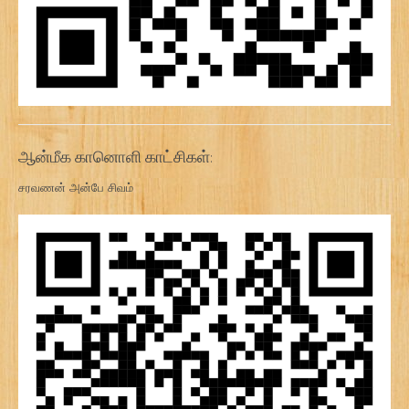
ஆன்மீக கானொளி காட்சிகள்:
சரவணன் அன்பே சிவம்