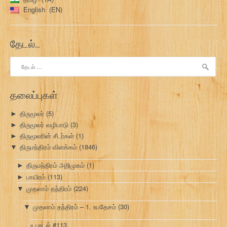
English
EN
தேடல்…
இதற்காகத்
தேடு:
தலைப்புகள்
திருமூலர்
(5)
►
திருமூலர் வழிபாடு
(3)
►
திருமூலரின் சீடர்கள்
(1)
►
திருமந்திரம் விளக்கம்
(1846)
▼
திருமந்திரம் அறிமுகம்
(1)
►
பாயிரம்
(113)
►
முதலாம் தந்திரம்
(224)
▼
முதலாம் தந்திரம் – 1. உபதேசம்
(30)
▼
பாடல் #113