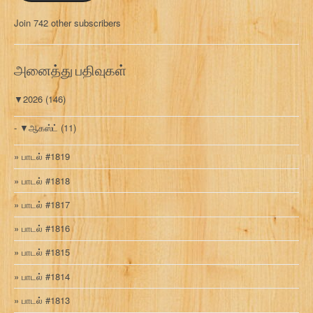
மு
Join 742 other subscribers
க
வ
ரி
அனைத்து பதிவுகள்
▼
2026
(146)
▼
ஆகஸ்ட்
(11)
பாடல் #1819
பாடல் #1818
பாடல் #1817
பாடல் #1816
பாடல் #1815
பாடல் #1814
பாடல் #1813