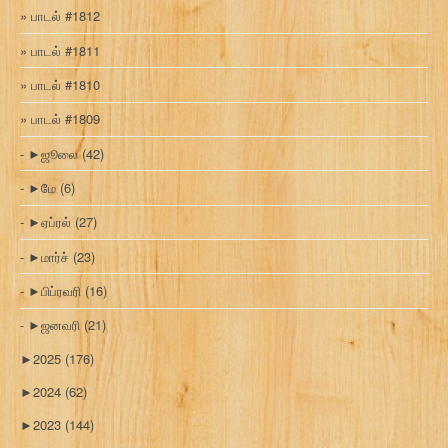
பாடல் #1812
பாடல் #1811
பாடல் #1810
பாடல் #1809
►
ஜூலை
(42)
►
மே
(6)
►
ஏப்ரல்
(27)
►
மார்ச்
(23)
►
பிப்ரவரி
(16)
►
ஜனவரி
(21)
►
2025
(176)
►
2024
(62)
►
2023
(144)