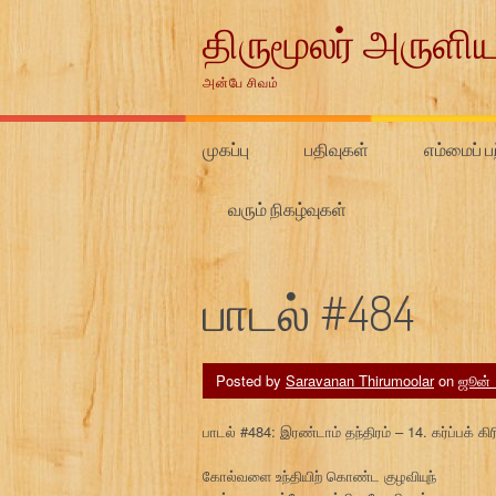
Skip
திருமூலர் அருளிய
to
content
அன்பே சிவம்
முகப்பு
பதிவுகள்
எம்மைப் பற
வரும் நிகழ்வுகள்
பாடல் #484
Posted by
Saravanan Thirumoolar
on
ஜூன் 
பாடல் #484: இரண்டாம் தந்திரம் – 14. கர்ப்பக் க
கோல்வளை உந்தியிற் கொண்ட குழவியுந்