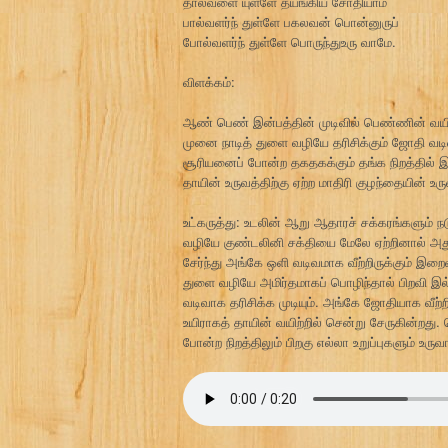
தால்வளை யுள்ளே தயங்கிய சோதியாம்
பால்வளர்ந் துள்ளே பகலவன் பொன்னுருப்
போல்வளர்ந் துள்ளே பொருந்துஉரு வாமே.
விளக்கம்:
ஆண் பெண் இன்பத்தின் முடிவில் பெண்ணின் வயிற்ற
முனை நாடித் துளை வழியே தரிசிக்கும் ஜோதி வ
சூரியனைப் போன்ற தகதகக்கும் தங்க நிறத்தில் இ
தாயின் உருவத்திற்கு ஏற்ற மாதிரி குழந்தையின் உ
உட்கருத்து: உடலின் ஆறு ஆதாரச் சக்கரங்களும் ந
வழியே குண்டலினி சக்தியை மேலே ஏற்றினால் அத
சேர்ந்து அங்கே ஒளி வடிவமாக வீற்றிருக்கும் இறைவ
துளை வழியே அமிர்தமாகப் பொழிந்தால் பிறவி இ
வடிவாக தரிசிக்க முடியும். அங்கே ஜோதியாக வீற்
உயிராகத் தாயின் வயிற்றில் சென்று சேருகின்றது
போன்ற நிறத்திலும் பிறகு எல்லா உறுப்புகளும் உர