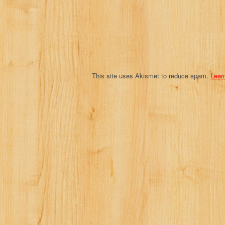
i
o
n
This site uses Akismet to reduce spam.
Lear