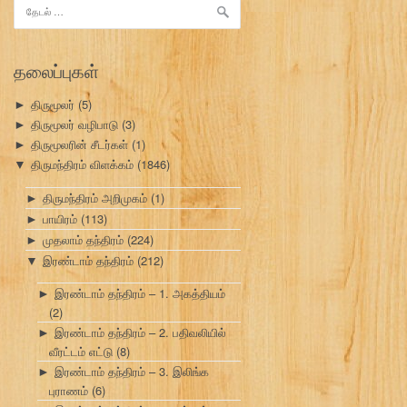
இதற்காகத்
தேடு:
தலைப்புகள்
திருமூலர்
(5)
►
திருமூலர் வழிபாடு
(3)
►
திருமூலரின் சீடர்கள்
(1)
►
திருமந்திரம் விளக்கம்
(1846)
▼
திருமந்திரம் அறிமுகம்
(1)
►
பாயிரம்
(113)
►
முதலாம் தந்திரம்
(224)
►
இரண்டாம் தந்திரம்
(212)
▼
இரண்டாம் தந்திரம் – 1. அகத்தியம்
►
(2)
இரண்டாம் தந்திரம் – 2. பதிவலியில்
►
வீரட்டம் எட்டு
(8)
இரண்டாம் தந்திரம் – 3. இலிங்க
►
புராணம்
(6)