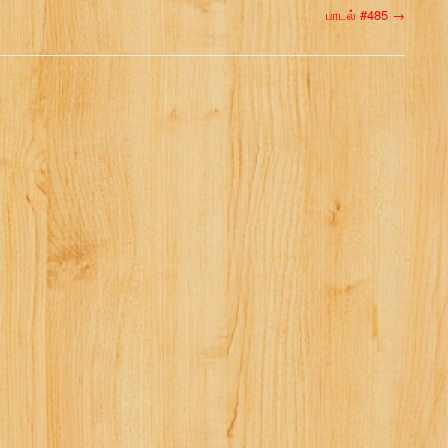
பாடல் #485
→