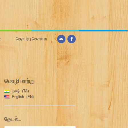
்
தொடர்பு கொள்ள
மொழி மாற்று
தமிழ்
TA
English
EN
தேடல்…