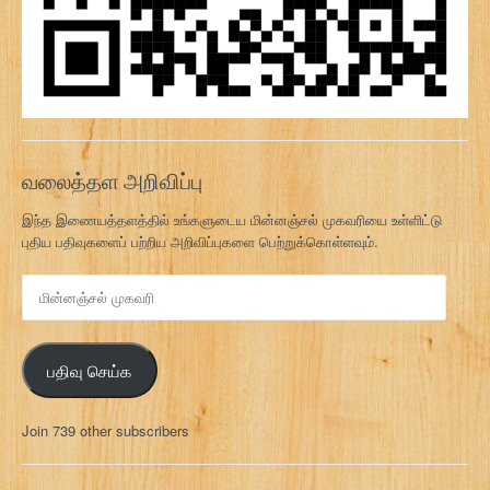
வலைத்தள அறிவிப்பு
இந்த இணையத்தளத்தில் உங்களுடைய மின்னஞ்சல் முகவரியை உள்ளிட்டு
புதிய பதிவுகளைப் பற்றிய அறிவிப்புகளை பெற்றுக்கொள்ளவும்.
மி
ன்
ன
ஞ்
பதிவு செய்க
ச
ல்
மு
Join 739 other subscribers
க
வ
ரி