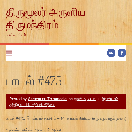
Skip
திருமூலர் அருளிய
to
content
திருமந்திரம்
அன்பே சிவம்
பாடல் #475
Posted by
Saravanan Thirumoolar
on
ஜூன் 6, 2019
in
இரண்டாம்
தந்திரம் - 14. கர்ப்பக் கிரியை
பாடல் #475: இரண்டாம் தந்திரம் – 14. கர்ப்பக் கிரியை (கரு உருவாகும் முறை)
அருளல்ல தில்லை அரனவன் அன்றி