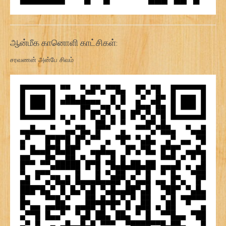
ஆன்மீக கானொளி காட்சிகள்:
சரவணன் அன்பே சிவம்