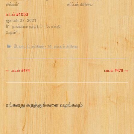
லிங்கம்"
கர்ப்பக் கிரியை"
பாடல் #1053
ஜனவரி 27, 2021
In "நான்காம் தந்திரம் - 5. சக்தி
பேதம்"
இரண்டாம் தந்திரம் - 14. கர்ப்பக் கிரியை
P
←
பாடல் #474
பாடல் #476
→
o
s
t
உங்களது கருத்துக்களை வழங்கவும்
n
a