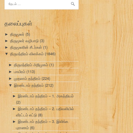
இதற்காகத்
தேடு:
தலைப்புகள்
திருமூலர்
(5)
►
திருமூலர் வழிபாடு
(3)
►
திருமூலரின் சீடர்கள்
(1)
►
திருமந்திரம் விளக்கம்
(1846)
▼
திருமந்திரம் அறிமுகம்
(1)
►
பாயிரம்
(113)
►
முதலாம் தந்திரம்
(224)
►
இரண்டாம் தந்திரம்
(212)
▼
இரண்டாம் தந்திரம் – 1. அகத்தியம்
►
(2)
இரண்டாம் தந்திரம் – 2. பதிவலியில்
►
வீரட்டம் எட்டு
(8)
இரண்டாம் தந்திரம் – 3. இலிங்க
►
புராணம்
(6)