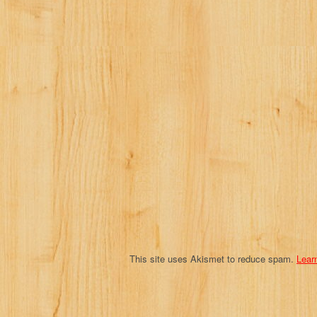
a
v
i
g
a
t
i
o
n
This site uses Akismet to reduce spam.
Lear