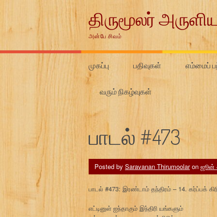
Skip
திருமூலர் அருளிய
to
content
அன்பே சிவம்
முகப்பு
பதிவுகள்
எம்மைப் பற
வரும் நிகழ்வுகள்
பாடல் #473
Posted by
Saravanan Thirumoolar
on
ஜூன் 
பாடல் #473: இரண்டாம் தந்திரம் – 14. கர்ப்பக் க
எட்டினுள் ஐந்தாகும் இந்திரி யங்களும்