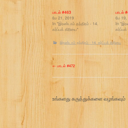
பாடல் #463
பாடல் 
மே 21, 2019
மே 19,
In "இரண்டாம் தந்திரம் - 14.
In "இரண
கர்ப்பக் கிரியை"
கர்ப்பக
இரண்டாம் தந்திரம் - 14. கர்ப்பக் கிரியை
P
←
பாடல் #472
o
s
உங்களது கருத்துக்களை வழங்கவும்
t
n