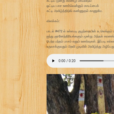
கட்டிய மூன்று கரணமு மாய்விடும்
ஒட்டிய பாச உணர்வென்னும் காயப்பைக்
கட்டி அவிழ்த்திடுங் கண்ணுதல் காணுமே.
விளக்கம்:
பாடல் #472 ல் உள்ளபடி குழந்தையின் உடலெங்கும
ஐந்து ஞானேந்திரியங்களும் மூன்று அந்தக் கரண
பெற்ற பந்தம் பாசம் எனும் உணர்வுகள். இப்படி எ
உருவாக்குவதும் பிறவி முடிவில் அவிழ்த்து அழிப