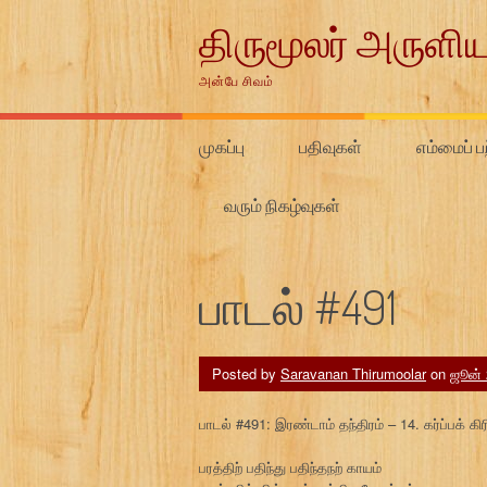
Skip
திருமூலர் அருளிய
to
content
அன்பே சிவம்
முகப்பு
பதிவுகள்
எம்மைப் பற
வரும் நிகழ்வுகள்
பாடல் #491
Posted by
Saravanan Thirumoolar
on
ஜூன் 
பாடல் #491: இரண்டாம் தந்திரம் – 14. கர்ப்பக் க
பரத்திற் பதிந்து பதிந்தநற் காயம்