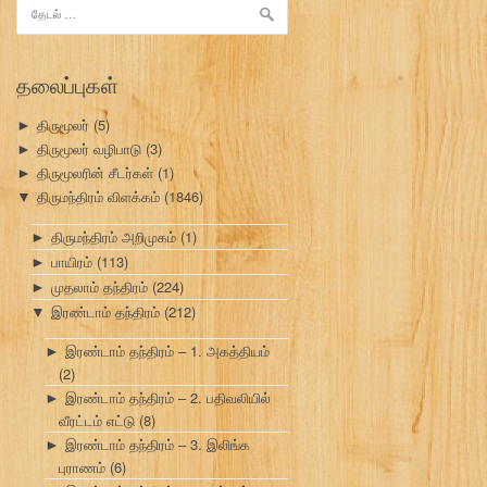
இதற்காகத்
தேடு:
தலைப்புகள்
திருமூலர்
(5)
►
திருமூலர் வழிபாடு
(3)
►
திருமூலரின் சீடர்கள்
(1)
►
திருமந்திரம் விளக்கம்
(1846)
▼
திருமந்திரம் அறிமுகம்
(1)
►
பாயிரம்
(113)
►
முதலாம் தந்திரம்
(224)
►
இரண்டாம் தந்திரம்
(212)
▼
இரண்டாம் தந்திரம் – 1. அகத்தியம்
►
(2)
இரண்டாம் தந்திரம் – 2. பதிவலியில்
►
வீரட்டம் எட்டு
(8)
இரண்டாம் தந்திரம் – 3. இலிங்க
►
புராணம்
(6)