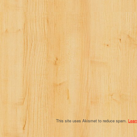
a
v
i
g
a
t
i
o
n
This site uses Akismet to reduce spam.
Lear