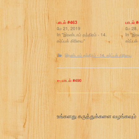
பாடல் #463
பாடல் 
மே 21, 2019
மே 28,
In "இரண்டாம் தந்திரம் - 14.
In "இரண
கர்ப்பக் கிரியை"
கர்ப்பக
இரண்டாம் தந்திரம் - 14. கர்ப்பக் கிரியை
P
←
பாடல் #490
o
s
உங்களது கருத்துக்களை வழங்கவும்
t
n