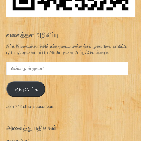
வலைத்தள அறிவிப்பு
இந்த இணையத்தளத்தில் உங்களுடைய மின்னஞ்சல் முகவரியை உள்ளிட்டு
புதிய பதிவுகளைப் பற்றிய அறிவிப்புகளை பெற்றுக்கொள்ளவும்.
மி
ன்
ன
ஞ்
பதிவு செய்க
ச
ல்
மு
Join 742 other subscribers
க
வ
ரி
அனைத்து பதிவுகள்
▼
2026
(146)