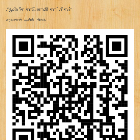
ஆன்மீக கானொளி காட்சிகள்:
சரவணன் அன்பே சிவம்