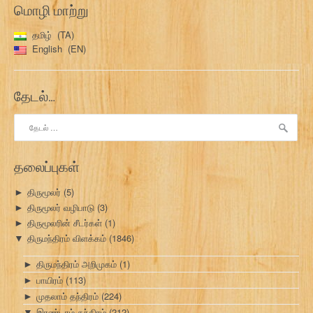
மொழி மாற்று
தமிழ்
TA
English
EN
தேடல்…
இதற்காகத்
தேடு:
தலைப்புகள்
திருமூலர்
(5)
►
திருமூலர் வழிபாடு
(3)
►
திருமூலரின் சீடர்கள்
(1)
►
திருமந்திரம் விளக்கம்
(1846)
▼
திருமந்திரம் அறிமுகம்
(1)
►
பாயிரம்
(113)
►
முதலாம் தந்திரம்
(224)
►
இரண்டாம் தந்திரம்
(212)
▼