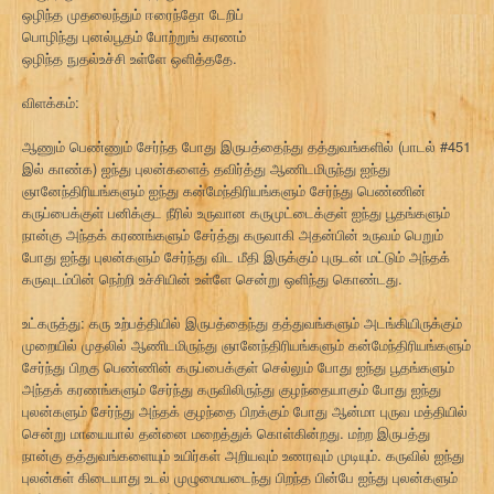
ஒழிந்த முதலைந்தும் ஈரைந்தோ டேறிப்
பொழிந்து புனல்பூதம் போற்றுங் கரணம்
ஒழிந்த நுதல்உச்சி உள்ளே ஒளித்ததே.
விளக்கம்:
ஆணும் பெண்ணும் சேர்ந்த போது இருபத்தைந்து தத்துவங்களில் (பாடல் #451
இல் காண்க) ஐந்து புலன்களைத் தவிர்த்து ஆணிடமிருந்து ஐந்து
ஞானேந்திரியங்களும் ஐந்து கன்மேந்திரியங்களும் சேர்ந்து பெண்ணின்
கருப்பைக்குள் பனிக்குட நீரில் உருவான கருமுட்டைக்குள் ஐந்து பூதங்களும்
நான்கு அந்தக் கரணங்களும் சேர்த்து கருவாகி அதன்பின் உருவம் பெறும்
போது ஐந்து புலன்களும் சேர்ந்து விட மீதி இருக்கும் புருடன் மட்டும் அந்தக்
கருவுடம்பின் நெற்றி உச்சியின் உள்ளே சென்று ஒளிந்து கொண்டது.
உட்கருத்து: கரு உற்பத்தியில் இருபத்தைந்து தத்துவங்களும் அடங்கியிருக்கும்
முறையில் முதலில் ஆணிடமிருந்து ஞானேந்திரியங்களும் கன்மேந்திரியங்களும்
சேர்ந்து பிறகு பெண்ணின் கருப்பைக்குள் செல்லும் போது ஐந்து பூதங்களும்
அந்தக் கரணங்களும் சேர்ந்து கருவிலிருந்து குழந்தையாகும் போது ஐந்து
புலன்களும் சேர்ந்து அந்தக் குழந்தை பிறக்கும் போது ஆன்மா புருவ மத்தியில்
சென்று மாயையால் தன்னை மறைத்துக் கொள்கின்றது. மற்ற இருபத்து
நான்கு தத்துவங்களையும் உயிர்கள் அறியவும் உணரவும் முடியும். கருவில் ஐந்து
புலன்கள் கிடையாது உடல் முழுமையடைந்து பிறந்த பின்பே ஐந்து புலன்களும்