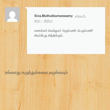
t
n
Siva.Muthukkumarasamy
ஜூலை 9,
a
2021
REPLY
v
வணக்கம் வெல்லுக! அரும்பணி; பெரும்பணி!
i
சிவப்பேறு சித்திக்கும்.
g
a
t
i
உங்களது கருத்துக்களை வழங்கவும்
o
n