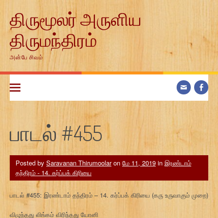
Skip
திருமூலர் அருளிய
to
content
திருமந்திரம்
அன்பே சிவம்
பாடல் #455
Posted by
Saravanan Thirumoolar
on
மே 11, 2019
in
இரண்டாம்
தந்திரம் - 14. கர்ப்பக் கிரியை
பாடல் #455: இரண்டாம் தந்திரம் – 14. கர்ப்பக் கிரியை (கரு உருவாகும் முறை)
விழுந்தது லிங்கம் விரிந்தது யோனி