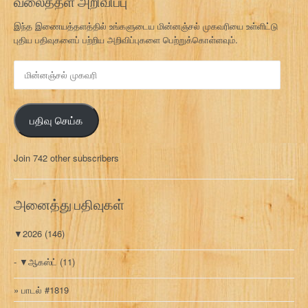
வலைத்தள அறிவிப்பு
இந்த இணையத்தளத்தில் உங்களுடைய மின்னஞ்சல் முகவரியை உள்ளிட்டு
புதிய பதிவுகளைப் பற்றிய அறிவிப்புகளை பெற்றுக்கொள்ளவும்.
மி
ன்
ன
ஞ்
பதிவு செய்க
ச
ல்
மு
Join 742 other subscribers
க
வ
ரி
அனைத்து பதிவுகள்
▼
2026
(146)
▼
ஆகஸ்ட்
(11)
பாடல் #1819