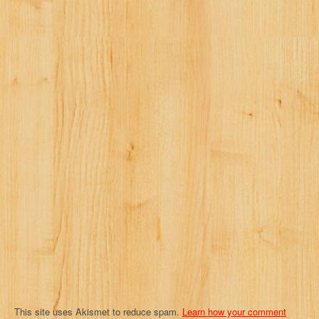
n
a
v
i
g
a
t
i
o
n
This site uses Akismet to reduce spam.
Learn how your comment