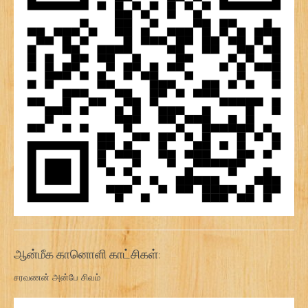
ஆன்மீக கானொளி காட்சிகள்:
சரவணன் அன்பே சிவம்