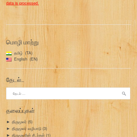
data is processed.
மொழி மாற்று
தமிழ்
TA
English
EN
தேடல்…
இதற்காகத்
தேடு:
தலைப்புகள்
திருமூலர்
(5)
►
திருமூலர் வழிபாடு
(3)
►
திருமூலரின் சீடர்கள்
(1)
►