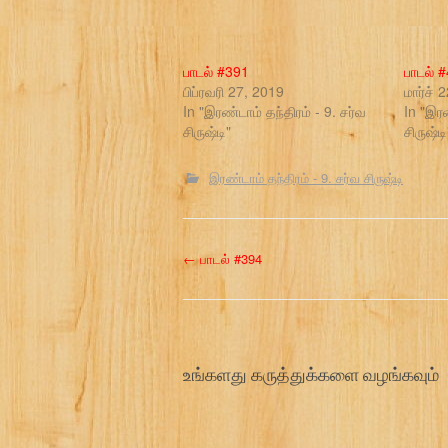
பாடல் #391
பாடல் 
பிப்ரவரி 27, 2019
மார்ச் 
In "இரண்டாம் தந்திரம் - 9. சர்வ
In "இரண
சிருஷ்டி"
சிருஷ்டி
இரண்டாம் தந்திரம் - 9. சர்வ சிருஷ்டி
P
←
பாடல் #394
o
s
உங்களது கருத்துக்களை வழங்கவும்
t
n