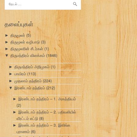
இதற்காகத்
தேடு:
தலைப்புகள்
திருமூலர்
(5)
►
திருமூலர் வழிபாடு
(3)
►
திருமூலரின் சீடர்கள்
(1)
►
திருமந்திரம் விளக்கம்
(1846)
▼
திருமந்திரம் அறிமுகம்
(1)
►
பாயிரம்
(113)
►
முதலாம் தந்திரம்
(224)
►
இரண்டாம் தந்திரம்
(212)
▼
இரண்டாம் தந்திரம் – 1. அகத்தியம்
►
(2)
இரண்டாம் தந்திரம் – 2. பதிவலியில்
►
வீரட்டம் எட்டு
(8)
இரண்டாம் தந்திரம் – 3. இலிங்க
►
புராணம்
(6)