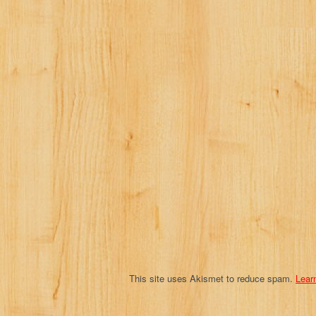
a
v
i
g
a
t
i
o
n
This site uses Akismet to reduce spam.
Lear