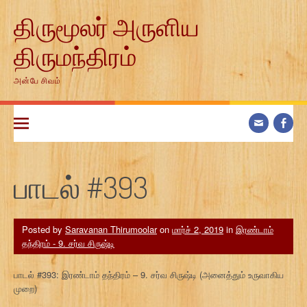
Skip
திருமூலர் அருளிய
to
content
திருமந்திரம்
அன்பே சிவம்
பாடல் #393
Posted by
Saravanan Thirumoolar
on
மார்ச் 2, 2019
in
இரண்டாம்
தந்திரம் - 9. சர்வ சிருஷ்டி
பாடல் #393: இரண்டாம் தந்திரம் – 9. சர்வ சிருஷ்டி (அனைத்தும் உருவாகிய
முறை)