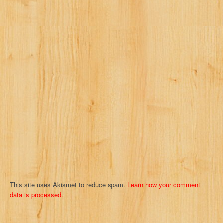
v
i
g
a
t
i
o
n
This site uses Akismet to reduce spam.
Learn how your comment
data is processed.