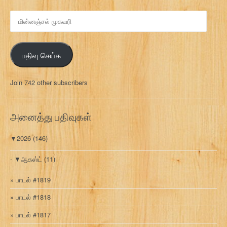
மி
ன்
ன
ஞ்
பதிவு செய்க
ச
ல்
மு
Join 742 other subscribers
க
வ
ரி
அனைத்து பதிவுகள்
▼
2026
(146)
▼
ஆகஸ்ட்
(11)
பாடல் #1819
பாடல் #1818
பாடல் #1817