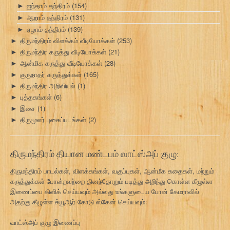
ஐந்தாம் தந்திரம்
(154)
►
ஆறாம் தந்திரம்
(131)
►
ஏழாம் தந்திரம்
(139)
►
திருமந்திரம் விளக்கம் வீடியோக்கள்
(253)
►
திருமந்திர கருத்து வீடியோக்கள்
(21)
►
ஆன்மிக கருத்து வீடியோக்கள்
(28)
►
குருநாதர் கருத்துக்கள்
(165)
►
திருமந்திர அறிவியல்
(1)
►
புத்தகங்கள்
(6)
►
இசை
(1)
►
திருமூலர் புகைப்படங்கள்
(2)
►
திருமந்திரம் தியான மண்டபம் வாட்ஸ்அப் குழு:
திருமந்திரம் பாடல்கள், விளக்கங்கள், வகுப்புகள், ஆன்மீக கதைகள், மற்றும்
கருத்துக்கள் போன்றவற்றை தினந்தோறும் படித்து அறிந்து கொள்ள கீழுள்ள
இணைப்பை கிளிக் செய்யவும் அல்லது உங்களுடைய போன் கேமராவில்
அதற்கு கீழுள்ள க்யூஆர் கோடு ஸ்கேன் செய்யவும்:
வாட்ஸ்அப் குழு இணைப்பு