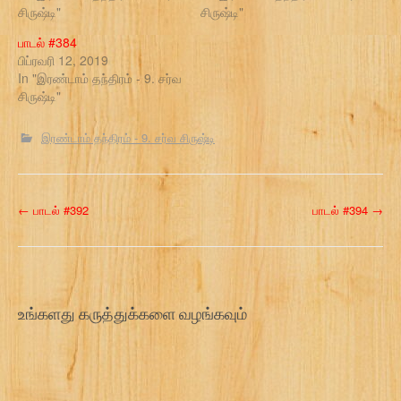
சிருஷ்டி"
சிருஷ்டி"
பாடல் #384
பிப்ரவரி 12, 2019
In "இரண்டாம் தந்திரம் - 9. சர்வ
சிருஷ்டி"
இரண்டாம் தந்திரம் - 9. சர்வ சிருஷ்டி
P
←
பாடல் #392
பாடல் #394
→
o
s
t
உங்களது கருத்துக்களை வழங்கவும்
n
a