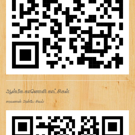
ஆன்மீக கானொளி காட்சிகள்:
சரவணன் அன்பே சிவம்