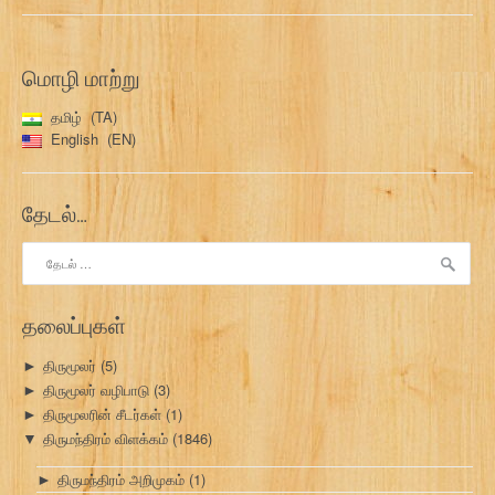
மொழி மாற்று
தமிழ்
TA
English
EN
தேடல்…
இதற்காகத்
தேடு:
தலைப்புகள்
திருமூலர்
(5)
►
திருமூலர் வழிபாடு
(3)
►
திருமூலரின் சீடர்கள்
(1)
►
திருமந்திரம் விளக்கம்
(1846)
▼
திருமந்திரம் அறிமுகம்
(1)
►