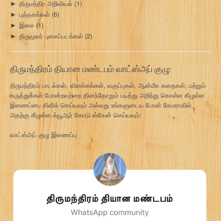
திருமந்திர அறிவியல்
(1)
►
புத்தகங்கள்
(6)
►
இசை
(1)
►
திருமூலர் புகைப்படங்கள்
(2)
►
திருமந்திரம் தியான மண்டபம் வாட்ஸ்அப் குழு:
திருமந்திரம் பாடல்கள், விளக்கங்கள், வகுப்புகள், ஆன்மீக கதைகள், மற்றும்
கருத்துக்கள் போன்றவற்றை தினந்தோறும் படித்து அறிந்து கொள்ள கீழுள்ள
இணைப்பை கிளிக் செய்யவும் அல்லது உங்களுடைய போன் கேமராவில்
அதற்கு கீழுள்ள க்யூஆர் கோடு ஸ்கேன் செய்யவும்:
வாட்ஸ்அப் குழு இணைப்பு