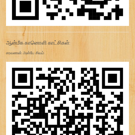
ஆன்மீக கானொளி காட்சிகள்:
சரவணன் அன்பே சிவம்