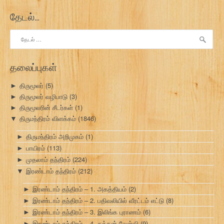
தேடல்…
இதற்காகத்
தேடு:
தலைப்புகள்
திருமூலர்
(5)
►
திருமூலர் வழிபாடு
(3)
►
திருமூலரின் சீடர்கள்
(1)
►
திருமந்திரம் விளக்கம்
(1846)
▼
திருமந்திரம் அறிமுகம்
(1)
►
பாயிரம்
(113)
►
முதலாம் தந்திரம்
(224)
►
இரண்டாம் தந்திரம்
(212)
▼
இரண்டாம் தந்திரம் – 1. அகத்தியம்
(2)
►
இரண்டாம் தந்திரம் – 2. பதிவலியில் வீரட்டம் எட்டு
(8)
►
இரண்டாம் தந்திரம் – 3. இலிங்க புராணம்
(6)
►
இரண்டாம் தந்திரம் – 4. தக்கன் வேள்வி
(9)
►