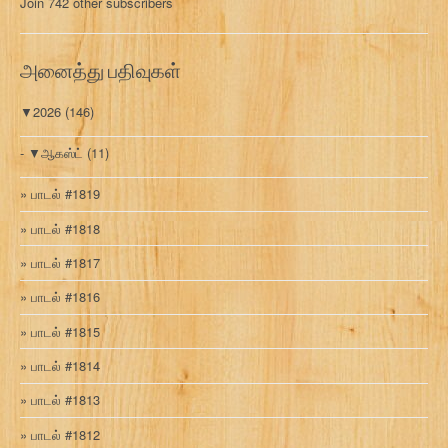
Join 742 other subscribers
க
வ
ரி
அனைத்து பதிவுகள்
▼
2026
(146)
▼
ஆகஸ்ட்
(11)
பாடல் #1819
பாடல் #1818
பாடல் #1817
பாடல் #1816
பாடல் #1815
பாடல் #1814
பாடல் #1813
பாடல் #1812