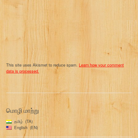
i
o
n
This site uses Akismet to reduce spam.
Learn how your comment
data is processed.
மொழி மாற்று
தமிழ்
TA
English
EN