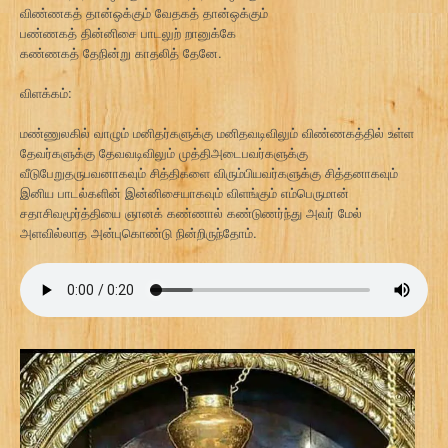
விண்ணகத் தான்ஒக்கும் வேதகத் தான்ஒக்கும்
பண்ணகத் தின்னிசை பாடலுற் றானுக்கே
கண்ணகத் தேநின்று காதலித் தேனே.
விளக்கம்:
மண்ணுலகில் வாழும் மனிதர்களுக்கு மனிதவடிவிலும் விண்ணகத்தில் உள்ள
தேவர்களுக்கு தேவவடிவிலும் முத்திஅடைபவர்களுக்கு
வீடுபேறுதருபவனாகவும் சித்திகளை விரும்பியவர்களுக்கு சித்தனாகவும்
இனிய பாடல்களின் இன்னிசையாகவும் விளங்கும் எம்பெருமான்
சதாசிவமூர்த்தியை ஞானக் கண்ணால் கண்டுணர்ந்து அவர் மேல்
அளவில்லாத அன்புகொண்டு நின்றிருந்தோம்.