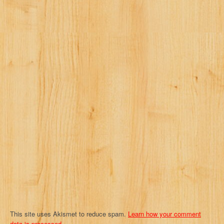
i
o
n
This site uses Akismet to reduce spam.
Learn how your comment
data is processed.