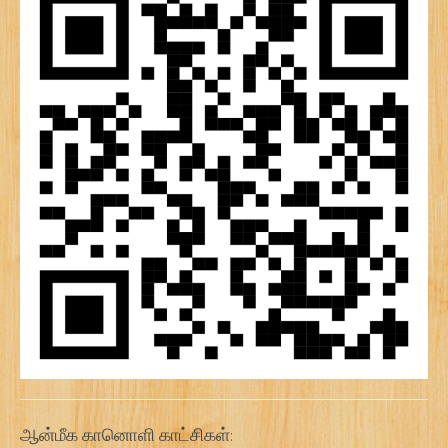
ஆன்மீக கானொளி காட்சிகள்: