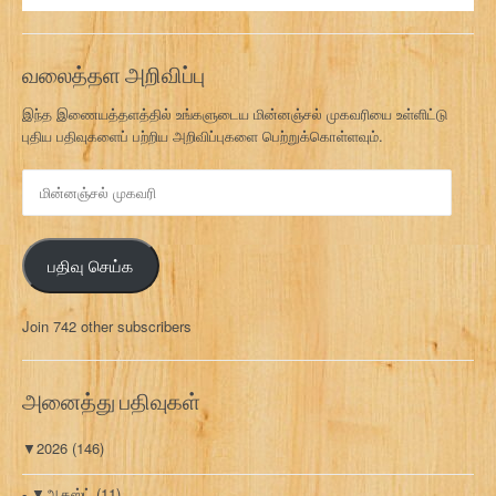
வலைத்தள அறிவிப்பு
இந்த இணையத்தளத்தில் உங்களுடைய மின்னஞ்சல் முகவரியை உள்ளிட்டு
புதிய பதிவுகளைப் பற்றிய அறிவிப்புகளை பெற்றுக்கொள்ளவும்.
மி
ன்
ன
ஞ்
பதிவு செய்க
ச
ல்
மு
Join 742 other subscribers
க
வ
ரி
அனைத்து பதிவுகள்
▼
2026
(146)
▼
ஆகஸ்ட்
(11)