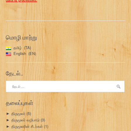
மொழி மாற்று
தமிழ்
TA
English
EN
தேடல்…
இதற்காகத்
தேடு:
தலைப்புகள்
திருமூலர்
(5)
►
திருமூலர் வழிபாடு
(3)
►
திருமூலரின் சீடர்கள்
(1)
►