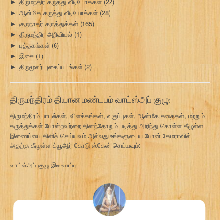
திருமந்திர கருத்து வீடியோக்கள்
(22)
►
ஆன்மிக கருத்து வீடியோக்கள்
(28)
►
குருநாதர் கருத்துக்கள்
(165)
►
திருமந்திர அறிவியல்
(1)
►
புத்தகங்கள்
(6)
►
இசை
(1)
►
திருமூலர் புகைப்படங்கள்
(2)
►
திருமந்திரம் தியான மண்டபம் வாட்ஸ்அப் குழு:
திருமந்திரம் பாடல்கள், விளக்கங்கள், வகுப்புகள், ஆன்மீக கதைகள், மற்றும்
கருத்துக்கள் போன்றவற்றை தினந்தோறும் படித்து அறிந்து கொள்ள கீழுள்ள
இணைப்பை கிளிக் செய்யவும் அல்லது உங்களுடைய போன் கேமராவில்
அதற்கு கீழுள்ள க்யூஆர் கோடு ஸ்கேன் செய்யவும்:
வாட்ஸ்அப் குழு இணைப்பு