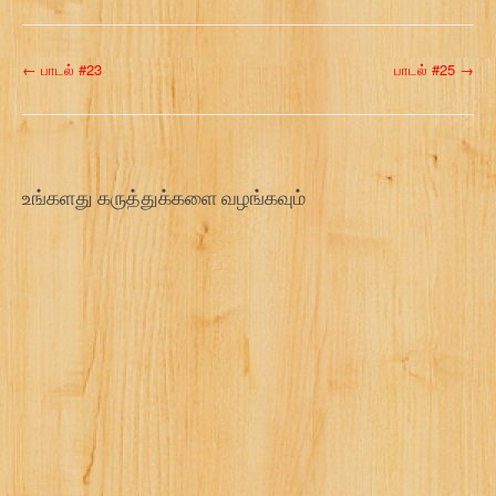
P
←
பாடல் #23
பாடல் #25
→
o
s
t
உங்களது கருத்துக்களை வழங்கவும்
n
a
v
i
g
a
t