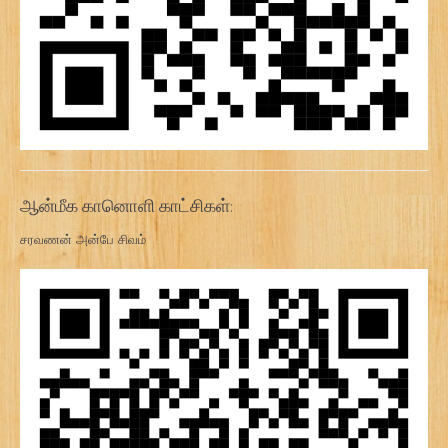
ஆன்மீக கானொளி காட்சிகள்:
சரவணன் அன்பே சிவம்