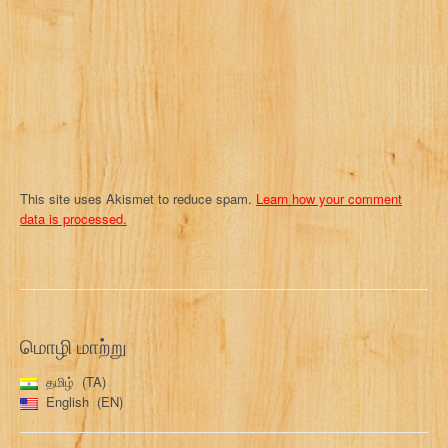
i
o
n
This site uses Akismet to reduce spam.
Learn how your comment
data is processed.
மொழி மாற்று
தமிழ்
TA
English
EN