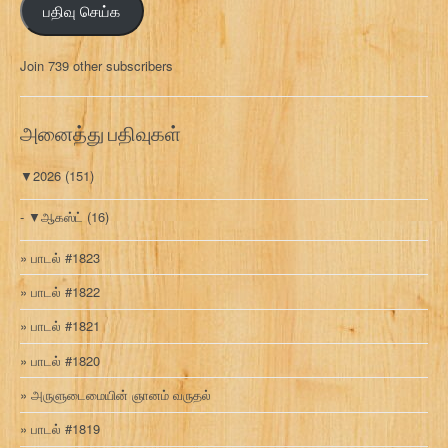
பதிவு செய்க
ச
ல்
மு
Join 739 other subscribers
க
வ
ரி
அனைத்து பதிவுகள்
▼
2026
(151)
▼
ஆகஸ்ட்
(16)
பாடல் #1823
பாடல் #1822
பாடல் #1821
பாடல் #1820
அருளுடைமையின் ஞானம் வருதல்
பாடல் #1819