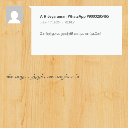
t
n
A R Jeyaraman WhatsApp #9003285465
a
மார்ச் 17, 2024
REPLY
v
போற்றத்தக்க முயற்சி! வாழ்க வாழ்கவே!
i
g
a
t
உங்களது கருத்துக்களை வழங்கவும்
i
o
n