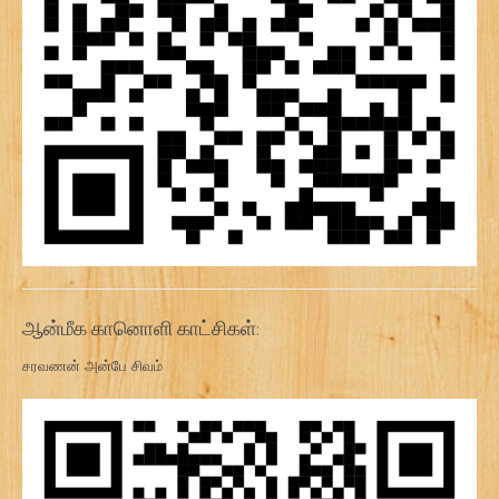
ஆன்மீக கானொளி காட்சிகள்:
சரவணன் அன்பே சிவம்