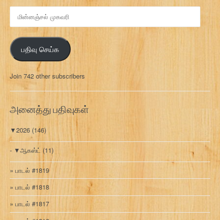
மி
ன்
ன
ஞ்
பதிவு செய்க
ச
ல்
மு
Join 742 other subscribers
க
வ
ரி
அனைத்து பதிவுகள்
▼
2026
(146)
▼
ஆகஸ்ட்
(11)
பாடல் #1819
பாடல் #1818
பாடல் #1817