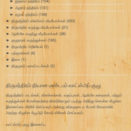
ஐந்தாம் தந்திரம்
(154)
►
ஆறாம் தந்திரம்
(131)
►
ஏழாம் தந்திரம்
(139)
►
திருமந்திரம் விளக்கம் வீடியோக்கள்
(253)
►
திருமந்திர கருத்து வீடியோக்கள்
(21)
►
ஆன்மிக கருத்து வீடியோக்கள்
(28)
►
குருநாதர் கருத்துக்கள்
(165)
►
திருமந்திர அறிவியல்
(1)
►
புத்தகங்கள்
(6)
►
இசை
(1)
►
திருமூலர் புகைப்படங்கள்
(2)
►
திருமந்திரம் தியான மண்டபம் வாட்ஸ்அப் குழு:
திருமந்திரம் பாடல்கள், விளக்கங்கள், வகுப்புகள், ஆன்மீக கதைகள், மற்றும்
கருத்துக்கள் போன்றவற்றை தினந்தோறும் படித்து அறிந்து கொள்ள கீழுள்ள
இணைப்பை கிளிக் செய்யவும் அல்லது உங்களுடைய போன் கேமராவில்
அதற்கு கீழுள்ள க்யூஆர் கோடு ஸ்கேன் செய்யவும்:
வாட்ஸ்அப் குழு இணைப்பு