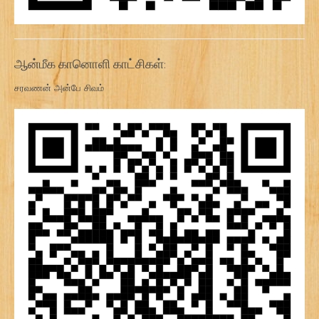
ஆன்மீக கானொளி காட்சிகள்:
சரவணன் அன்பே சிவம்