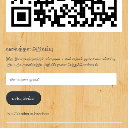
வலைத்தள அறிவிப்பு
இந்த இணையத்தளத்தில் உங்களுடைய மின்னஞ்சல் முகவரியை உள்ளிட்டு
புதிய பதிவுகளைப் பற்றிய அறிவிப்புகளை பெற்றுக்கொள்ளவும்.
மி
ன்
ன
ஞ்
பதிவு செய்க
ச
ல்
மு
Join 739 other subscribers
க
வ
ரி