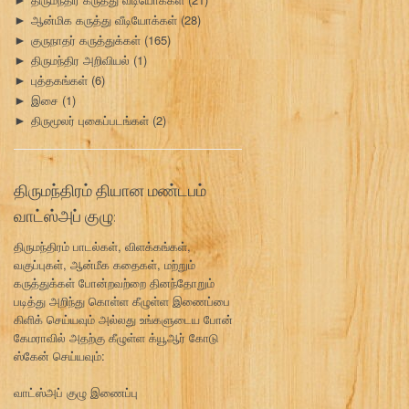
►
ஆன்மிக கருத்து வீடியோக்கள்
(28)
►
குருநாதர் கருத்துக்கள்
(165)
►
திருமந்திர அறிவியல்
(1)
►
புத்தகங்கள்
(6)
►
இசை
(1)
►
திருமூலர் புகைப்படங்கள்
(2)
►
திருமந்திரம் தியான மண்டபம்
வாட்ஸ்அப் குழு:
திருமந்திரம் பாடல்கள், விளக்கங்கள்,
வகுப்புகள், ஆன்மீக கதைகள், மற்றும்
கருத்துக்கள் போன்றவற்றை தினந்தோறும்
படித்து அறிந்து கொள்ள கீழுள்ள இணைப்பை
கிளிக் செய்யவும் அல்லது உங்களுடைய போன்
கேமராவில் அதற்கு கீழுள்ள க்யூஆர் கோடு
ஸ்கேன் செய்யவும்:
வாட்ஸ்அப் குழு இணைப்பு