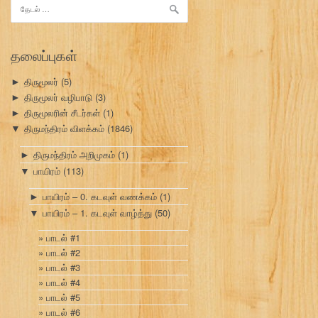
இதற்காகத்
தேடு:
தலைப்புகள்
திருமூலர்
(5)
►
திருமூலர் வழிபாடு
(3)
►
திருமூலரின் சீடர்கள்
(1)
►
திருமந்திரம் விளக்கம்
(1846)
▼
திருமந்திரம் அறிமுகம்
(1)
►
பாயிரம்
(113)
▼
பாயிரம் – 0. கடவுள் வணக்கம்
(1)
►
பாயிரம் – 1. கடவுள் வாழ்த்து
(50)
▼
பாடல் #1
பாடல் #2
பாடல் #3
பாடல் #4
பாடல் #5
பாடல் #6