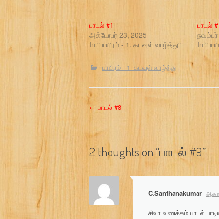
பாடல் #1
பாடல் 
அக்டோபர் 23, 2025
நவம்பர்
In "பாயிரம் - 1. கடவுள் வாழ்த்து"
In "பாய
பாயிரம் - 1. கடவுள் வாழ்த்து
P
←
பாடல் #8
o
s
2 thoughts on “
பாடல் #9
”
t
n
C.Santhanakumar
ஆகஸ்
a
சிவா வணக்கம் பாடல் பாடிய