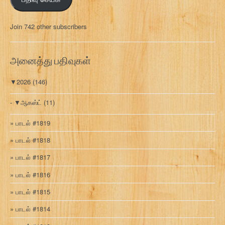
ல்
மு
Join 742 other subscribers
க
வ
ரி
அனைத்து பதிவுகள்
▼
2026
(146)
▼
ஆகஸ்ட்
(11)
பாடல் #1819
பாடல் #1818
பாடல் #1817
பாடல் #1816
பாடல் #1815
பாடல் #1814