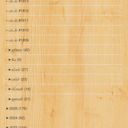
பாடல் #1813
பாடல் #1812
பாடல் #1811
பாடல் #1810
பாடல் #1809
►
ஜூலை
(42)
►
மே
(6)
►
ஏப்ரல்
(27)
►
மார்ச்
(23)
►
பிப்ரவரி
(16)
►
ஜனவரி
(21)
►
2025
(176)
►
2024
(62)
►
2023
(144)