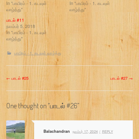
In "பாயிரம் - 1. கடவுள்
In "பாயிரம் - 1. கடவுள்
வாழ்த்து"
வாழ்த்து"
பாடல் #11
நவம்பர் 5, 2018
In "பாயிரம் - 1. கடவுள்
வாழ்த்து"
பாயிரம் - 1. கடவுள் வாழ்த்து
P
←
பாடல் #25
பாடல் #27
→
o
s
One thought on “
பாடல் #26
”
t
n
Balachandran
நவம்பர் 17, 2024
REPLY
a