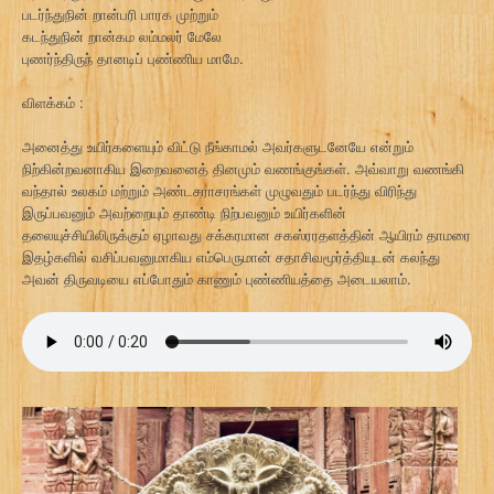
படர்ந்துநின் றான்பரி பாரக முற்றும்
கடந்துநின் றான்கம லம்மலர் மேலே
புணர்ந்திருந் தானடிப் புண்ணிய மாமே.
விளக்கம் :
அனைத்து உயிர்களையும் விட்டு நீங்காமல் அவர்களுடனேயே என்றும்
நிற்கின்றவனாகிய இறைவனைத் தினமும் வணங்குங்கள். அவ்வாறு வணங்கி
வந்தால் உலகம் மற்றும் அண்டசராசரங்கள் முழுவதும் படர்ந்து விரிந்து
இருப்பவனும் அவற்றையும் தாண்டி நிற்பவனும் உயிர்களின்
தலையுச்சியிலிருக்கும் ஏழாவது சக்கரமான சகஸ்ரரதளத்தின் ஆயிரம் தாமரை
இதழ்களில் வசிப்பவனுமாகிய எம்பெருமான் சதாசிவமூர்த்தியுடன் கலந்து
அவன் திருவடியை எப்போதும் காணும் புண்ணியத்தை அடையலாம்.