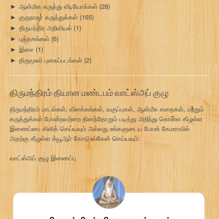
ஆன்மிக கருத்து வீடியோக்கள்
(28)
►
குருநாதர் கருத்துக்கள்
(165)
►
திருமந்திர அறிவியல்
(1)
►
புத்தகங்கள்
(6)
►
இசை
(1)
►
திருமூலர் புகைப்படங்கள்
(2)
►
திருமந்திரம் தியான மண்டபம் வாட்ஸ்அப் குழு:
திருமந்திரம் பாடல்கள், விளக்கங்கள், வகுப்புகள், ஆன்மீக கதைகள், மற்றும்
கருத்துக்கள் போன்றவற்றை தினந்தோறும் படித்து அறிந்து கொள்ள கீழுள்ள
இணைப்பை கிளிக் செய்யவும் அல்லது உங்களுடைய போன் கேமராவில்
அதற்கு கீழுள்ள க்யூஆர் கோடு ஸ்கேன் செய்யவும்:
வாட்ஸ்அப் குழு இணைப்பு