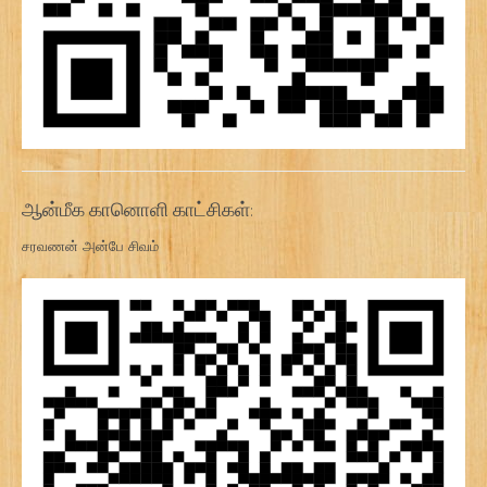
ஆன்மீக கானொளி காட்சிகள்:
சரவணன் அன்பே சிவம்