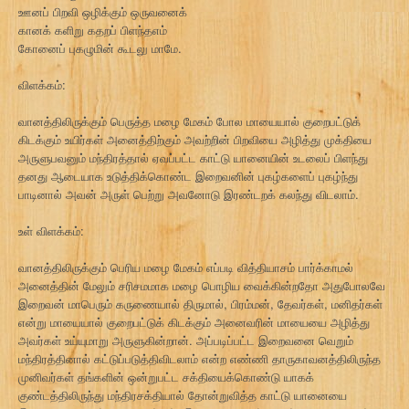
ஊனப் பிறவி ஒழிக்கும் ஒருவனைக்
கானக் களிறு கதறப் பிளந்தஎம்
கோனைப் புகழுமின் கூடலு மாமே.
விளக்கம்:
வானத்திலிருக்கும் பெருத்த மழை மேகம் போல மாயையால் குறைபட்டுக்
கிடக்கும் உயிர்கள் அனைத்திற்கும் அவற்றின் பிறவியை அழித்து முக்தியை
அருளுபவனும் மந்திரத்தால் ஏவப்பட்ட காட்டு யானையின் உடலைப் பிளந்து
தனது ஆடையாக உடுத்திக்கொண்ட இறைவனின் புகழ்களைப் புகழ்ந்து
பாடினால் அவன் அருள் பெற்று அவனோடு இரண்டறக் கலந்து விடலாம்.
உள் விளக்கம்:
வானத்திலிருக்கும் பெரிய மழை மேகம் எப்படி வித்தியாசம் பார்க்காமல்
அனைத்தின் மேலும் சரிசமமாக மழை பொழிய வைக்கின்றதோ அதுபோலவே
இறைவன் மாபெரும் கருணையால் திருமால், பிரம்மன், தேவர்கள், மனிதர்கள்
என்று மாயையால் குறைபட்டுக் கிடக்கும் அனைவரின் மாயையை அழித்து
அவர்கள் உய்யுமாறு அருளுகின்றான். அப்படிப்பட்ட இறைவனை வெறும்
மந்திரத்தினால் கட்டுப்படுத்திவிடலாம் என்ற எண்ணி தாருகாவனத்திலிருந்த
முனிவர்கள் தங்களின் ஒன்றுபட்ட சக்தியைக்கொண்டு யாகக்
குண்டத்திலிருந்து மந்திரசக்தியால் தோன்றுவித்த காட்டு யானையை