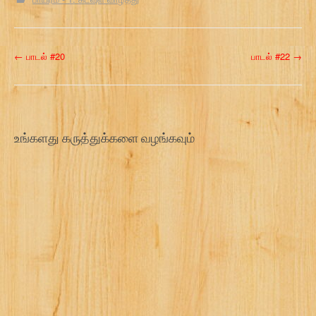
P
←
பாடல் #20
பாடல் #22
→
o
s
t
உங்களது கருத்துக்களை வழங்கவும்
n
a
v
i
g
a
t