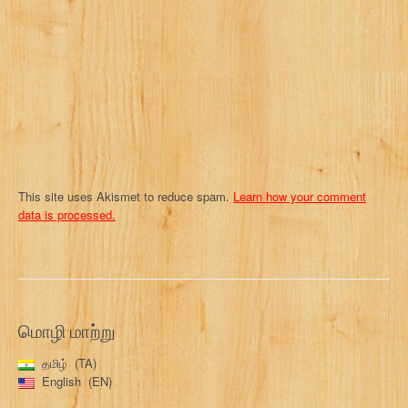
i
o
n
This site uses Akismet to reduce spam.
Learn how your comment
data is processed.
மொழி மாற்று
தமிழ்
TA
English
EN