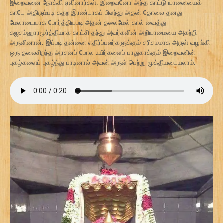
இறைவனை நோக்கி ஏவினார்கள். இறைவனோ அந்த காட்டு யானையைக்
காடே அதிரும்படி கதற இரண்டாகப் பிளந்து அதன் தோலை தனது
மேலாடையாக போர்த்தியபடி அதன் தலைமேல் கால் வைத்து
கஜசம்ஹாரமூர்த்தியாக காட்சி தந்து அவர்களின் அறியாமையை அகற்றி
அருளினான். இப்படி தன்னை எதிர்ப்பவர்களுக்கும் சரிசமமாக அருள் வழங்கி
ஒரு தலைசிறந்த அரசனப் போல உயிர்களைப் பாதுகாக்கும் இறைவனின்
புகழ்களைப் புகழ்ந்து பாடினால் அவன் அருள் பெற்று முக்தியடையலாம்.