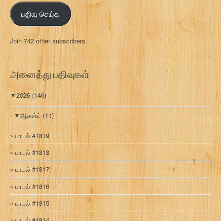
ஞ்
பதிவு செய்க
ச
ல்
மு
Join 742 other subscribers
க
வ
ரி
அனைத்து பதிவுகள்
▼
2026
(146)
▼
ஆகஸ்ட்
(11)
பாடல் #1819
பாடல் #1818
பாடல் #1817
பாடல் #1816
பாடல் #1815
பாடல் #1814