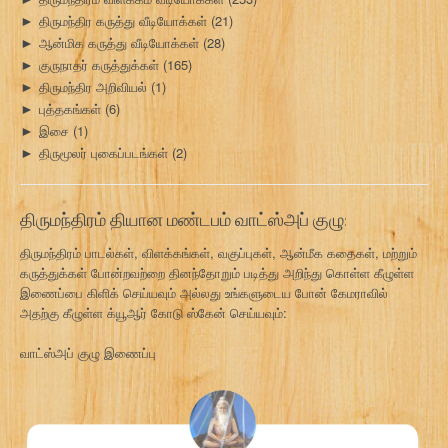
திருமந்திர கருத்து வீடியோக்கள்
(21)
►
ஆன்மிக கருத்து வீடியோக்கள்
(28)
►
குருநாதர் கருத்துக்கள்
(165)
►
திருமந்திர அறிவியல்
(1)
►
புத்தகங்கள்
(6)
►
இசை
(1)
►
திருமூலர் புகைப்படங்கள்
(2)
►
திருமந்திரம் தியான மண்டபம் வாட்ஸ்அப் குழு:
திருமந்திரம் பாடல்கள், விளக்கங்கள், வகுப்புகள், ஆன்மீக கதைகள், மற்றும்
கருத்துக்கள் போன்றவற்றை தினந்தோறும் படித்து அறிந்து கொள்ள கீழுள்ள
இணைப்பை கிளிக் செய்யவும் அல்லது உங்களுடைய போன் கேமராவில்
அதற்கு கீழுள்ள க்யூஆர் கோடு ஸ்கேன் செய்யவும்:
வாட்ஸ்அப் குழு இணைப்பு