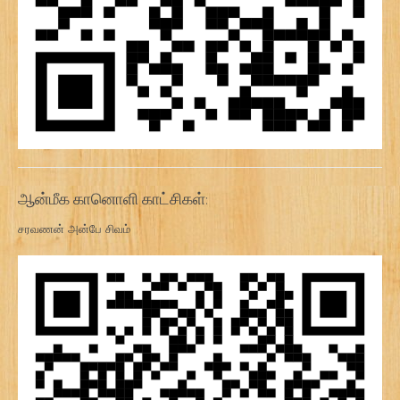
ஆன்மீக கானொளி காட்சிகள்:
சரவணன் அன்பே சிவம்