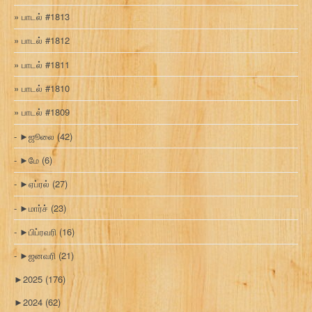
பாடல் #1813
பாடல் #1812
பாடல் #1811
பாடல் #1810
பாடல் #1809
►
ஜூலை
(42)
►
மே
(6)
►
ஏப்ரல்
(27)
►
மார்ச்
(23)
►
பிப்ரவரி
(16)
►
ஜனவரி
(21)
►
2025
(176)
►
2024
(62)