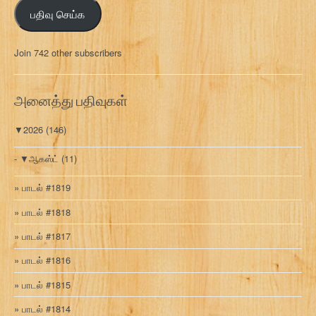
ஞ்
பதிவு செய்க
ச
ல்
மு
Join 742 other subscribers
க
வ
ரி
அனைத்து பதிவுகள்
▼
2026
(146)
▼
ஆகஸ்ட்
(11)
பாடல் #1819
பாடல் #1818
பாடல் #1817
பாடல் #1816
பாடல் #1815
பாடல் #1814