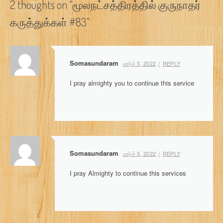
2 thoughts on “
மூலநட்சத்திரத்தில் குருநாதர்
t
கருத்துக்கள் #83
”
n
a
v
Somasundaram
மார்ச் 5, 2022
REPLY
i
I pray almighty you to continue this service
g
a
t
i
Somasundaram
மார்ச் 5, 2022
REPLY
o
I pray Almighty to continue this services
n