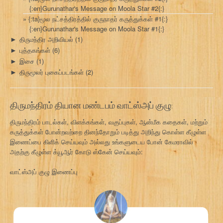
{:en}Gurunathar's Message on Moola Star #2{:}
{:ta}மூல நட்சத்திரத்தில் குருநாதர் கருத்துக்கள் #1{:}
{:en}Gurunathar's Message on Moola Star #1{:}
திருமந்திர அறிவியல்
(1)
►
புத்தகங்கள்
(6)
►
இசை
(1)
►
திருமூலர் புகைப்படங்கள்
(2)
►
திருமந்திரம் தியான மண்டபம் வாட்ஸ்அப் குழு:
திருமந்திரம் பாடல்கள், விளக்கங்கள், வகுப்புகள், ஆன்மீக கதைகள், மற்றும்
கருத்துக்கள் போன்றவற்றை தினந்தோறும் படித்து அறிந்து கொள்ள கீழுள்ள
இணைப்பை கிளிக் செய்யவும் அல்லது உங்களுடைய போன் கேமராவில்
அதற்கு கீழுள்ள க்யூஆர் கோடு ஸ்கேன் செய்யவும்:
வாட்ஸ்அப் குழு இணைப்பு