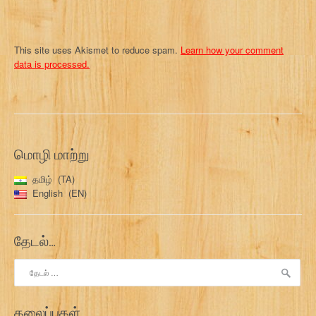
This site uses Akismet to reduce spam.
Learn how your comment
data is processed.
மொழி மாற்று
தமிழ்
TA
English
EN
தேடல்…
இதற்காகத்
தேடு:
தலைப்புகள்