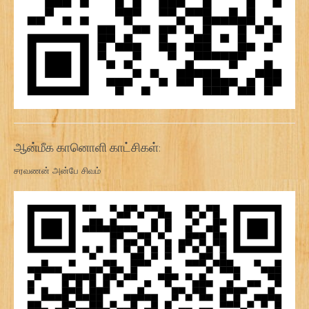
ஆன்மீக கானொளி காட்சிகள்:
சரவணன் அன்பே சிவம்