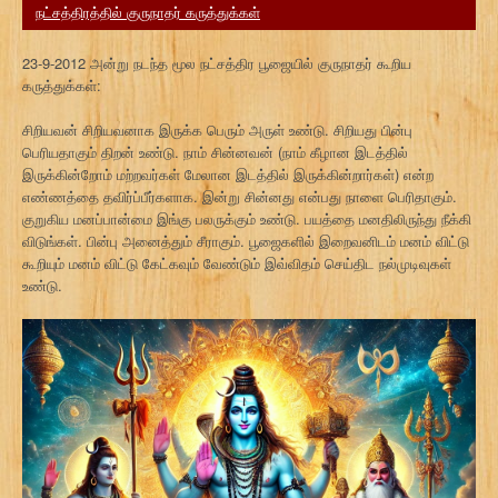
நட்சத்திரத்தில் குருநாதர் கருத்துக்கள்
23-9-2012 அன்று நடந்த மூல நட்சத்திர பூஜையில் குருநாதர் கூறிய
கருத்துக்கள்:
சிறியவன் சிறியவனாக இருக்க பெரும் அருள் உண்டு. சிறியது பின்பு
பெரியதாகும் திறன் உண்டு. நாம் சின்னவன் (நாம் கீழான இடத்தில்
இருக்கின்றோம் மற்றவர்கள் மேலான இடத்தில் இருக்கின்றார்கள்) என்ற
எண்ணத்தை தவிர்ப்பீர்களாக. இன்று சின்னது என்பது நாளை பெரிதாகும்.
குறுகிய மனப்பான்மை இங்கு பலருக்கும் உண்டு. பயத்தை மனதிலிருந்து நீக்கி
விடுங்கள். பின்பு அனைத்தும் சீராகும். பூஜைகளில் இறைவனிடம் மனம் விட்டு
கூறியும் மனம் விட்டு கேட்கவும் வேண்டும் இவ்விதம் செய்திட நல்முடிவுகள்
உண்டு.