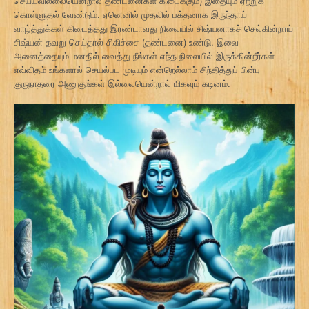
செய்யவில்லையென்றால் தண்டனைகள் கிடைக்கும்) இதையும் ஏற்றுக்
கொள்ளுதல் வேண்டும். ஏனெனில் முதலில் பக்தனாக இருந்தாய்
வாழ்த்துக்கள் கிடைத்தது இரண்டாவது நிலையில் சிஷ்யனாகச் செல்கின்றாய்
சிஷ்யன் தவறு செய்தால் சிகிச்சை (தண்டனை) உண்டு. இவை
அனைத்தையும் மனதில் வைத்து நீங்கள் எந்த நிலையில் இருக்கின்றீர்கள்
எவ்விதம் உங்களால் செயல்பட முடியும் என்றெல்லாம் சிந்தித்துப் பின்பு
குருநாதரை அணுகுங்கள் இல்லையென்றால் மிகவும் கடினம்.