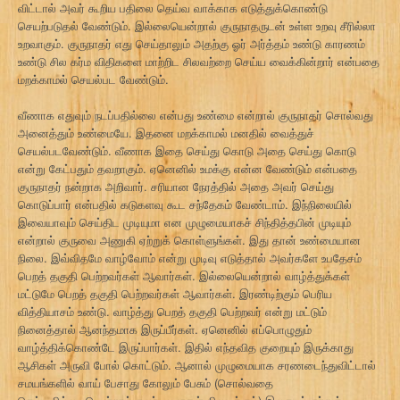
விட்டால் அவர் கூறிய பதிலை தெய்வ வாக்காக எடுத்துக்கொண்டு
செயற்படுதல் வேண்டும். இல்லையென்றால் குருநாதருடன் உள்ள உறவு சீரில்லா
உறவாகும். குருநாதர் எது செய்தாலும் அதற்கு ஓர் அர்த்தம் உண்டு காரணம்
உண்டு சில கர்ம விதிகளை மாற்றிட சிலவற்றை செய்ய வைக்கின்றார் என்பதை
மறக்காமல் செயல்பட வேண்டும்.
வீணாக எதுவும் நடப்பதில்லை என்பது உண்மை என்றால் குருநாதர் சொல்வது
அனைத்தும் உண்மையே. இதனை மறக்காமல் மனதில் வைத்துச்
செயல்படவேண்டும். வீணாக இதை செய்து கொடு அதை செய்து கொடு
என்று கேட்பதும் தவறாகும். ஏனெனில் உமக்கு என்ன வேண்டும் என்பதை
குருநாதர் நன்றாக அறிவார். சரியான நேரத்தில் அதை அவர் செய்து
கொடுப்பார் என்பதில் கடுகளவு கூட சந்தேகம் வேண்டாம். இந்நிலையில்
இவையாவும் செய்திட முடியுமா என முழுமையாகச் சிந்தித்தபின் முடியும்
என்றால் குருவை அணுகி ஏற்றுக் கொள்ளுங்கள். இது தான் உண்மையான
நிலை. இவ்விதமே வாழ்வோம் என்று முடிவு எடுத்தால் அவர்களே உபதேசம்
பெறத் தகுதி பெற்றவர்கள் ஆவார்கள். இல்லையென்றால் வாழ்த்துக்கள்
மட்டுமே பெறத் தகுதி பெற்றவர்கள் ஆவார்கள். இரண்டிற்கும் பெரிய
வித்தியாசம் உண்டு. வாழ்த்து பெறத் தகுதி பெற்றவர் என்று மட்டும்
நினைத்தால் ஆனந்தமாக இருப்பீர்கள். ஏனெனில் எப்பொழுதும்
வாழ்த்திக்கொண்டே இருப்பார்கள். இதில் எந்தவித குறையும் இருக்காது
ஆசிகள் அருவி போல் கொட்டும். ஆனால் முழுமையாக சரணடைந்துவிட்டால்
சமயங்களில் வாய் பேசாது கோலும் பேசும் (சொல்வதை