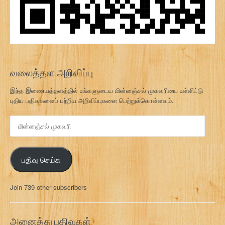
வலைத்தள அறிவிப்பு
இந்த இணையத்தளத்தில் உங்களுடைய மின்னஞ்சல் முகவரியை உள்ளிட்டு
புதிய பதிவுகளைப் பற்றிய அறிவிப்புகளை பெற்றுக்கொள்ளவும்.
மி
ன்
ன
ஞ்
பதிவு செய்க
ச
ல்
மு
Join 739 other subscribers
க
வ
ரி
அனைத்து பதிவுகள்