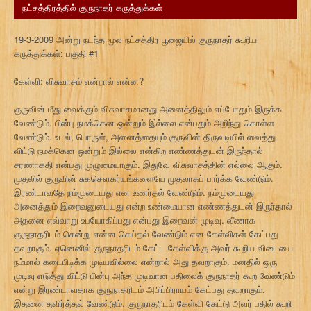
நட்சத்திரத்தில் குருநாதர் கருத்துக்கள்
19-3-2009 அன்று நடந்த மூல நட்சத்திர பூஜையில் குருநாதர் கூறிய
கருத்துக்கள்: பகுதி #1
கேள்வி: விசுவாசம் என்றால் என்ன?
குருவின் மீது வைக்கும் விசுவாசமானது அனைத்திலும் எப்போதும் இருக்க
வேண்டும். பின்பு நமக்கென ஒன்றும் இல்லை என்பதும் அறிந்து கொள்ள
வேண்டும். உடல், பொருள், அனைத்தையும் குருவின் திருவடியில் வைத்து
விட்டு நமக்கென ஒன்றும் இல்லை என்கிற எண்ணத்துடன் இருந்தால்
சரணாகதி என்பது முழுமையாகும். இதுவே விசுவாசத்தின் எல்லை ஆகும்.
முதலில் குருவின் சுகசௌகர்யங்களையே முதலாகப் பார்க்க வேண்டும்.
இரண்டாவதே நம்முடையது என உணர்தல் வேண்டும். நம்முடையது
அனைத்தும் இறைவனுடையது என்ற உண்மையான எண்ணத்துடன் இருந்தால்
அதனை எவ்வாறு உபயோகிப்பது என்பது இறைவன் முடிவு. வீணாக
குருநாதரிடம் சென்று என்ன செய்தல் வேண்டும் என கேள்விகள் கேட்பது
தவறாகும். ஏனெனில் குருநாதரிடம் கேட்ட கேள்விக்கு அவர் கூறிய விடையை
நம்மால் கடைபிடிக்க முடியவில்லை என்றால் அது தவறாகும். மனதில் ஒரு
முடிவு எடுத்து விட்டு பின்பு அந்த முடிவான பதிலைக் குருநாதர் கூற வேண்டும்
என்று இரண்டாவதாக குருநாதரிடம் அபிப்பிராயம் கேட்பது தவறாகும்.
இதனை தவிர்த்தல் வேண்டும். குருநாதரிடம் கேள்வி கேட்டு அவர் பதில் கூறி