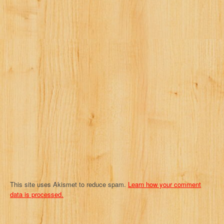
i
g
a
t
i
o
n
This site uses Akismet to reduce spam.
Learn how your comment
data is processed.