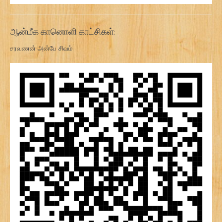
ஆன்மீக கானொளி காட்சிகள்:
சரவணன் அன்பே சிவம்