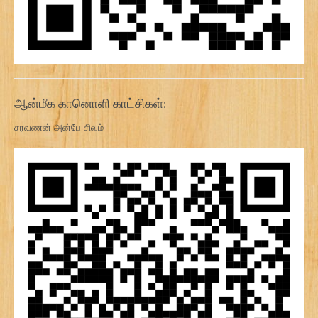
ஆன்மீக கானொளி காட்சிகள்:
சரவணன் அன்பே சிவம்