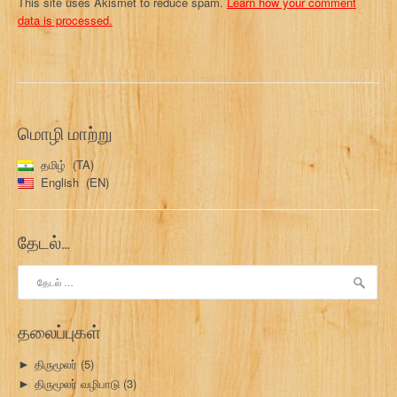
This site uses Akismet to reduce spam.
Learn how your comment
data is processed.
மொழி மாற்று
தமிழ்
TA
English
EN
தேடல்…
இதற்காகத்
தேடு:
தலைப்புகள்
திருமூலர்
(5)
►
திருமூலர் வழிபாடு
(3)
►