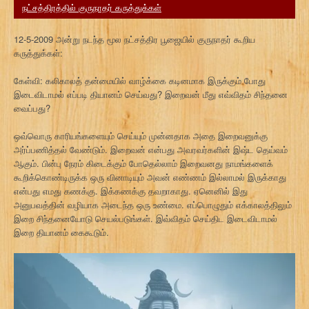
நட்சத்திரத்தில் குருநாதர் கருத்துக்கள்
12-5-2009 அன்று நடந்த மூல நட்சத்திர பூஜையில் குருநாதர் கூறிய
கருத்துக்கள்:
கேள்வி: கலிகாலத் தன்மையில் வாழ்க்கை கடினமாக இருக்கும் போது
இடைவிடாமல் எப்படி தியானம் செய்வது? இறைவன் மீது எவ்விதம் சிந்தனை
வைப்பது?
ஒவ்வொரு காரியங்களையும் செய்யும் முன்னதாக அதை இறைவனுக்கு
அர்ப்பணித்தல் வேண்டும். இறைவன் என்பது அவரவர்களின் இஷ்ட தெய்வம்
ஆகும். பின்பு நேரம் கிடைக்கும் போதெல்லாம் இறைவனது நாமங்களைக்
கூறிக்கொண்டிருக்க ஒரு வினாடியும் அவன் எண்ணம் இல்லாமல் இருக்காது
என்பது எமது கணக்கு. இக்கணக்கு தவறாகாது. ஏனெனில் இது
அனுபவத்தின் வழியாக அடைந்த ஒரு உண்மை. எப்பொழுதும் எக்காலத்திலும்
இறை சிந்தனையோடு செயல்படுங்கள். இவ்விதம் செய்திட இடைவிடாமல்
இறை தியானம் கைகூடும்.