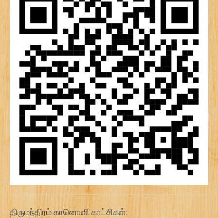
திருமந்திரம் கானொளி காட்சிகள்: