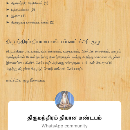
திருமந்திர அறிவியல்
(1)
►
புத்தகங்கள்
(6)
►
இசை
(1)
►
திருமூலர் புகைப்படங்கள்
(2)
►
திருமந்திரம் தியான மண்டபம் வாட்ஸ்அப் குழு:
திருமந்திரம் பாடல்கள், விளக்கங்கள், வகுப்புகள், ஆன்மீக கதைகள், மற்றும்
கருத்துக்கள் போன்றவற்றை தினந்தோறும் படித்து அறிந்து கொள்ள கீழுள்ள
இணைப்பை கிளிக் செய்யவும் அல்லது உங்களுடைய போன் கேமராவில்
அதற்கு கீழுள்ள க்யூஆர் கோடு ஸ்கேன் செய்யவும்:
வாட்ஸ்அப் குழு இணைப்பு